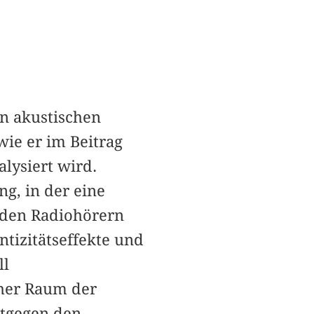
n akustischen
wie er im Beitrag
lysiert wird.
g, in der eine
 den Radiohörern
ntizitätseffekte und
ll
cher Raum der
ntgegen den