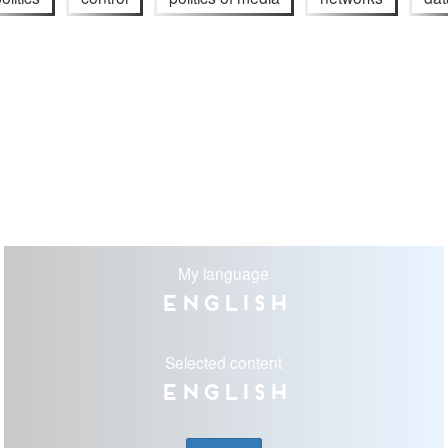
My language
English
Selected content
English