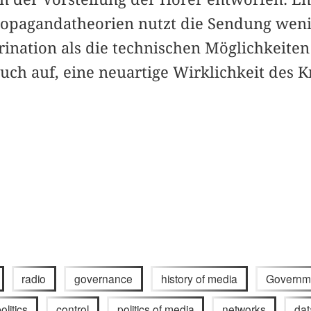
ropagandatheorien nutzt die Sendung weni
trination als die technischen Möglichkeite
uch auf, eine neuartige Wirklichkeit des Kr
radio
governance
history of media
Governme
olitics
control
politics of media
networks
dat