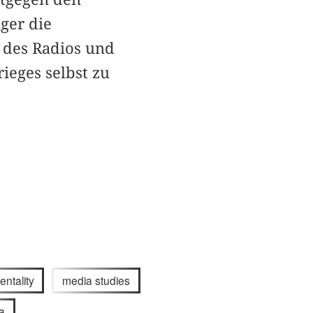
ger die
n des Radios und
ieges selbst zu
ntality
media studies
a