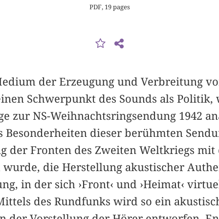
PDF, 19 pages
Medium der Erzeugung und Verbreitung vo
einen Schwerpunkt des Sounds als Politik, 
e zur NS-Weihnachtsringsendung 1942 ana
s Besonderheiten dieser berühmten Sendun
g der Fronten des Zweiten Weltkriegs mit
 wurde, die Herstellung akustischer Authe
g, in der sich ›Front‹ und ›Heimat‹ virtue
ttels des Rundfunks wird so ein akustis
in der Vorstellung der Hörer entworfen. E