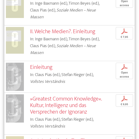
Open
In: Inge Baxmann (ed.), Timon Beyes (ed.),
access
Claus Pias (ed.),
Soziale Medien – Neue
Massen
II. Welche Medien?. Einleitung
p
€ 7,95
In: Inge Baxmann (ed.), Timon Beyes (ed.),
Claus Pias (ed.),
Soziale Medien – Neue
Massen
Einleitung
p
Open
In: Claus Pias (ed.), Stefan Rieger (ed.),
access
Vollstes Verständnis
»Greatest Common Knowledge«.
p
Kultur, Intelligenz und das
€ 9,95
Versprechen der Ignoranz
In: Claus Pias (ed.), Stefan Rieger (ed.),
Vollstes Verständnis