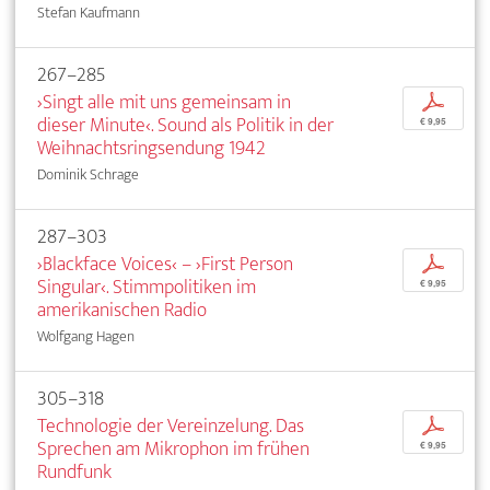
Stefan Kaufmann
267–285
›Singt alle mit uns gemeinsam in
p
dieser Minute‹. Sound als Politik in der
€ 9,95
Weihnachtsringsendung 1942
Dominik Schrage
287–303
›Blackface Voices‹ – ›First Person
p
Singular‹. Stimmpolitiken im
€ 9,95
amerikanischen Radio
Wolfgang Hagen
305–318
Technologie der Vereinzelung. Das
p
Sprechen am Mikrophon im frühen
€ 9,95
Rundfunk