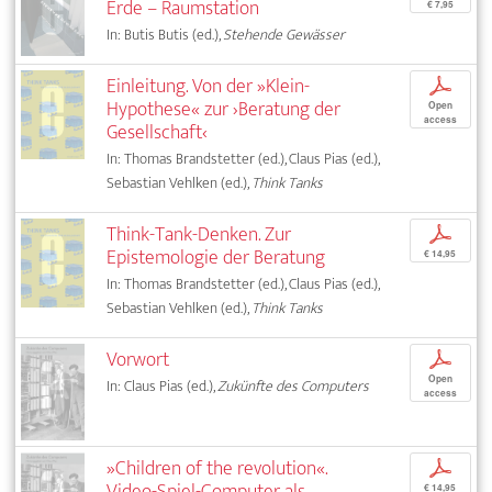
Erde – Raumstation
€ 7,95
In: Butis Butis (ed.),
Stehende Gewässer
Einleitung. Von der »Klein-
p
Hypothese« zur ›Beratung der
Open
access
Gesellschaft‹
In: Thomas Brandstetter (ed.), Claus Pias (ed.),
Sebastian Vehlken (ed.),
Think Tanks
Think-Tank-Denken. Zur
p
Epistemologie der Beratung
€ 14,95
In: Thomas Brandstetter (ed.), Claus Pias (ed.),
Sebastian Vehlken (ed.),
Think Tanks
Vorwort
p
Open
In: Claus Pias (ed.),
Zukünfte des Computers
access
»Children of the revolution«.
p
Video-Spiel-Computer als
€ 14,95