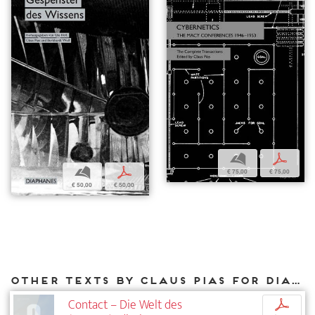
b
p
b
p
€ 75,00
€ 75,00
€ 50,00
€ 50,00
Other texts by Claus Pias for DIAPHANES
Contact – Die Welt des
p