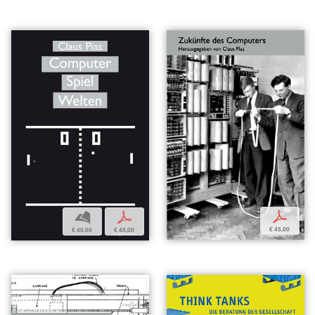
p
b
p
€ 45,00
€ 40,00
€ 45,00