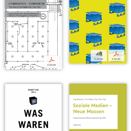
b
p
p
€ 20,00
€ 20,00
€ 50,00