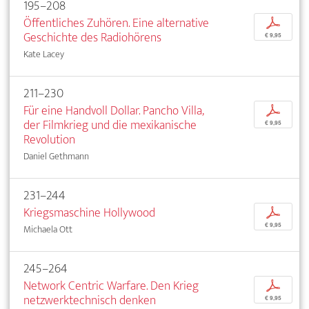
195–208
Öffentliches Zuhören. Eine alternative
p
Geschichte des Radiohörens
€ 9,95
Kate Lacey
211–230
Für eine Handvoll Dollar. Pancho Villa,
p
der Filmkrieg und die mexikanische
€ 9,95
Revolution
Daniel Gethmann
231–244
Kriegsmaschine Hollywood
p
€ 9,95
Michaela Ott
245–264
Network Centric Warfare. Den Krieg
p
netzwerktechnisch denken
€ 9,95