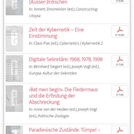
(Ausser-)Irdischen
€ 9,95
In: Annett Zinsmeister (ed.),
Constructing
Utopia
Zeit der Kybernetik – Eine
p
Einstimmung
€ 14,95
In: Claus Pias (ed.),
Cybernetics | Kybernetik 2
Digitale Sekretäre: 1968, 1978, 1998
p
€ 7,95
In: Bernhard Siegert (ed.), Joseph Vogl (ed.),
Europa: Kultur der Sekretäre
›Bat men begin‹. Die Fledermaus
p
und die Erfindung der
€ 7,95
Abschreckung
In: Anne von der Heiden (ed.), Joseph Vogl
(ed.),
Politische Zoologie
Paradiesische Zustände. Tümpel –
p