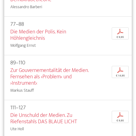
Alessandro Barberi
77–88
Die Medien der Polis. Kein
p
Höhlengleichnis
€ 9,95
Wolfgang Ernst
89–110
Zur Gouvernementalität der Medien.
p
Fernsehen als ›Problem‹ und
€ 14,95
›Instrument‹
Markus Stauff
111–127
Die Unschuld der Medien. Zu
p
Riefenstahls DAS BLAUE LICHT
€ 9,95
Ute Holl