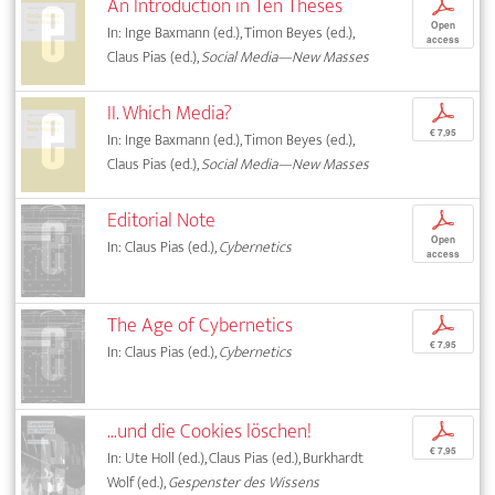
An Introduction in Ten Theses
p
Open
In: Inge Baxmann (ed.), Timon Beyes (ed.),
access
Claus Pias (ed.),
Social Media—New Masses
II. Which Media?
p
€ 7,95
In: Inge Baxmann (ed.), Timon Beyes (ed.),
Claus Pias (ed.),
Social Media—New Masses
Editorial Note
p
Open
In: Claus Pias (ed.),
Cybernetics
access
The Age of Cybernetics
p
€ 7,95
In: Claus Pias (ed.),
Cybernetics
...und die Cookies löschen!
p
€ 7,95
In: Ute Holl (ed.), Claus Pias (ed.), Burkhardt
Wolf (ed.),
Gespenster des Wissens