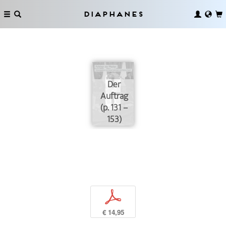
Diaphanes
Der
Auftrag
(p. 131 –
153)
p
€ 14,95