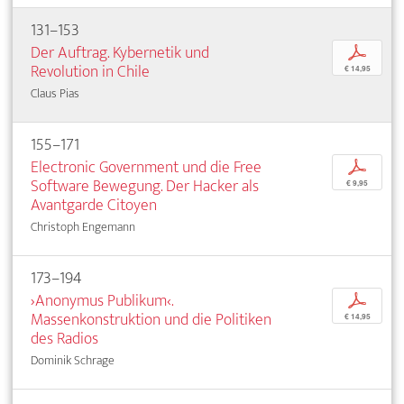
131–153
Der Auftrag. Kybernetik und
p
Revolution in Chile
€ 14,95
Claus Pias
155–171
Electronic Government und die Free
p
Software Bewegung. Der Hacker als
€ 9,95
Avantgarde Citoyen
Christoph Engemann
173–194
›Anonymus Publikum‹.
p
Massenkonstruktion und die Politiken
€ 14,95
des Radios
Dominik Schrage