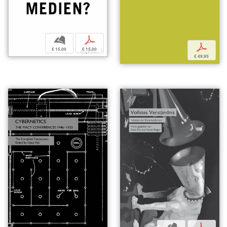
b
p
p
€ 15,00
€ 15,00
€ 49,95