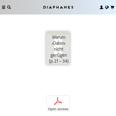
Diaphanes
Warum
›Daten‹
nicht
genügen
(p. 21 – 34)
p
Open access