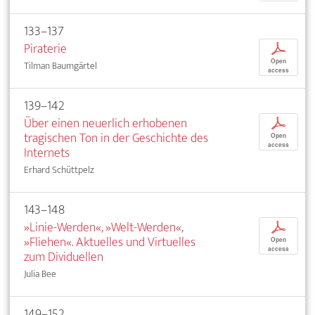
133–137
Piraterie
p
Open
Tilman Baumgärtel
access
139–142
Über einen neuerlich erhobenen
p
tragischen Ton in der Geschichte des
Open
access
Internets
Erhard Schüttpelz
143–148
»Linie-Werden«, »Welt-Werden«,
p
»Fliehen«. Aktuelles und Virtuelles
Open
access
zum Dividuellen
Julia Bee
149–152