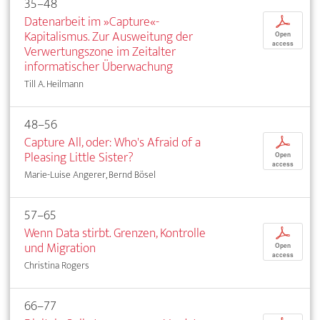
35–48
Datenarbeit im »Capture«-
p
Kapitalismus. Zur Ausweitung der
Open
access
Verwertungszone im Zeitalter
informatischer Überwachung
Till A. Heilmann
48–56
Capture All, oder: Who's Afraid of a
p
Pleasing Little Sister?
Open
access
Marie-Luise Angerer, Bernd Bösel
57–65
Wenn Data stirbt. Grenzen, Kontrolle
p
und Migration
Open
access
Christina Rogers
66–77