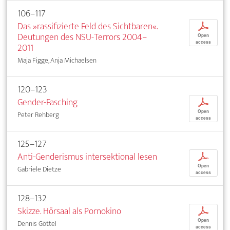
106–117
Das »rassifizierte Feld des Sichtbaren«.
p
Deutungen des NSU-Terrors 2004–
Open
access
2011
Maja Figge, Anja Michaelsen
120–123
Gender-Fasching
p
Open
Peter Rehberg
access
125–127
Anti-Genderismus intersektional lesen
p
Open
Gabriele Dietze
access
128–132
Skizze. Hörsaal als Pornokino
p
Open
Dennis Göttel
access