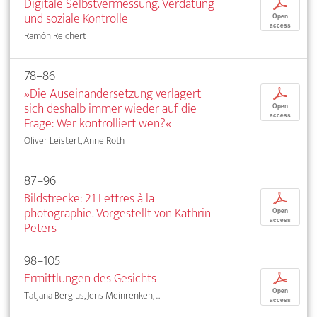
Digitale Selbstvermessung. Verdatung
p
und soziale Kontrolle
Open
access
Ramón Reichert
78–86
»Die Auseinandersetzung verlagert
p
sich deshalb immer wieder auf die
Open
access
Frage: Wer kontrolliert wen?«
Oliver Leistert, Anne Roth
87–96
Bildstrecke: 21 Lettres à la
p
photographie. Vorgestellt von Kathrin
Open
access
Peters
98–105
Ermittlungen des Gesichts
p
Open
Tatjana Bergius, Jens Meinrenken, ...
access