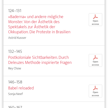
124–131
»Baderna« und andere mögliche
p
Monster. Von der Ästhetik des
Open
access
Spektakels zur Ästhetik der
Okkupation. Die Proteste in Brasilien
Astrid Kusser
132–145
Postkoloniale Sichtbarkeiten. Durch
p
Deleuzes Methode inspirierte Fragen
Open
access
Rey Chow
146–158
Babel reloaded
p
Open
Sonja Neef
access
160–167