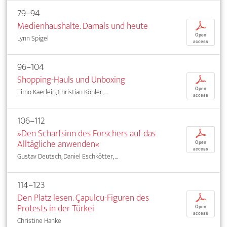
79–94
Medienhaushalte. Damals und heute
p
Open
Lynn Spigel
access
96–104
Shopping-Hauls und Unboxing
p
Open
Timo Kaerlein, Christian Köhler, ...
access
106–112
»Den Scharfsinn des Forschers auf das
p
Alltägliche anwenden«
Open
access
Gustav Deutsch, Daniel Eschkötter, ...
114–123
Den Platz lesen. Çapulcu-Figuren des
p
Protests in der Türkei
Open
access
Christine Hanke