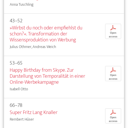
Anna Tuschling
43–52
»Wirbst du noch oder empfiehlst du
p
schon?«. Transformation der
Open
access
Wissensproduktion von Werbung
Julius Othmer, Andreas Weich
53–65
Happy Birthday from Skype. Zur
p
Darstellung von Temporalität in einer
Open
access
Online-Werbekampagne
Isabell Otto
66–78
Super Fritz Lang Knaller
p
Open
Rembert Hüser
access