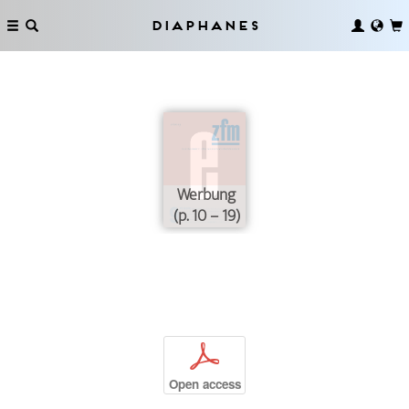
Diaphanes
Werbung
(p. 10 – 19)
p
Open access