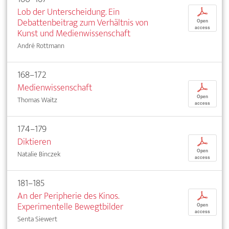
Lob der Unterscheidung. Ein
p
Debattenbeitrag zum Verhältnis von
Open
access
Kunst und Medienwissenschaft
André Rottmann
168–172
Medienwissenschaft
p
Open
Thomas Waitz
access
174–179
Diktieren
p
Open
Natalie Binczek
access
181–185
An der Peripherie des Kinos.
p
Experimentelle Bewegtbilder
Open
access
Senta Siewert