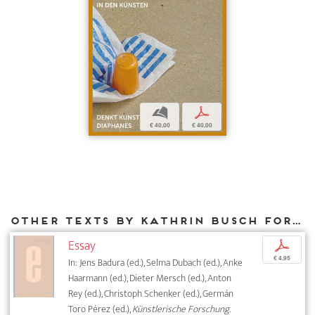
b
p
€ 40,00
€ 40,00
Other texts by Kathrin Busch for DIAPHANES
Essay
p
€ 4,95
In: Jens Badura (ed.), Selma Dubach (ed.), Anke
Haarmann (ed.), Dieter Mersch (ed.), Anton
Rey (ed.), Christoph Schenker (ed.), Germán
Toro Pérez (ed.),
Künstlerische Forschung.