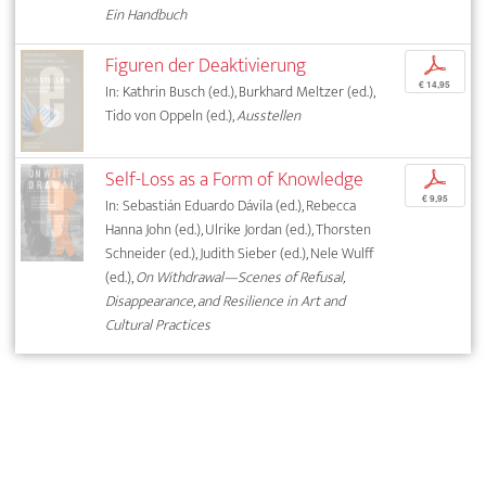
Ein Handbuch
Figuren der Deaktivierung
p
€ 14,95
In: Kathrin Busch (ed.), Burkhard Meltzer (ed.),
Tido von Oppeln (ed.),
Ausstellen
Self-Loss as a Form of Knowledge
p
€ 9,95
In: Sebastián Eduardo Dávila (ed.), Rebecca
Hanna John (ed.), Ulrike Jordan (ed.), Thorsten
Schneider (ed.), Judith Sieber (ed.), Nele Wulff
(ed.),
On Withdrawal—Scenes of Refusal,
Disappearance, and Resilience in Art and
Cultural Practices