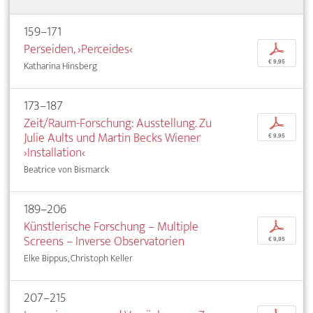
159–171
Perseiden, ›Perceides‹
p
€ 9,95
Katharina Hinsberg
173–187
Zeit/Raum-Forschung: Ausstellung. Zu
p
Julie Aults und Martin Becks Wiener
€ 9,95
›Installation‹
Beatrice von Bismarck
189–206
Künstlerische Forschung – Multiple
p
Screens – Inverse Observatorien
€ 9,95
Elke Bippus, Christoph Keller
207–215