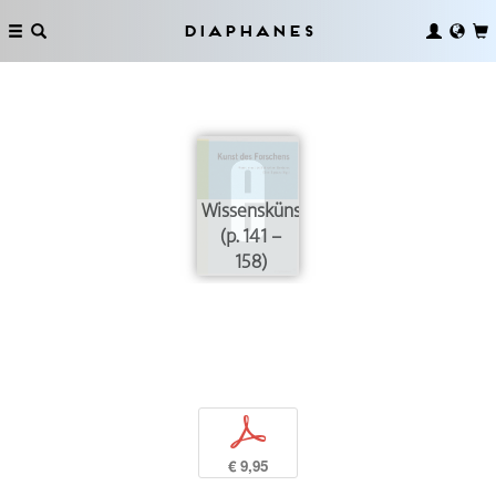
Diaphanes
Wissenskünste
(p. 141 –
158)
p
€ 9,95