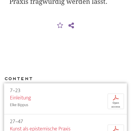
Praxis fragwürdig werden lässt.
Content
7–23
Einleitung
p
Open
Elke Bippus
access
27–47
Kunst als epistemische Praxis
p