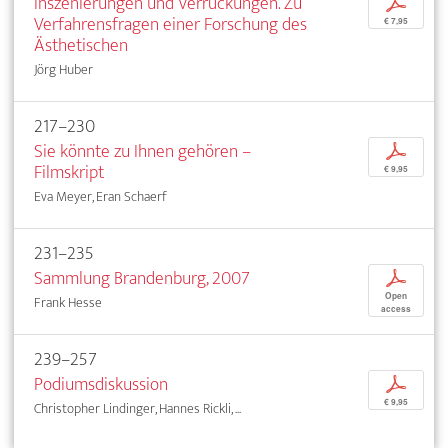
Inszenierungen und Verrückungen. Zu
p
Verfahrensfragen einer Forschung des
€ 7,95
Ästhetischen
Jörg Huber
217–230
Sie könnte zu Ihnen gehören –
p
Filmskript
€ 9,95
Eva Meyer, Eran Schaerf
231–235
Sammlung Brandenburg, 2007
p
Open
Frank Hesse
access
239–257
Podiumsdiskussion
p
€ 9,95
Christopher Lindinger, Hannes Rickli, ...