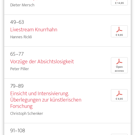
€ 14,95
Dieter Mersch
49–63
Livestream Knurrhahn
p
€ 9,95
Hannes Rickli
65–77
Vorzüge der Absichtslosigkeit
p
Open
Peter Piller
access
79–89
Einsicht und Intensivierung.
p
Überlegungen zur künstlerischen
€ 9,95
Forschung
Christoph Schenker
91–108