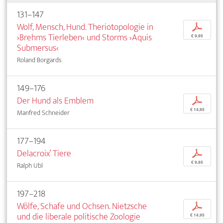
131–147
Wolf, Mensch, Hund. Theriotopologie in
p
›Brehms Tierleben‹ und Storms ›Aquis
€ 9,95
Submersus‹
Roland Borgards
149–176
Der Hund als Emblem
p
€ 14,95
Manfred Schneider
177–194
Delacroix‘ Tiere
p
€ 9,95
Ralph Ubl
197–218
Wölfe, Schafe und Ochsen. Nietzsche
p
und die liberale politische Zoologie
€ 14,95