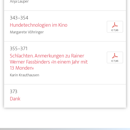
Anja Lauper
343–354
Hundetechnologien im Kino
p
€ 7,95
Margarete Vöhringer
355–371
Schlachten. Anmerkungen zu Rainer
p
Werner Fassbinders ›In einem Jahr mit
€ 7,95
13 Monden‹
Karin Krauthausen
373
Dank