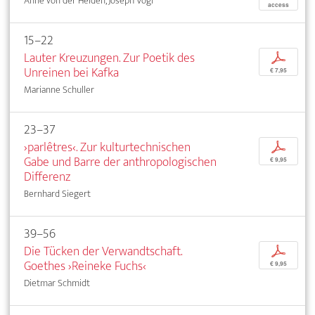
Anne von der Heiden, Joseph Vogl
access
15–22
Lauter Kreuzungen. Zur Poetik des
p
Unreinen bei Kafka
€ 7,95
Marianne Schuller
23–37
›parlêtres‹. Zur kulturtechnischen
p
Gabe und Barre der anthropologischen
€ 9,95
Differenz
Bernhard Siegert
39–56
Die Tücken der Verwandtschaft.
p
Goethes ›Reineke Fuchs‹
€ 9,95
Dietmar Schmidt