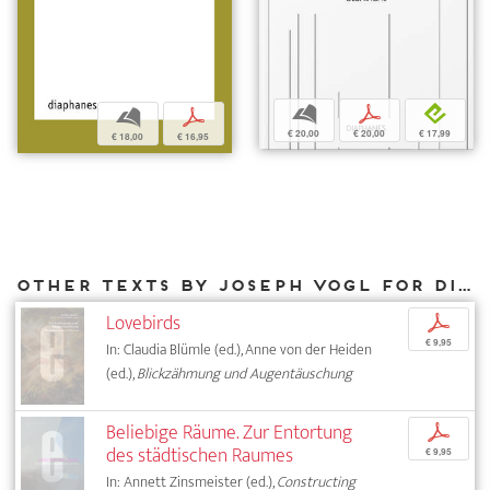
b
p
e
b
p
€ 20,00
€ 20,00
€ 17,99
€ 18,00
€ 16,95
Other texts by Joseph Vogl for DIAPHANES
Lovebirds
p
€ 9,95
In: Claudia Blümle (ed.), Anne von der Heiden
(ed.),
Blickzähmung und Augentäuschung
Beliebige Räume. Zur Entortung
p
des städtischen Raumes
€ 9,95
In: Annett Zinsmeister (ed.),
Constructing