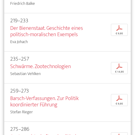
Friedrich Balke
219–233
Der Bienenstaat. Geschichte eines
p
politisch-moralischen Exempels
€ 9,95
Eva Johach
235–257
Schwärme. Zootechnologien
p
€ 14,95
Sebastian Vehlken
259–273
Barsch-Verfassungen. Zur Politik
p
koordinierter Führung
€ 9,95
Stefan Rieger
275–286