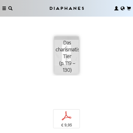
Diaphanes
Das
charismatische
Tier
(p. 119 –
130)
p
€ 9,95