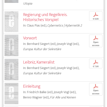
Utopia
Regierung und Regelkreis.
p
Historisches Vorspiel
€ 9,95
In: Claus Pias (ed.),
Cybernetics | Kybernetik 2
Vorwort
p
Open
In: Bernhard Siegert (ed.), Joseph Vogl (ed.),
access
Europa: Kultur der Sekretäre
Leibniz, Kameralist
p
€ 7,95
In: Bernhard Siegert (ed.), Joseph Vogl (ed.),
Europa: Kultur der Sekretäre
Einleitung
p
Open
In: Friedrich Balke (ed.), Joseph Vogl (ed.),
access
Benno Wagner (ed.),
Für Alle und Keinen