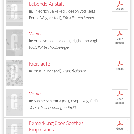
Lebende Anstalt
p
€ 9,95
In: Friedrich Balke (ed.), Joseph Vogl (ed.),
Benno Wagner (ed.),
Für Alle und Keinen
Vorwort
p
Open
In: Anne von der Heiden (ed.), Joseph Vogl
access
(ed.),
Politische Zoologie
Kreisläufe
p
€ 9,95
In: Anja Lauper (ed.),
Transfusionen
Vorwort
p
Open
In: Sabine Schimma (ed.), Joseph Vogl (ed.),
access
Versuchsanordnungen 1800
Bemerkung über Goethes
p
Empirismus
€ 9,95