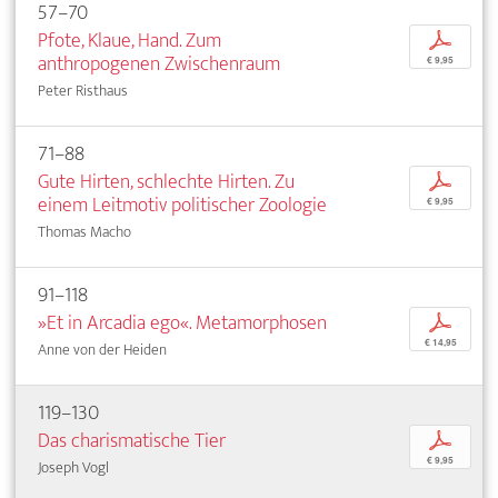
57–70
Pfote, Klaue, Hand. Zum
p
anthropogenen Zwischenraum
€ 9,95
Peter Risthaus
71–88
Gute Hirten, schlechte Hirten. Zu
p
einem Leitmotiv politischer Zoologie
€ 9,95
Thomas Macho
91–118
»Et in Arcadia ego«. Metamorphosen
p
€ 14,95
Anne von der Heiden
119–130
Das charismatische Tier
p
€ 9,95
Joseph Vogl