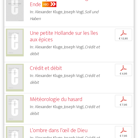
Ende
ABO
In: Alexander Kluge, Joseph Vogl,
Soll und
Haben
Une petite Hollande sur les îles
p
aux épices
€ 12,95
In: Alexander Kluge, Joseph Vogl,
Crédit et
débit
Crédit et débit
p
€ 4,95
In: Alexander Kluge, Joseph Vogl,
Crédit et
débit
Météorologie du hasard
p
€ 7,95
In: Alexander Kluge, Joseph Vogl,
Crédit et
débit
L’ombre dans l’œil de Dieu
p
€ 7,95
In: Alexander Kluge, Joseph Vogl,
Crédit et