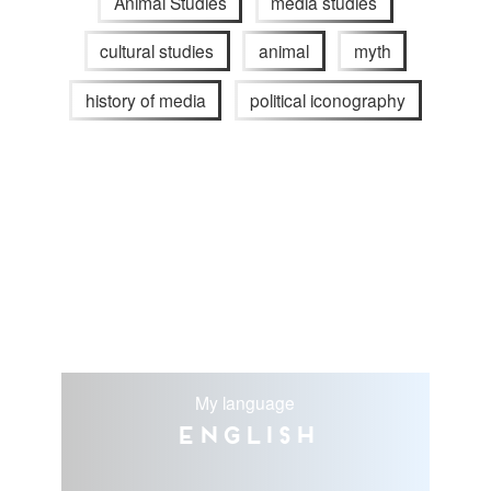
Animal Studies
media studies
cultural studies
animal
myth
history of media
political iconography
My language
English