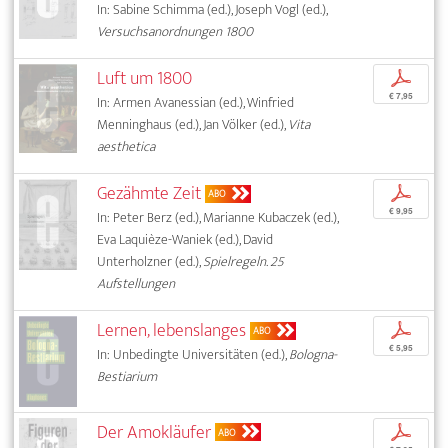
In: Sabine Schimma (ed.), Joseph Vogl (ed.),
Versuchsanordnungen 1800
Luft um 1800
p
€ 7,95
In: Armen Avanessian (ed.), Winfried
Menninghaus (ed.), Jan Völker (ed.),
Vita
aesthetica
Gezähmte Zeit
p
ABO
€ 9,95
In: Peter Berz (ed.), Marianne Kubaczek (ed.),
Eva Laquièze-Waniek (ed.), David
Unterholzner (ed.),
Spielregeln. 25
Aufstellungen
Lernen, lebenslanges
p
ABO
€ 5,95
In: Unbedingte Universitäten (ed.),
Bologna-
Bestiarium
Der Amokläufer
p
ABO