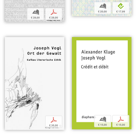
b
e
b
p
€ 20,00
€ 17,99
€ 28,00
€ 28,00
b
p
p
€ 15,00
€ 15,00
€ 35,00