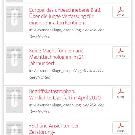
Europa: das unbeschriebene Blatt.
p
Über die junge Verfassung für
€ 7,95
einen sehr alten Kontinent
In: Alexander Kluge, Joseph Vogl,
Senkblei der
Geschichten
Keine Macht für niemand.
p
Machttechnologien im 21.
€ 12,95
Jahrhundert
In: Alexander Kluge, Joseph Vogl,
Senkblei der
Geschichten
Begriffskatastrophen.
p
Wirklichkeitszerfall im April 2020
€ 7,95
In: Alexander Kluge, Joseph Vogl,
Senkblei der
Geschichten
»Schöne Ansichten der
p
Zerstörung«
€ 5,95