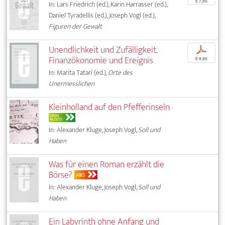
€ 7,95
In: Lars Friedrich (ed.), Karin Harrasser (ed.),
Daniel Tyradellis (ed.), Joseph Vogl (ed.),
Figuren der Gewalt
Unendlichkeit und Zufälligkeit.
p
Finanzökonomie und Ereignis
€ 9,95
In: Marita Tatari (ed.),
Orte des
Unermesslichen
Kleinholland auf den Pfefferinseln
OPEN
ACCESS
In: Alexander Kluge, Joseph Vogl,
Soll und
Haben
Was für einen Roman erzählt die
Börse?
ABO
In: Alexander Kluge, Joseph Vogl,
Soll und
Haben
Ein Labyrinth ohne Anfang und