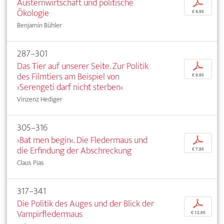
Austernwirtschaft und politische
p
Ökologie
€ 9,95
Benjamin Bühler
287–301
Das Tier auf unserer Seite. Zur Politik
p
des Filmtiers am Beispiel von
€ 9,95
›Serengeti darf nicht sterben‹
Vinzenz Hediger
305–316
›Bat men begin‹. Die Fledermaus und
p
die Erfindung der Abschreckung
€ 7,95
Claus Pias
317–341
Die Politik des Auges und der Blick der
p
Vampirfledermaus
€ 12,95