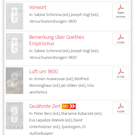
Vorwort
p
Open
In: Sabine Schimma (ed.), Joseph Vogl (ed.),
access
Versuchsanordnungen 1800
Bemerkung über Goethes
p
Empirismus
€ 9,95
In: Sabine Schimma (ed.), Joseph Vogl (ed.),
Versuchsanordnungen 1800
Luft um 1800
p
€ 7,95
In: Armen Avanessian (ed.), Winfried
Menninghaus (ed.), Jan Völker (ed.),
Vita
aesthetica
Gezähmte Zeit
p
ABO
€ 9,95
In: Peter Berz (ed.), Marianne Kubaczek (ed.),
Eva Laquièze-Waniek (ed.), David
Unterholzner (ed.),
Spielregeln. 25
Aufstellungen