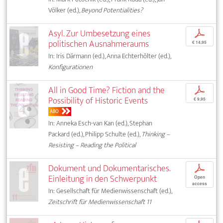
Völker (ed.),
Beyond Potentialities?
Asyl. Zur Umbesetzung eines
p
politischen Ausnahmeraums
€ 14,95
In: Iris Därmann (ed.), Anna Echterhölter (ed.),
Konfigurationen
All in Good Time? Fiction and the
p
Possibility of Historic Events
€ 9,95
ABO
In: Anneka Esch-van Kan (ed.), Stephan
Packard (ed.), Philipp Schulte (ed.),
Thinking –
Resisting – Reading the Political
Dokument und Dokumentarisches.
p
Einleitung in den Schwerpunkt
Open
access
In: Gesellschaft für Medienwissenschaft (ed.),
Zeitschrift für Medienwissenschaft 11