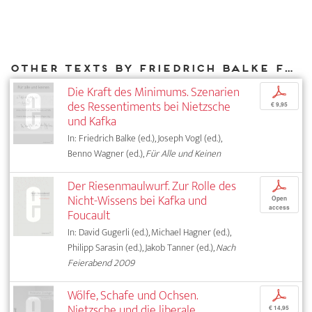
Other texts by Friedrich Balke for DIAPHANES
Die Kraft des Minimums. Szenarien
p
des Ressentiments bei Nietzsche
€ 9,95
und Kafka
In: Friedrich Balke (ed.), Joseph Vogl (ed.),
Benno Wagner (ed.),
Für Alle und Keinen
Der Riesenmaulwurf. Zur Rolle des
p
Nicht-Wissens bei Kafka und
Open
access
Foucault
In: David Gugerli (ed.), Michael Hagner (ed.),
Philipp Sarasin (ed.), Jakob Tanner (ed.),
Nach
Feierabend 2009
Wölfe, Schafe und Ochsen.
p
Nietzsche und die liberale
€ 14,95