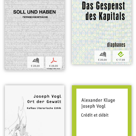
b
e
b
p
€ 20,00
€ 17,99
€ 28,00
€ 28,00