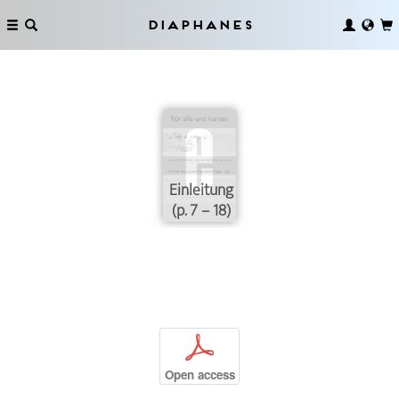
Diaphanes
Einleitung
(p. 7 – 18)
p
Open access