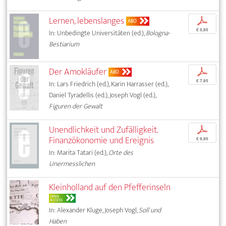
Lernen, lebenslanges
p
ABO
€ 5,95
In: Unbedingte Universitäten (ed.),
Bologna-
Bestiarium
Der Amokläufer
p
ABO
€ 7,95
In: Lars Friedrich (ed.), Karin Harrasser (ed.),
Daniel Tyradellis (ed.), Joseph Vogl (ed.),
Figuren der Gewalt
Unendlichkeit und Zufälligkeit.
p
Finanzökonomie und Ereignis
€ 9,95
In: Marita Tatari (ed.),
Orte des
Unermesslichen
Kleinholland auf den Pfefferinseln
OPEN
ACCESS
In: Alexander Kluge, Joseph Vogl,
Soll und
Haben