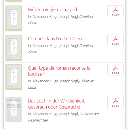
Météorologie du hasard
p
€ 7,95
In: Alexander Kluge, Joseph Vogl,
Crédit et
débit
L’ombre dans l’œil de Dieu
p
€ 7,95
In: Alexander Kluge, Joseph Vogl,
Crédit et
débit
Quel type de roman raconte la
p
bourse ?
€ 7,95
In: Alexander Kluge, Joseph Vogl,
Crédit et
débit
Das Loch in der Wirklichkeit.
p
Gespräch über Gespräche
€ 7,95
In: Alexander Kluge, Joseph Vogl,
Senkblei der
Geschichten