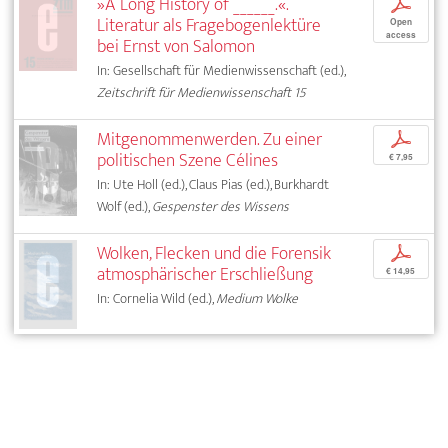
»A Long History of ______.«.
p
Literatur als Fragebogenlektüre
Open
access
bei Ernst von Salomon
In: Gesellschaft für Medienwissenschaft (ed.),
Zeitschrift für Medienwissenschaft 15
Mitgenommenwerden. Zu einer
p
politischen Szene Célines
€ 7,95
In: Ute Holl (ed.), Claus Pias (ed.), Burkhardt
Wolf (ed.),
Gespenster des Wissens
Wolken, Flecken und die Forensik
p
atmosphärischer Erschließung
€ 14,95
In: Cornelia Wild (ed.),
Medium Wolke