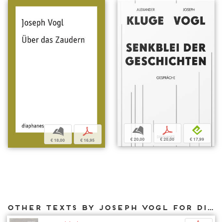
b
p
e
b
p
€ 20,00
€ 20,00
€ 17,99
€ 18,00
€ 16,95
Other texts by Joseph Vogl for DIAPHANES