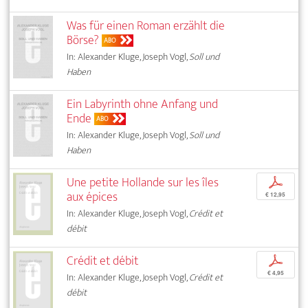
Was für einen Roman erzählt die
Börse?
ABO
In: Alexander Kluge, Joseph Vogl,
Soll und
Haben
Ein Labyrinth ohne Anfang und
Ende
ABO
In: Alexander Kluge, Joseph Vogl,
Soll und
Haben
Une petite Hollande sur les îles
p
aux épices
€ 12,95
In: Alexander Kluge, Joseph Vogl,
Crédit et
débit
Crédit et débit
p
€ 4,95
In: Alexander Kluge, Joseph Vogl,
Crédit et
débit