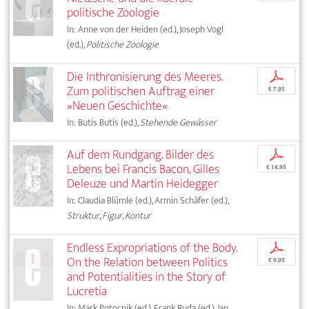
politische Zoologie
In: Anne von der Heiden (ed.), Joseph Vogl
(ed.),
Politische Zoologie
Die Inthronisierung des Meeres.
p
Zum politischen Auftrag einer
€ 7,95
»Neuen Geschichte«
In: Butis Butis (ed.),
Stehende Gewässer
Auf dem Rundgang. Bilder des
p
Lebens bei Francis Bacon, Gilles
€ 14,95
Deleuze und Martin Heidegger
In: Claudia Blümle (ed.), Armin Schäfer (ed.),
Struktur, Figur, Kontur
Endless Expropriations of the Body.
p
On the Relation between Politics
€ 9,95
and Potentialities in the Story of
Lucretia
In: Mark Potocnik (ed.), Frank Ruda (ed.), Jan