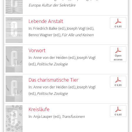
Europa: Kultur der Sekretäre
Lebende Anstalt
p
€ 9,95
In: Friedrich Balke (ed.), Joseph Vogl (ed.),
Benno Wagner (ed.),
Für Alle und Keinen
Vorwort
p
Open
In: Anne von der Heiden (ed.), Joseph Vogl
access
(ed.),
Politische Zoologie
Das charismatische Tier
p
€ 9,95
In: Anne von der Heiden (ed.), Joseph Vogl
(ed.),
Politische Zoologie
Kreisläufe
p
€ 9,95
In: Anja Lauper (ed.),
Transfusionen