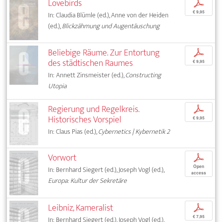
Lovebirds
p
€ 9,95
In: Claudia Blümle (ed.), Anne von der Heiden
(ed.),
Blickzähmung und Augentäuschung
Beliebige Räume. Zur Entortung
p
des städtischen Raumes
€ 9,95
In: Annett Zinsmeister (ed.),
Constructing
Utopia
Regierung und Regelkreis.
p
Historisches Vorspiel
€ 9,95
In: Claus Pias (ed.),
Cybernetics | Kybernetik 2
Vorwort
p
Open
In: Bernhard Siegert (ed.), Joseph Vogl (ed.),
access
Europa: Kultur der Sekretäre
Leibniz, Kameralist
p
€ 7,95
In: Bernhard Siegert (ed.), Joseph Vogl (ed.),