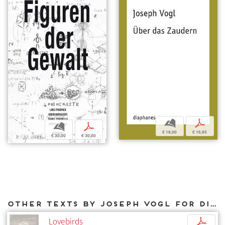
b
p
b
p
€ 18,00
€ 16,95
€ 30,00
€ 30,00
Other texts by Joseph Vogl for DIAPHANES
Lovebirds
p