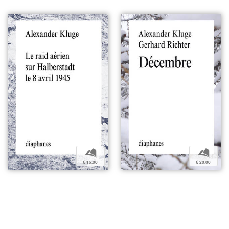
b
b
€ 15,00
€ 20,00