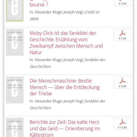
bourse ?
€ 7,95
In: Alexander Kluge, Joseph Vogl,
Crédit et
débit
Moby-Dick ist das Senkblei der
p
Geschichte. Erzählung vom
€ 7,95
Zweikampf zwischen Mensch und
Natur
In: Alexander Kluge, Joseph Vogl,
Senkblei der
Geschichten
Die Menschmaschine: Bestie
p
Mensch — über die Entdeckung
€ 5,95
der Triebe
In: Alexander Kluge, Joseph Vogl,
Senkblei der
Geschichten
Berichte zur Zeit: Das kalte Herz
p
und das Geld — Orientierung im
€ 12,95
Kältestrom