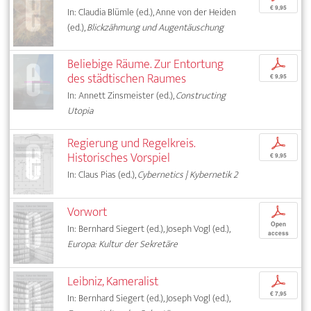
€ 9,95
In: Claudia Blümle (ed.), Anne von der Heiden
(ed.),
Blickzähmung und Augentäuschung
Beliebige Räume. Zur Entortung
p
des städtischen Raumes
€ 9,95
In: Annett Zinsmeister (ed.),
Constructing
Utopia
Regierung und Regelkreis.
p
Historisches Vorspiel
€ 9,95
In: Claus Pias (ed.),
Cybernetics | Kybernetik 2
Vorwort
p
Open
In: Bernhard Siegert (ed.), Joseph Vogl (ed.),
access
Europa: Kultur der Sekretäre
Leibniz, Kameralist
p
€ 7,95
In: Bernhard Siegert (ed.), Joseph Vogl (ed.),