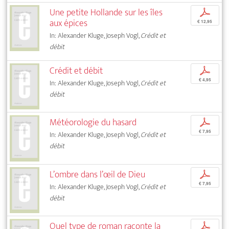
Une petite Hollande sur les îles
p
aux épices
€ 12,95
In: Alexander Kluge, Joseph Vogl,
Crédit et
débit
Crédit et débit
p
€ 4,95
In: Alexander Kluge, Joseph Vogl,
Crédit et
débit
Météorologie du hasard
p
€ 7,95
In: Alexander Kluge, Joseph Vogl,
Crédit et
débit
L’ombre dans l’œil de Dieu
p
€ 7,95
In: Alexander Kluge, Joseph Vogl,
Crédit et
débit
Quel type de roman raconte la
p