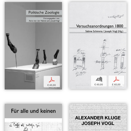
b
p
p
€ 40,00
€ 40,00
€ 45,00