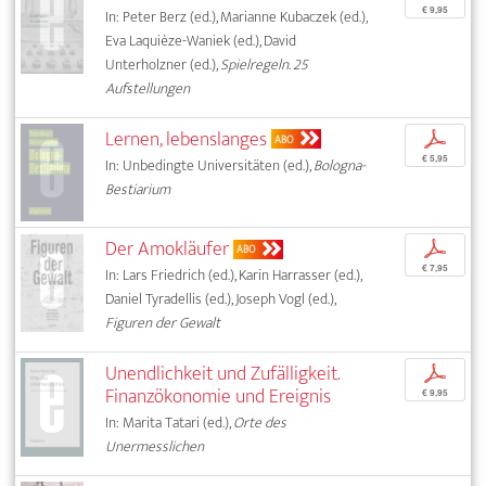
€ 9,95
In: Peter Berz (ed.), Marianne Kubaczek (ed.),
Eva Laquièze-Waniek (ed.), David
Unterholzner (ed.),
Spielregeln. 25
Aufstellungen
Lernen, lebenslanges
p
ABO
€ 5,95
In: Unbedingte Universitäten (ed.),
Bologna-
Bestiarium
Der Amokläufer
p
ABO
€ 7,95
In: Lars Friedrich (ed.), Karin Harrasser (ed.),
Daniel Tyradellis (ed.), Joseph Vogl (ed.),
Figuren der Gewalt
Unendlichkeit und Zufälligkeit.
p
Finanzökonomie und Ereignis
€ 9,95
In: Marita Tatari (ed.),
Orte des
Unermesslichen