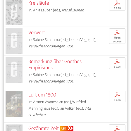
Kreisläufe
p
€ 9,95
In: Anja Lauper (ed.),
Transfusionen
Vorwort
p
Open
In: Sabine Schimma (ed.), Joseph Vogl (ed.),
access
Versuchsanordnungen 1800
Bemerkung über Goethes
p
Empirismus
€ 9,95
In: Sabine Schimma (ed.), Joseph Vogl (ed.),
Versuchsanordnungen 1800
Luft um 1800
p
€ 7,95
In: Armen Avanessian (ed.), Winfried
Menninghaus (ed.), Jan Völker (ed.),
Vita
aesthetica
Gezähmte Zeit
p
ABO