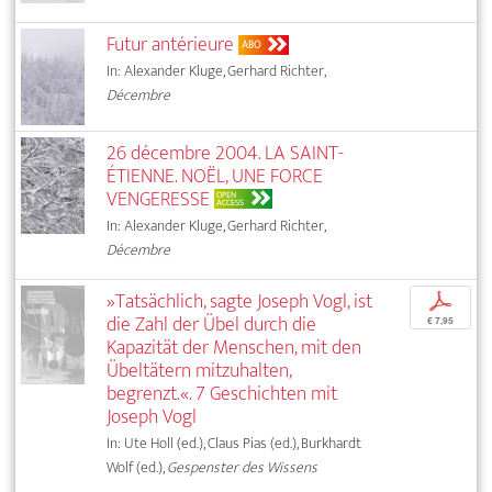
Futur antérieure
ABO
In: Alexander Kluge, Gerhard Richter,
Décembre
26 décembre 2004. LA SAINT-
ÉTIENNE. NOËL, UNE FORCE
VENGERESSE
OPEN
ACCESS
In: Alexander Kluge, Gerhard Richter,
Décembre
»Tatsächlich, sagte Joseph Vogl, ist
p
die Zahl der Übel durch die
€ 7,95
Kapazität der Menschen, mit den
Übeltätern mitzuhalten,
begrenzt.«. 7 Geschichten mit
Joseph Vogl
In: Ute Holl (ed.), Claus Pias (ed.), Burkhardt
Wolf (ed.),
Gespenster des Wissens