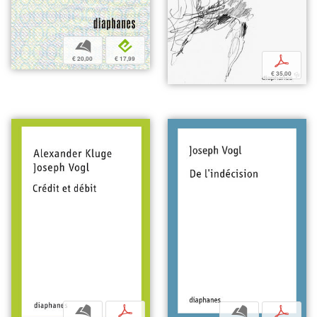
b
e
p
€ 20,00
€ 17,99
€ 35,00
b
p
b
p