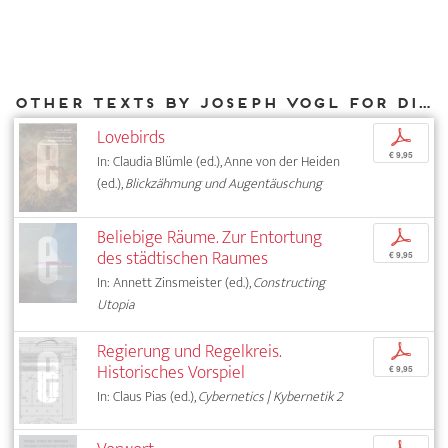
Other texts by Joseph Vogl for DIAPHANES
Lovebirds
p
€ 9,95
In: Claudia Blümle (ed.), Anne von der Heiden
(ed.),
Blickzähmung und Augentäuschung
Beliebige Räume. Zur Entortung
p
des städtischen Raumes
€ 9,95
In: Annett Zinsmeister (ed.),
Constructing
Utopia
Regierung und Regelkreis.
p
Historisches Vorspiel
€ 9,95
In: Claus Pias (ed.),
Cybernetics | Kybernetik 2