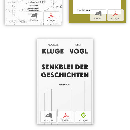
b
p
b
p
€ 18,00
€ 16,95
€ 30,00
€ 30,00
b
p
e
€ 20,00
€ 20,00
€ 17,99