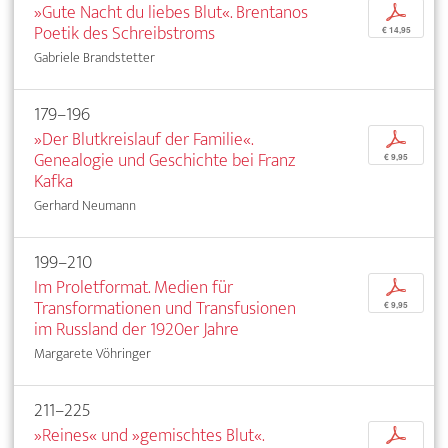
»Gute Nacht du liebes Blut«. Brentanos
p
Poetik des Schreibstroms
€ 14,95
Gabriele Brandstetter
179–196
»Der Blutkreislauf der Familie«.
p
Genealogie und Geschichte bei Franz
€ 9,95
Kafka
Gerhard Neumann
199–210
Im Proletformat. Medien für
p
Transformationen und Transfusionen
€ 9,95
im Russland der 1920er Jahre
Margarete Vöhringer
211–225
»Reines« und »gemischtes Blut«.
p