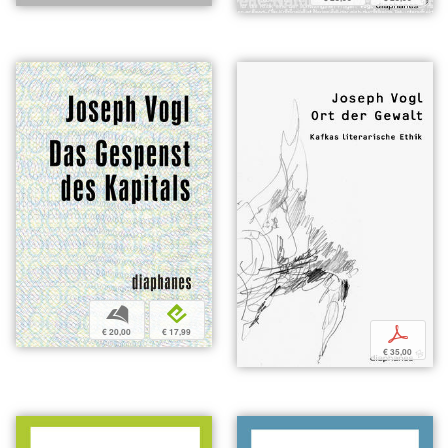
b
e
p
€ 20,00
€ 17,99
€ 35,00