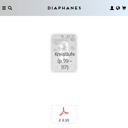
Diaphanes
Kreisläufe
(p. 99 –
117)
p
€ 9,95