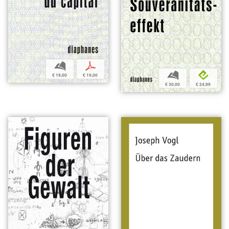
b
p
b
e
€ 19,00
€ 19,00
€ 30,00
€ 24,99