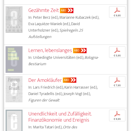
Gezähmte Zeit
p
ABO
€ 9,95
In: Peter Berz (ed.), Marianne Kubaczek (ed.),
Eva Laquièze-Waniek (ed.), David
Unterholzner (ed.),
Spielregeln. 25
Aufstellungen
Lernen, lebenslanges
p
ABO
€ 5,95
In: Unbedingte Universitäten (ed.),
Bologna-
Bestiarium
Der Amokläufer
p
ABO
€ 7,95
In: Lars Friedrich (ed.), Karin Harrasser (ed.),
Daniel Tyradellis (ed.), Joseph Vogl (ed.),
Figuren der Gewalt
Unendlichkeit und Zufälligkeit.
p
Finanzökonomie und Ereignis
€ 9,95
In: Marita Tatari (ed.),
Orte des