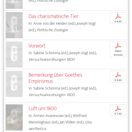
(ed.),
Politische Zoologie
Das charismatische Tier
p
€ 9,95
In: Anne von der Heiden (ed.), Joseph Vogl
(ed.),
Politische Zoologie
Vorwort
p
Open
In: Sabine Schimma (ed.), Joseph Vogl (ed.),
access
Versuchsanordnungen 1800
Bemerkung über Goethes
p
Empirismus
€ 9,95
In: Sabine Schimma (ed.), Joseph Vogl (ed.),
Versuchsanordnungen 1800
Luft um 1800
p
€ 7,95
In: Armen Avanessian (ed.), Winfried
Menninghaus (ed.), Jan Völker (ed.),
Vita
aesthetica