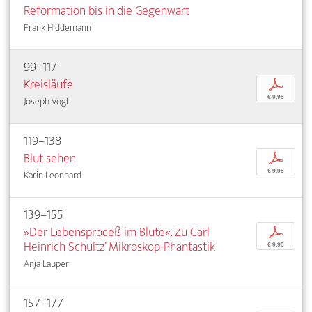
Reformation bis in die Gegenwart
Frank Hiddemann
99–117
Kreisläufe
p
€ 9,95
Joseph Vogl
119–138
Blut sehen
p
€ 9,95
Karin Leonhard
139–155
»Der Lebensproceß im Blute«. Zu Carl
p
Heinrich Schultz’ Mikroskop-Phantastik
€ 9,95
Anja Lauper
157–177