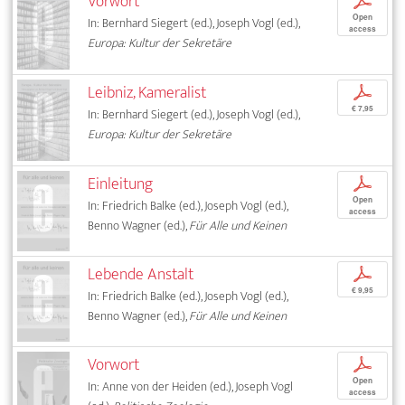
Vorwort
p
Open
In: Bernhard Siegert (ed.), Joseph Vogl (ed.),
access
Europa: Kultur der Sekretäre
Leibniz, Kameralist
p
€ 7,95
In: Bernhard Siegert (ed.), Joseph Vogl (ed.),
Europa: Kultur der Sekretäre
Einleitung
p
Open
In: Friedrich Balke (ed.), Joseph Vogl (ed.),
access
Benno Wagner (ed.),
Für Alle und Keinen
Lebende Anstalt
p
€ 9,95
In: Friedrich Balke (ed.), Joseph Vogl (ed.),
Benno Wagner (ed.),
Für Alle und Keinen
Vorwort
p
Open
In: Anne von der Heiden (ed.), Joseph Vogl
access