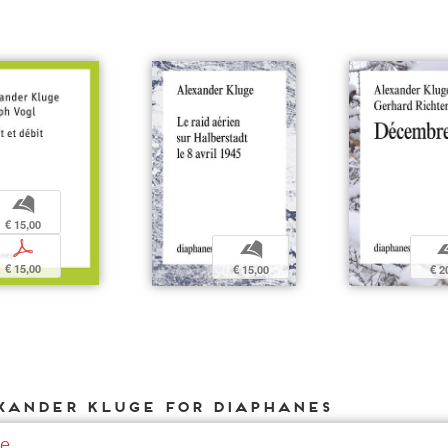
b
€ 15,00
p
b
€ 15,00
€ 15,00
€ 2
xander Kluge for DIAPHANES
le