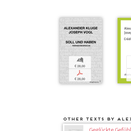
b
€ 28,00
p
€ 28,00
Other texts by Ale
Geglückte Gefüh