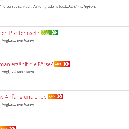
, Andrea Sabisch (ed.), Daniel Tyradellis (ed.),
Das Unverfügbare
den Pfefferinseln
OPEN
ACCESS
h Vogl,
Soll und Haben
man erzählt die Börse?
ABO
h Vogl,
Soll und Haben
hne Anfang und Ende
ABO
h Vogl,
Soll und Haben