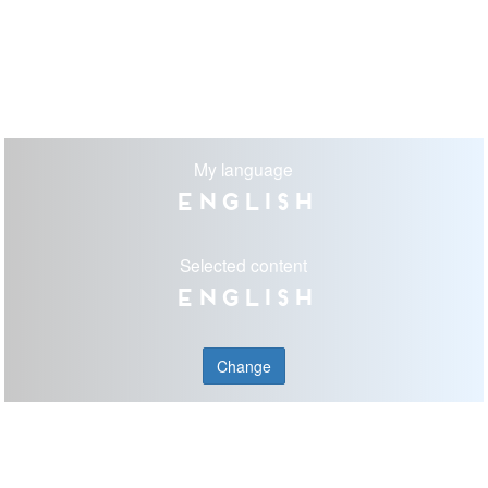
My language
English
Selected content
English
Change