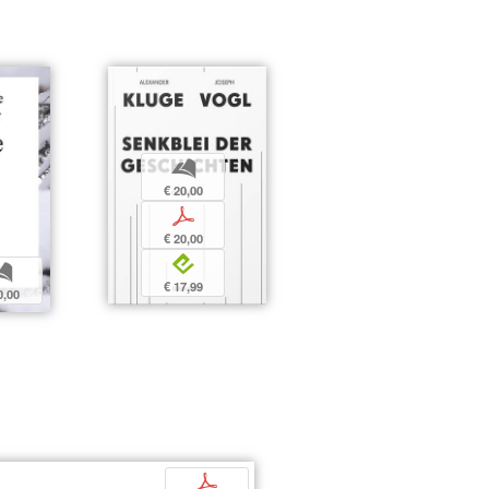
b
€ 20,00
p
€ 20,00
e
b
€ 17,99
0,00
p