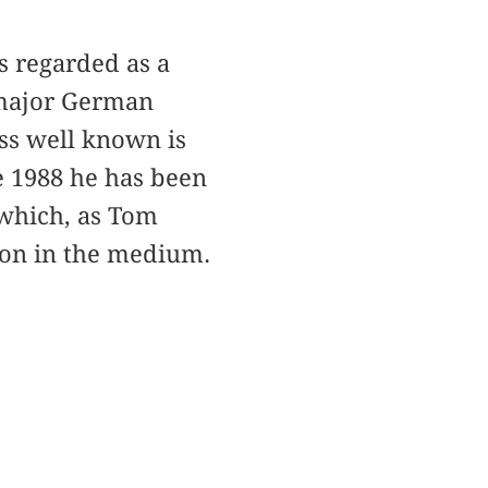
s regarded as a
 major German
ess well known is
e 1988 he has been
which, as Tom
ion in the medium.