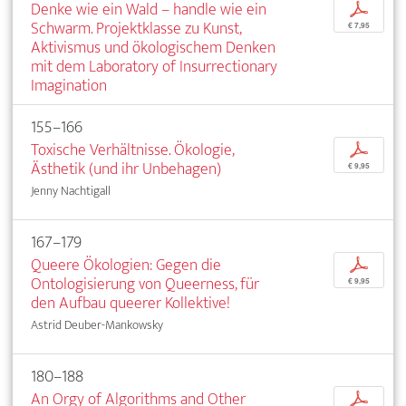
Denke wie ein Wald – handle wie ein
p
Schwarm. Projektklasse zu Kunst,
€ 7,95
Aktivismus und ökologischem Denken
mit dem Laboratory of Insurrectionary
Imagination
155–166
Toxische Verhältnisse. Ökologie,
p
Ästhetik (und ihr Unbehagen)
€ 9,95
Jenny Nachtigall
167–179
Queere Ökologien: Gegen die
p
Ontologisierung von Queerness, für
€ 9,95
den Aufbau queerer Kollektive!
Astrid Deuber-Mankowsky
180–188
An Orgy of Algorithms and Other
p