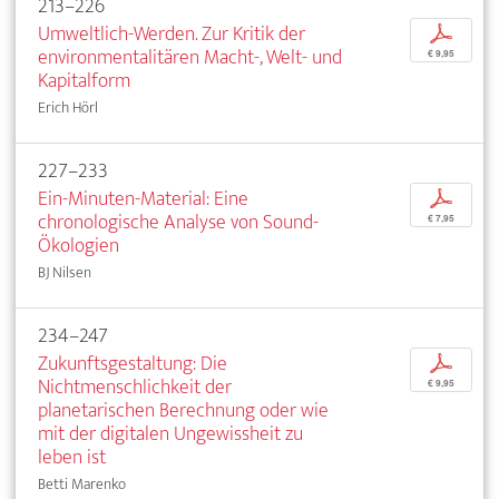
213–226
Umweltlich-Werden. Zur Kritik der
p
environmentalitären Macht-, Welt- und
€ 9,95
Kapitalform
Erich Hörl
227–233
Ein-Minuten-Material: Eine
p
chronologische Analyse von Sound-
€ 7,95
Ökologien
BJ Nilsen
234–247
Zukunftsgestaltung: Die
p
Nichtmenschlichkeit der
€ 9,95
planetarischen Berechnung oder wie
mit der digitalen Ungewissheit zu
leben ist
Betti Marenko