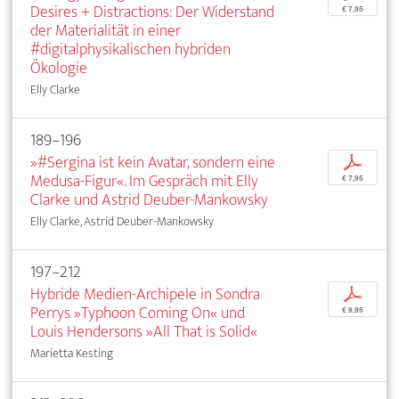
Desires + Distractions: Der Widerstand
€ 7,95
der Materialität in einer
#digitalphysikalischen hybriden
Ökologie
Elly Clarke
189–196
»#Sergina ist kein Avatar, sondern eine
p
Medusa-Figur«. Im Gespräch mit Elly
€ 7,95
Clarke und Astrid Deuber-Mankowsky
Elly Clarke, Astrid Deuber-Mankowsky
197–212
Hybride Medien-Archipele in Sondra
p
Perrys »Typhoon Coming On« und
€ 9,95
Louis Hendersons »All That is Solid«
Marietta Kesting