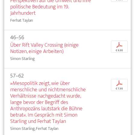
Perspektiven auf die Umwelt und ihre
politische Bedeutung im 19.
Jahrhundert
Ferhat Taylan
46–56
Über Rift Valley Crossing (einige
p
Notizen, einige Arbeiten)
€ 9,95
Simon Starling
57–62
»Mesopolitik zeigt, wie über
p
menschliche und nichtmenschliche
€ 7,95
Verhältnisse nachgedacht wurde,
lange bevor der Begriff des
Anthropozäns lautstark die Bühne
betrat«. Im Gespräch mit Simon
Starling und Ferhat Taylan
Simon Starling, Ferhat Taylan