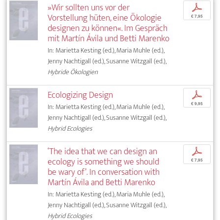
»Wir sollten uns vor der
p
Vorstellung hüten, eine Ökologie
€ 7,95
designen zu können«. Im Gespräch
mit Martín Ávila und Betti Marenko
In: Marietta Kesting (ed.), Maria Muhle (ed.),
Jenny Nachtigall (ed.), Susanne Witzgall (ed.),
Hybride Ökologien
Ecologizing Design
p
€ 9,95
In: Marietta Kesting (ed.), Maria Muhle (ed.),
Jenny Nachtigall (ed.), Susanne Witzgall (ed.),
Hybrid Ecologies
‘The idea that we can design an
p
ecology is something we should
€ 7,95
be wary of’. In conversation with
Martín Ávila and Betti Marenko
In: Marietta Kesting (ed.), Maria Muhle (ed.),
Jenny Nachtigall (ed.), Susanne Witzgall (ed.),
Hybrid Ecologies