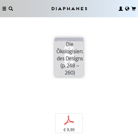
Diaphanes
Die
Ökologisierung
des Designs
(p. 248 –
260)
p
€ 9,95