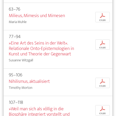
63–76
Milieus, Mimesis und Mimesen
p
€ 9,95
Maria Muhle
77–94
»Eine Art des Seins in der Welt«.
p
Relationale Onto-Epistemologien in
€ 9,95
Kunst und Theorie der Gegenwart
Susanne Witzgall
95–106
Nihilismus, aktualisiert
p
€ 9,95
Timothy Morton
107–118
»Weil man sich als völlig in die
p
Biosphäre integriert vorstellt und
€ 9,95