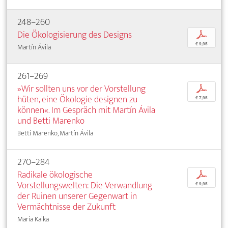
248–260
Die Ökologisierung des Designs
p
€ 9,95
Martín Ávila
261–269
»Wir sollten uns vor der Vorstellung
p
hüten, eine Ökologie designen zu
€ 7,95
können«. Im Gespräch mit Martín Ávila
und Betti Marenko
Betti Marenko, Martín Ávila
270–284
Radikale ökologische
p
Vorstellungswelten: Die Verwandlung
€ 9,95
der Ruinen unserer Gegenwart in
Vermächtnisse der Zukunft
Maria Kaika