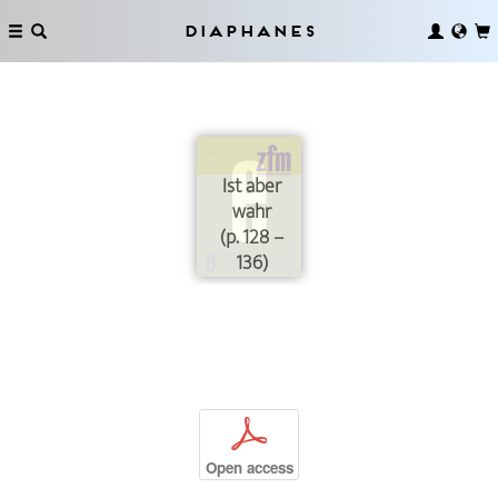
Diaphanes
Ist aber
wahr
(p. 128 –
136)
p
Open access