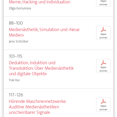
Meme, Hacking und Individuation
Open
access
Olga Goriunova
88–100
Medienästhetik, Simulation und ›Neue
p
Medien‹
Open
access
Jens Schröter
101–115
Deduktion, Induktion und
p
Transduktion. Über Medienästhetik
Open
access
und digitale Objekte
Yuk Hui
117–126
Hörende Maschinennetzwerke.
p
Auditive Medienästhetiken
Open
access
unscheinbarer Signale