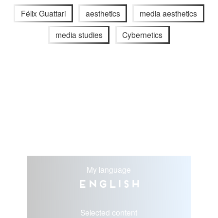
Félix Guattari
aesthetics
media aesthetics
media studies
Cybernetics
My language
English
Selected content