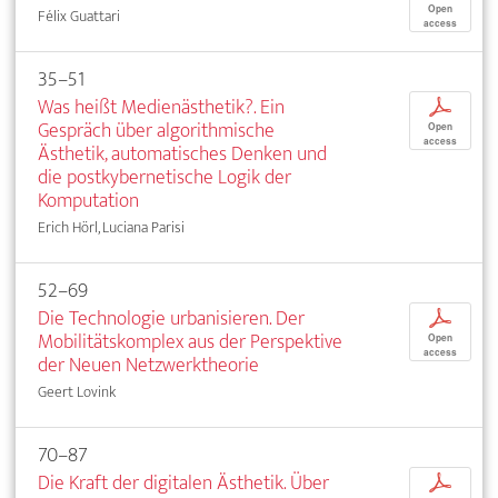
Open
Félix Guattari
access
35–51
Was heißt Medienästhetik?. Ein
p
Gespräch über algorithmische
Open
access
Ästhetik, automatisches Denken und
die postkybernetische Logik der
Komputation
Erich Hörl, Luciana Parisi
52–69
Die Technologie urbanisieren. Der
p
Mobilitätskomplex aus der Perspektive
Open
access
der Neuen Netzwerktheorie
Geert Lovink
70–87
Die Kraft der digitalen Ästhetik. Über
p