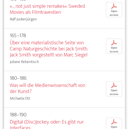
»... not just simple remakes«. Sweded
p
Movies als Filmtravestien
Open
access
Ralf Junkerjürgen
165–178
Über eine materialistische Seite von
p
Camp. Naturgeschichte bei Jack Smith.
Open
access
Jack Smith vorgestellt von Marc Siegel
Juliane Rebentisch
180–186
Was will die Medienwissenschaft von
p
der Kunst?
Open
access
Michaela Ott
188–190
Digital (Disc)Jockey. oder: Es gibt nur
p
Interfaces
Open