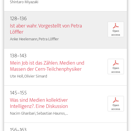
Shintaro Miyazaki
128–136
Ist aber wahr. Vorgestellt von Petra
p
Löffler
Open
access
Anke Heelemann, Petra Löffler
138–143
Mein Job ist das Zählen. Medien und
p
Massen der Cern-Teilchenphysiker
Open
access
Ute Holl, Olivier Simard
145–155
Was sind Medien kollektiver
p
Intelligenz?. Eine Diskussion
Open
access
Nacim Ghanbari, Sebastian Haunss, ...
156–163