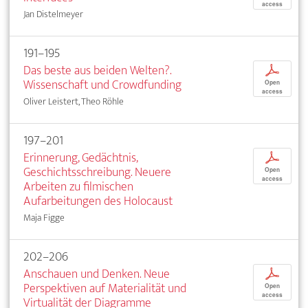
access
Jan Distelmeyer
191–195
Das beste aus beiden Welten?.
p
Wissenschaft und Crowdfunding
Open
access
Oliver Leistert, Theo Röhle
197–201
Erinnerung, Gedächtnis,
p
Geschichtsschreibung. Neuere
Open
access
Arbeiten zu filmischen
Aufarbeitungen des Holocaust
Maja Figge
202–206
Anschauen und Denken. Neue
p
Perspektiven auf Materialität und
Open
access
Virtualität der Diagramme