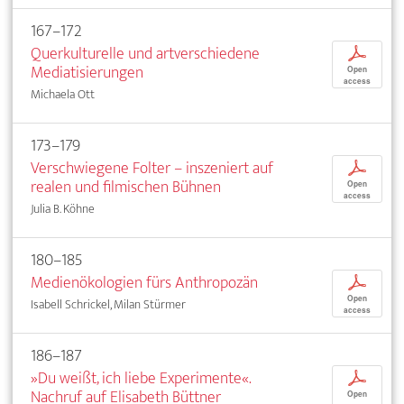
167–172
Querkulturelle und artverschiedene
p
Mediatisierungen
Open
access
Michaela Ott
173–179
Verschwiegene Folter – inszeniert auf
p
realen und filmischen Bühnen
Open
access
Julia B. Köhne
180–185
Medienökologien fürs Anthropozän
p
Open
Isabell Schrickel, Milan Stürmer
access
186–187
»Du weißt, ich liebe Experimente«.
p
Nachruf auf Elisabeth Büttner
Open