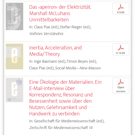
Das ›apeiron‹ der Elektrizität.
p
Marshall McLuhans
€ 9,95
Unmittelbarkeiten
In: Claus Pias (ed.), Stefan Rieger (ed.),
Vollstes Verständnis
Inertia, Acceleration, and
p
Media/Theory
€ 14,95
In: Inge Baxmann (ed.), Timon Beyes (ed.),
Claus Pias (ed.),
Social Media—New Masses
Eine Ökologie der Materialien. Ein
p
E-Mail-Interview über
Open
access
Korrespondenz, Resonanz und
Besessenheit sowie über den
Nutzen, Gelehrsamkeit und
Handwerk zu verbinden
In: Gesellschaft für Medienwissenschaft (ed.),
Zeitschrift für Medienwissenschaft 14