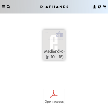
Diaphanes
Medienökologien
(p. 10 – 18)
p
Open access