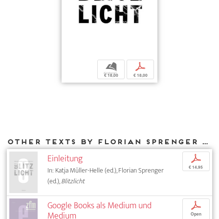
b
p
€ 18,00
€ 18,00
Other texts by Florian Sprenger for DIAPHANES
Einleitung
p
€ 14,95
In: Katja Müller-Helle (ed.), Florian Sprenger
(ed.),
Blitzlicht
Google Books als Medium und
p
Medium
Open