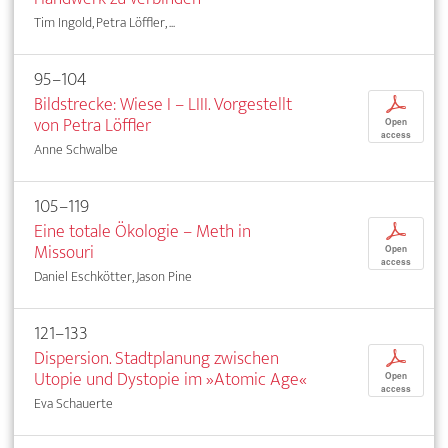
Tim Ingold, Petra Löffler, ...
95–104
Bildstrecke: Wiese I – LIII. Vorgestellt
p
von Petra Löffler
Open
access
Anne Schwalbe
105–119
Eine totale Ökologie – Meth in
p
Missouri
Open
access
Daniel Eschkötter, Jason Pine
121–133
Dispersion. Stadtplanung zwischen
p
Utopie und Dystopie im »Atomic Age«
Open
access
Eva Schauerte