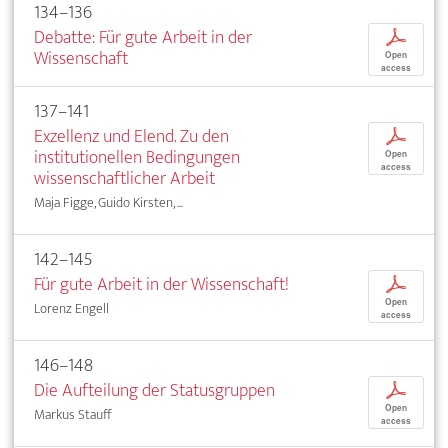
134–136
Debatte: Für gute Arbeit in der
p
Wissenschaft
Open
access
137–141
Exzellenz und Elend. Zu den
p
institutionellen Bedingungen
Open
access
wissenschaftlicher Arbeit
Maja Figge, Guido Kirsten, ...
142–145
Für gute Arbeit in der Wissenschaft!
p
Open
Lorenz Engell
access
146–148
Die Aufteilung der Statusgruppen
p
Open
Markus Stauff
access