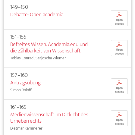
149–150
Debatte: Open academia
p
Open
access
151–155
Befreites Wissen. Academia.edu und
p
die Zählbarkeit von Wissenschaft
Open
access
Tobias Conradi, Serjoscha Wiemer
157–160
Antragsübung
p
Open
Simon Roloff
access
161–165
Medienwissenschaft im Dickicht des
p
Urheberrechts
Open
access
Dietmar Kammerer