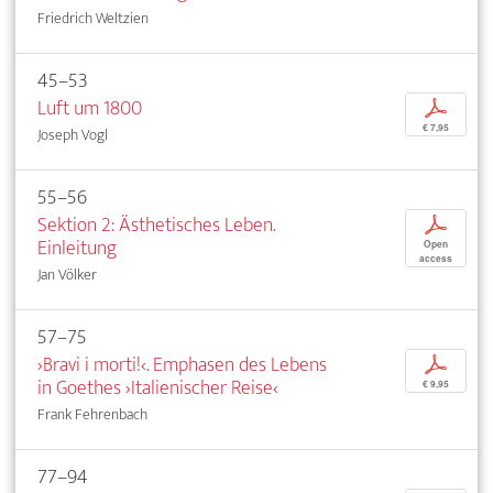
Friedrich Weltzien
45–53
Luft um 1800
p
€ 7,95
Joseph Vogl
55–56
Sektion 2: Ästhetisches Leben.
p
Einleitung
Open
access
Jan Völker
57–75
›Bravi i morti!‹. Emphasen des Lebens
p
in Goethes ›Italienischer Reise‹
€ 9,95
Frank Fehrenbach
77–94