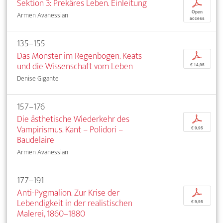
Sektion 3: Prekäres Leben. Einleitung
p
Open
Armen Avanessian
access
135–155
Das Monster im Regenbogen. Keats
p
und die Wissenschaft vom Leben
€ 14,95
Denise Gigante
157–176
Die ästhetische Wiederkehr des
p
Vampirismus. Kant – Polidori –
€ 9,95
Baudelaire
Armen Avanessian
177–191
Anti-Pygmalion. Zur Krise der
p
Lebendigkeit in der realistischen
€ 9,95
Malerei, 1860–1880