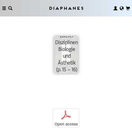
Diaphanes
Sektion 1:
Die
Entstehung
zweier
Disziplinen:
Biologie
und
Ästhetik
(p. 15 – 16)
p
Open access