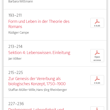
Barbara Wittmann
193–211
Form und Leben in der Theorie des
p
Romans
€ 9,95
Rüdiger Campe
213–214
Sektion 4: Lebenswissen. Einleitung
p
Open
Jan Völker
access
215–225
Zur Genesis der Vererbung als
p
biologisches Konzept, 1750–1900
€ 9,95
Staffan Müller-Wille, Hans-Jörg Rheinberger
227–236
Drehmoment. Lebendigkeit und
p