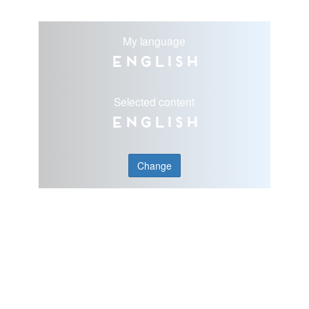
My language
English
Selected content
English
Change