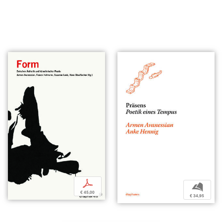
p
b
€ 45,00
€ 34,95