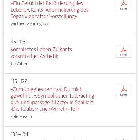
»Ein Gefühl der Beförderung des
p
Lebens«. Kants Reformulierung des
€ 9,95
Topos »lebhafter Vorstellung«
Winfried Menninghaus
95–113
Komplettes Leben. Zu Kants
p
vorkritischer Ästhetik
€ 9,95
Jan Völker
115–129
»Zum Ungeheuren hast Du mich
p
gewöhnt…«. Symbolischer Tod, ›acting-
€ 9,95
out‹ und ›passage à l’acte‹ in Schillers
›Die Räuber‹ und ›Wilhelm Tell‹
Felix Ensslin
133–134