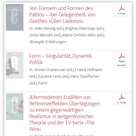
Von Formeln und Formen des
p
Pathos – ›bei Gelegenheit‹ von
€ 9,95
Goethes »Über Laokoon«
In: Anke Hennig (ed.), Brigitte Obermayr (ed.),
Antje Wessels (ed.), Marie-Christin Wilm (ed.),
Bewegte Erfahrungen
Form – Singularität, Dynamik,
p
Politik
Open
access
In: Armen Avanessian (ed.), Franck Hofmann
(ed.), Susanne Leeb (ed.), Hans Stauffacher
(ed.),
Form
Altermodernes Erzählen von
p
Referenzeffekten. Überlegungen
€ 14,95
zu einem gegenwärtigen
Realismus in zeitgenössischer
Theorie und der TV-Serie ›The
Wire‹