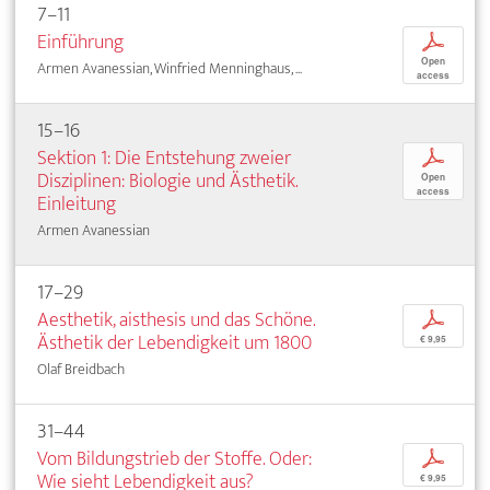
7–11
Einführung
p
Open
Armen Avanessian, Winfried Menninghaus, ...
access
15–16
Sektion 1: Die Entstehung zweier
p
Disziplinen: Biologie und Ästhetik.
Open
access
Einleitung
Armen Avanessian
17–29
Aesthetik, aisthesis und das Schöne.
p
Ästhetik der Lebendigkeit um 1800
€ 9,95
Olaf Breidbach
31–44
Vom Bildungstrieb der Stoffe. Oder:
p
Wie sieht Lebendigkeit aus?
€ 9,95