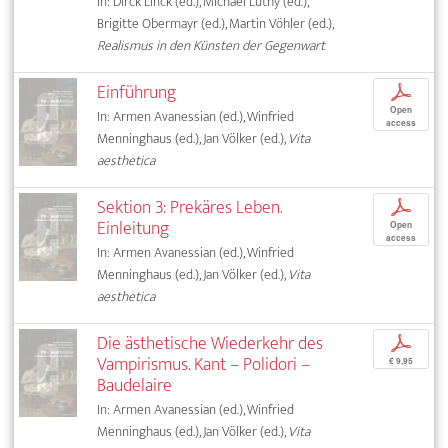
In: Dirck Linck (ed.), Michael Lüthy (ed.),
Brigitte Obermayr (ed.), Martin Vöhler (ed.),
Realismus in den Künsten der Gegenwart
Einführung
p
Open
In: Armen Avanessian (ed.), Winfried
access
Menninghaus (ed.), Jan Völker (ed.),
Vita
aesthetica
Sektion 3: Prekäres Leben.
p
Einleitung
Open
access
In: Armen Avanessian (ed.), Winfried
Menninghaus (ed.), Jan Völker (ed.),
Vita
aesthetica
Die ästhetische Wiederkehr des
p
Vampirismus. Kant – Polidori –
€ 9,95
Baudelaire
In: Armen Avanessian (ed.), Winfried
Menninghaus (ed.), Jan Völker (ed.),
Vita