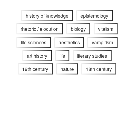
history of knowledge
epistemology
rhetoric / elocution
biology
vitalism
life sciences
aesthetics
vampirism
art history
life
literary studies
19th century
nature
18th century