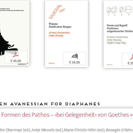
p
b
€ 45,00
€ 34,95
€ 2
en Avanessian for DIAPHANES
Formen des Pathos – ›bei Gelegenheit‹ von Goethes 
itte Obermayr (ed.), Antje Wessels (ed.), Marie-Christin Wilm (ed.),
Bewegte Erfahr