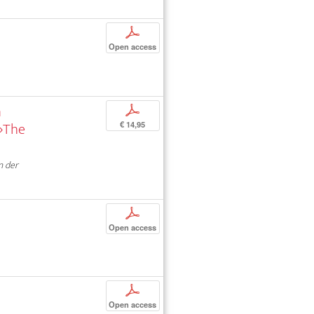
p
Open access
m
p
 ›The
€ 14,95
n der
p
Open access
p
Open access