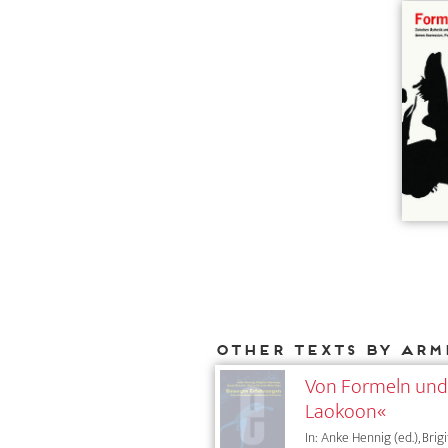
Other texts by Arm
Von Formeln und 
Laokoon«
In: Anke Hennig (ed.), Brig