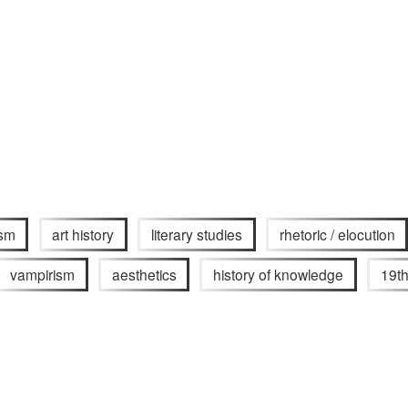
ism
art history
literary studies
rhetoric / elocution
vampirism
aesthetics
history of knowledge
19th