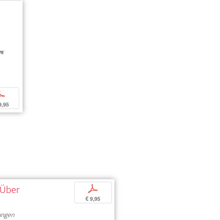
p
9,95
»Über
p
€ 9,95
ungen