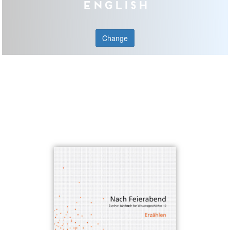
English
Change