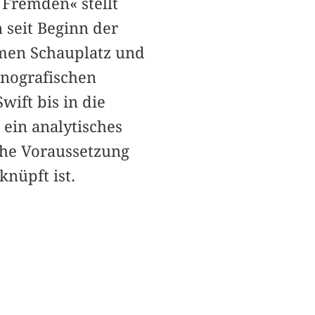
 Fremden« stellt
 seit Beginn der
men Schauplatz und
hnografischen
ift bis in die
ein analytisches
che Voraussetzung
knüpft ist.