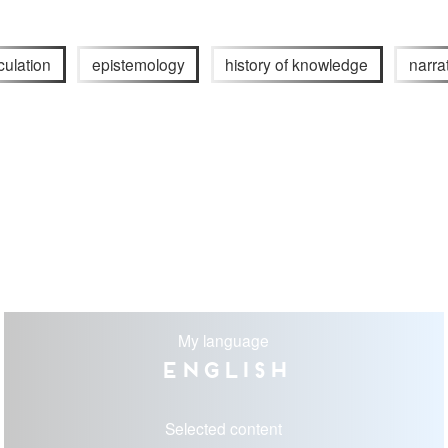
rculation
epistemology
history of knowledge
narra
My language
English
Selected content