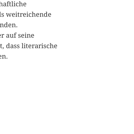
haftliche
ls weitreichende
anden.
r auf seine
 dass literarische
en.