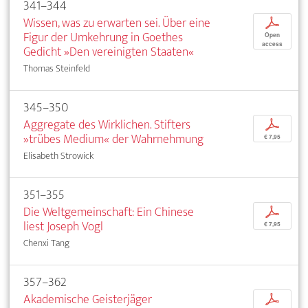
341–344
Wissen, was zu erwarten sei. Über eine
p
Figur der Umkehrung in Goethes
Open
access
Gedicht »Den vereinigten Staaten«
Thomas Steinfeld
345–350
Aggregate des Wirklichen. Stifters
p
»trübes Medium« der Wahrnehmung
€ 7,95
Elisabeth Strowick
351–355
Die Weltgemeinschaft: Ein Chinese
p
liest Joseph Vogl
€ 7,95
Chenxi Tang
357–362
Akademische Geisterjäger
p