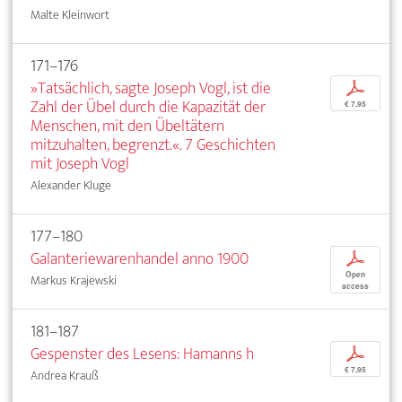
Malte Kleinwort
171–176
»Tatsächlich, sagte Joseph Vogl, ist die
p
Zahl der Übel durch die Kapazität der
€ 7,95
Menschen, mit den Übeltätern
mitzuhalten, begrenzt.«. 7 Geschichten
mit Joseph Vogl
Alexander Kluge
177–180
Galanteriewarenhandel anno 1900
p
Open
Markus Krajewski
access
181–187
Gespenster des Lesens: Hamanns h
p
€ 7,95
Andrea Krauß