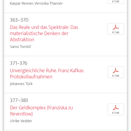
€ 7,95
Kaspar Renner, Veronika Thanner
363–370
Das Reale und das Spektrale: Das
p
materialistische Denken der
€ 7,95
Abstraktion
Samo Tomšič
371–376
Unvergleichliche Ruhe. Franz Kafkas
p
Protokollaufnahmen
€ 7,95
Johannes Türk
377–383
Der Geldkomplex (Franziska zu
p
Reventlow)
€ 7,95
Ulrike Vedder