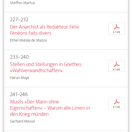
Steffen Martus
227–232
Der Anarchist als Redakteur. Félix
p
Fénéons faits divers
€ 7,95
Ethel Matala de Mazza
233–240
Stellen und Stellungen in Goethes
p
»Wahlverwandtschaften«
€ 7,95
Harun Maye
241–246
Musils »Der Mann ohne
p
Eigenschaften« – Warum alle Linien in
€ 7,95
den Krieg münden
Gerhard Meisel