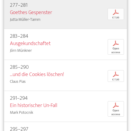
277–281
Goethes Gespenster
p
€ 7,95
Jutta Müller-Tamm
283–284
Ausgekundschaftet
p
Open
Jörn Münkner
access
285–290
...und die Cookies löschen!
p
€ 7,95
Claus Pias
291–294
Ein historischer Un-Fall
p
Open
Mark Potocnik
access
295–297