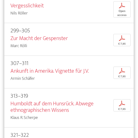
Vergesslichkeit
p
Open
Nils Röller
access
299–305
Zur Macht der Gespenster
p
€ 7,95
Marc Rölli
307–311
Ankunft in Amerika. Vignette für J.V.
p
€ 7,95
Armin Schäfer
313–319
Humboldt auf dem Hunsrück. Abwege
p
ethnographischen Wissens
€ 7,95
Klaus R. Scherpe
321–322