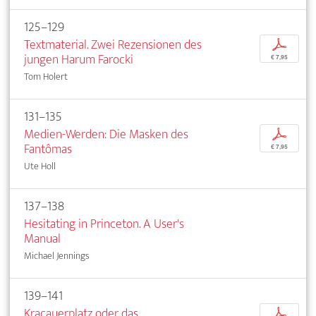
125–129
Textmaterial. Zwei Rezensionen des
p
jungen Harum Farocki
€ 7,95
Tom Holert
131–135
Medien-Werden: Die Masken des
p
Fantômas
€ 7,95
Ute Holl
137–138
Hesitating in Princeton. A User's
Manual
Michael Jennings
139–141
Kracauerplatz oder das
p