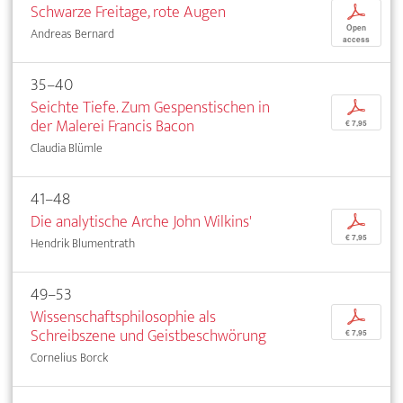
Schwarze Freitage, rote Augen
p
Open
Andreas Bernard
access
35–40
Seichte Tiefe. Zum Gespenstischen in
p
der Malerei Francis Bacon
€ 7,95
Claudia Blümle
41–48
Die analytische Arche John Wilkins'
p
€ 7,95
Hendrik Blumentrath
49–53
Wissenschaftsphilosophie als
p
Schreibszene und Geistbeschwörung
€ 7,95
Cornelius Borck