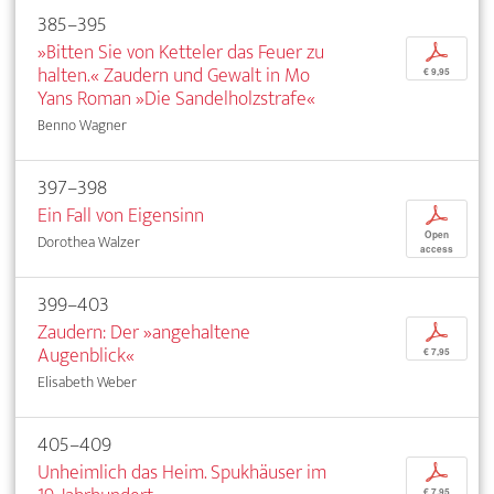
385–395
»Bitten Sie von Ketteler das Feuer zu
p
halten.« Zaudern und Gewalt in Mo
€ 9,95
Yans Roman »Die Sandelholzstrafe«
Benno Wagner
397–398
Ein Fall von Eigensinn
p
Open
Dorothea Walzer
access
399–403
Zaudern: Der »angehaltene
p
Augenblick«
€ 7,95
Elisabeth Weber
405–409
Unheimlich das Heim. Spukhäuser im
p
€ 7,95