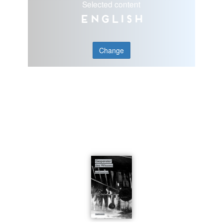
Selected content
English
Change