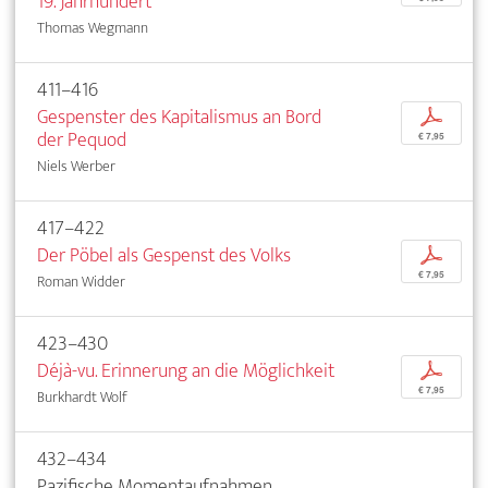
19. Jahrhundert
Thomas Wegmann
411–416
Gespenster des Kapitalismus an Bord
p
der Pequod
€ 7,95
Niels Werber
417–422
Der Pöbel als Gespenst des Volks
p
€ 7,95
Roman Widder
423–430
Déjà-vu. Erinnerung an die Möglichkeit
p
€ 7,95
Burkhardt Wolf
432–434
Pazifische Momentaufnahmen