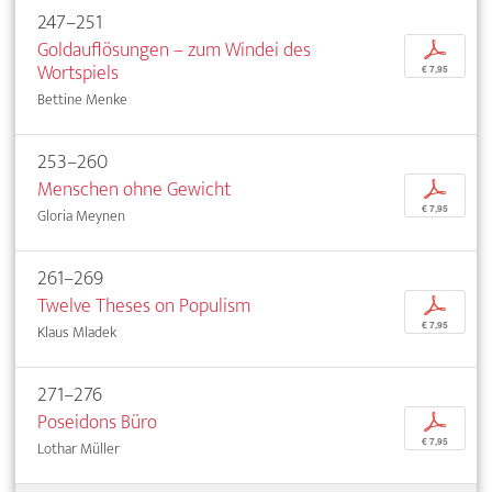
247–251
Goldauflösungen – zum Windei des
p
Wortspiels
€ 7,95
Bettine Menke
253–260
Menschen ohne Gewicht
p
€ 7,95
Gloria Meynen
261–269
Twelve Theses on Populism
p
€ 7,95
Klaus Mladek
271–276
Poseidons Büro
p
€ 7,95
Lothar Müller