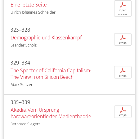
Eine letzte Seite
p
Open
Ulrich Johannes Schneider
access
323–328
Demographie und Klassenkampf
p
€ 7,95
Leander Scholz
329–334
The Specter of California Capitalism:
p
The View from Silicon Beach
€ 7,95
Mark Seltzer
335–339
Akedia. Vom Ursprung
p
hardwareorientierter Medientheorie
€ 7,95
Bernhard Siegert