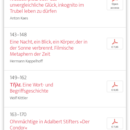
unvergleichliche Glück, inkognito im
Open
access
Trubel leben zu dürfen
Anton Kaes
143–148
Eine Nacht, ein Blick, ein Körper, der in
p
der Sonne verbrennt. Filmische
€ 7,95
Metaphern der Zeit
Hermann Kappelhoff
149–162
Τῆλε. Eine Wort- und
p
Begriffsgeschichte
€ 9,95
Wolf Kittler
163–170
Ohnmächtige in Adalbert Stifters »Der
p
Condor«
€ 7,95