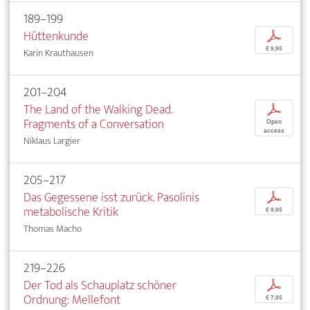
189–199
Hüttenkunde
p
€ 9,95
Karin Krauthausen
201–204
The Land of the Walking Dead.
p
Fragments of a Conversation
Open
access
Niklaus Largier
205–217
Das Gegessene isst zurück. Pasolinis
p
metabolische Kritik
€ 9,95
Thomas Macho
219–226
Der Tod als Schauplatz schöner
p
Ordnung: Mellefont
€ 7,95