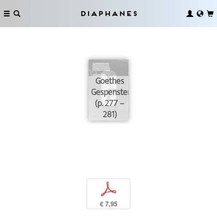
Diaphanes
Goethes
Gespenster
(p. 277 –
281)
p
€ 7,95