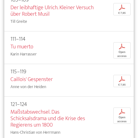
Der leibhaftige Ulrich. Kleiner Versuch
p
über Robert Musil
€ 7,95
Till Greite
111–114
Tu muerto
p
Open
Karin Harrasser
access
115–119
Caillois' Gespenster
p
€ 7,95
Anne von der Heiden
121–124
Maßstabswechsel. Das
p
Schicksalsdrama und die Krise des
Open
access
Regierens um 1800
Hans-Christian von Herrmann