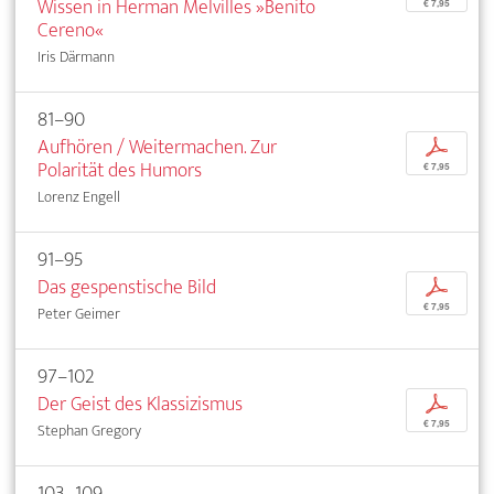
Wissen in Herman Melvilles »Benito
€ 7,95
Cereno«
Iris Därmann
81–90
Aufhören / Weitermachen. Zur
p
Polarität des Humors
€ 7,95
Lorenz Engell
91–95
Das gespenstische Bild
p
€ 7,95
Peter Geimer
97–102
Der Geist des Klassizismus
p
€ 7,95
Stephan Gregory
103–109