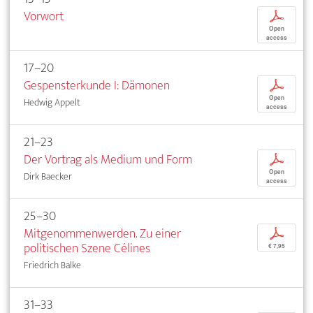
Vorwort
p
Open
access
17–20
Gespensterkunde I: Dämonen
p
Open
Hedwig Appelt
access
21–23
Der Vortrag als Medium und Form
p
Open
Dirk Baecker
access
25–30
Mitgenommenwerden. Zu einer
p
politischen Szene Célines
€ 7,95
Friedrich Balke
31–33