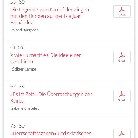
55–60
Die Legende vom Kampf der Ziegen
p
mit den Hunden auf der Isla Juan
€ 7,95
Fernández
Roland Borgards
61–65
X wie Humanities. Die Idee einer
p
Geschichte
€ 7,95
Rüdiger Campe
67–73
»Es ist Zeit«. Die Überraschungen des
p
Kairos
€ 7,95
Isabelle Châtelet
75–80
»Herrschaftsszenen« und sklavisches
p