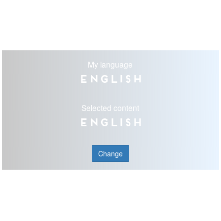
My language
English
Selected content
English
Change