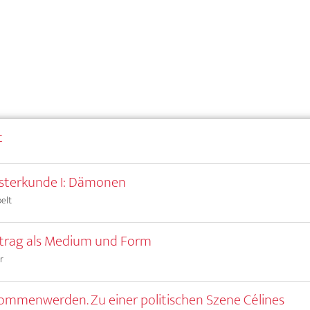
t
sterkunde I: Dämonen
elt
trag als Medium und Form
r
mmenwerden. Zu einer politischen Szene Célines