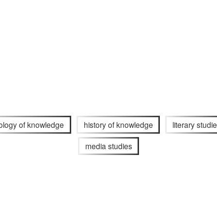
ology of knowledge
history of knowledge
literary studi
media studies