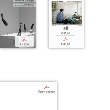
b
€ 45,00
p
p
€ 45,00
€ 45,00
p
Open access