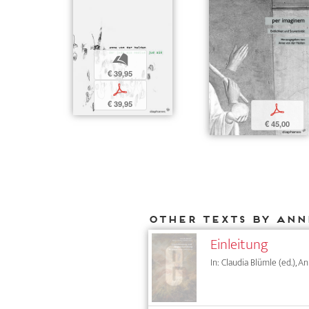
b
€ 39,95
p
€ 39,95
p
€ 45,00
Other texts by Ann
Einleitung
In: Claudia Blümle (ed.), A