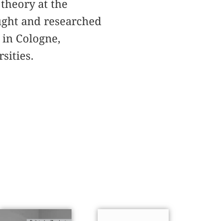
 theory at the
aught and researched
in Cologne,
sities.