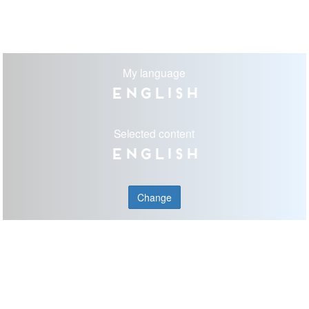
My language
English
Selected content
English
Change