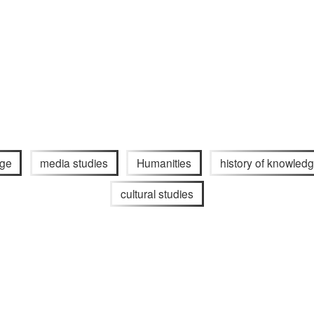
dge
media studies
Humanities
history of knowled
cultural studies