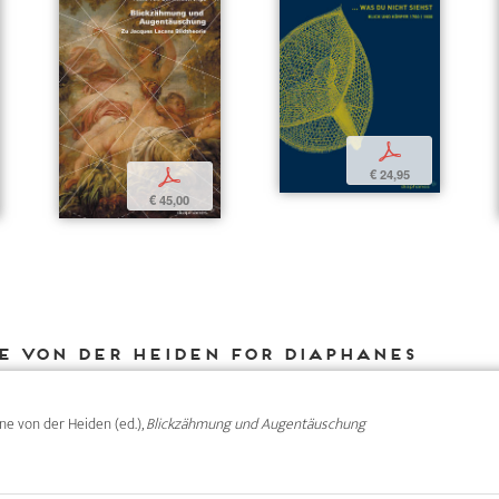
p
€ 24,95
p
€ 45,00
e von der Heiden for DIAPHANES
nne von der Heiden (ed.),
Blickzähmung und Augentäuschung