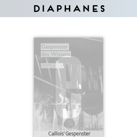
Diaphanes
Caillois' Gespenster