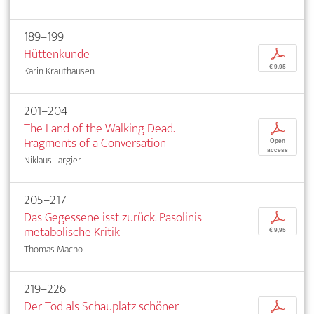
189–199
Hüttenkunde
p
€ 9,95
Karin Krauthausen
201–204
The Land of the Walking Dead.
p
Fragments of a Conversation
Open
access
Niklaus Largier
205–217
Das Gegessene isst zurück. Pasolinis
p
metabolische Kritik
€ 9,95
Thomas Macho
219–226
Der Tod als Schauplatz schöner
p