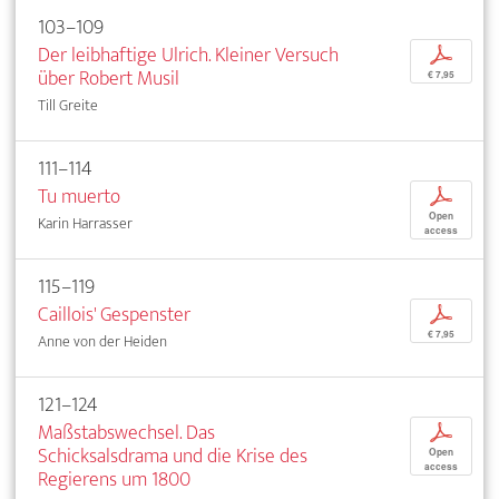
103–109
Der leibhaftige Ulrich. Kleiner Versuch
p
über Robert Musil
€ 7,95
Till Greite
111–114
Tu muerto
p
Open
Karin Harrasser
access
115–119
Caillois' Gespenster
p
€ 7,95
Anne von der Heiden
121–124
Maßstabswechsel. Das
p
Schicksalsdrama und die Krise des
Open
access
Regierens um 1800