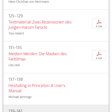
Hans-Christian von Herrmann
125–129
Textmaterial. Zwei Rezensionen des
p
jungen Harum Farocki
€ 7,95
Tom Holert
131–135
Medien-Werden: Die Masken des
p
Fantômas
€ 7,95
Ute Holl
137–138
Hesitating in Princeton. A User's
Manual
Michael Jennings
139–141