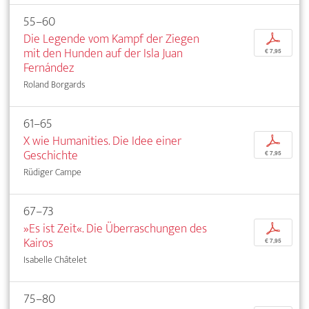
55–60
Die Legende vom Kampf der Ziegen
p
mit den Hunden auf der Isla Juan
€ 7,95
Fernández
Roland Borgards
61–65
X wie Humanities. Die Idee einer
p
Geschichte
€ 7,95
Rüdiger Campe
67–73
»Es ist Zeit«. Die Überraschungen des
p
Kairos
€ 7,95
Isabelle Châtelet
75–80