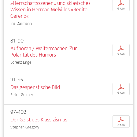
»Herrschaftsszenen« und sklavisches
p
Wissen in Herman Melvilles »Benito
€ 7,95
Cereno«
Iris Därmann
81–90
Aufhören / Weitermachen. Zur
p
Polarität des Humors
€ 7,95
Lorenz Engell
91–95
Das gespenstische Bild
p
€ 7,95
Peter Geimer
97–102
Der Geist des Klassizismus
p
€ 7,95
Stephan Gregory