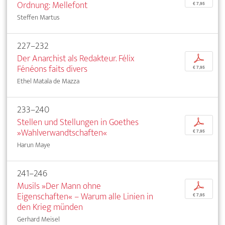
Ordnung: Mellefont
€ 7,95
Steffen Martus
227–232
Der Anarchist als Redakteur. Félix
p
Fénéons faits divers
€ 7,95
Ethel Matala de Mazza
233–240
Stellen und Stellungen in Goethes
p
»Wahlverwandtschaften«
€ 7,95
Harun Maye
241–246
Musils »Der Mann ohne
p
Eigenschaften« – Warum alle Linien in
€ 7,95
den Krieg münden
Gerhard Meisel