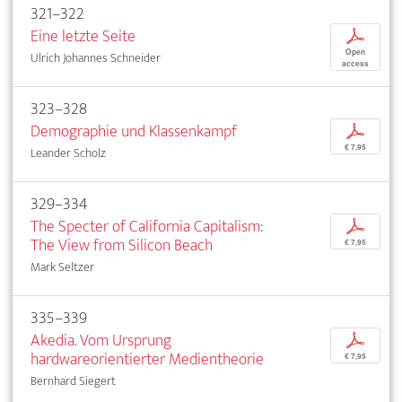
321–322
Eine letzte Seite
p
Open
Ulrich Johannes Schneider
access
323–328
Demographie und Klassenkampf
p
€ 7,95
Leander Scholz
329–334
The Specter of California Capitalism:
p
The View from Silicon Beach
€ 7,95
Mark Seltzer
335–339
Akedia. Vom Ursprung
p
hardwareorientierter Medientheorie
€ 7,95
Bernhard Siegert