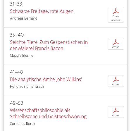
31–33
Schwarze Freitage, rote Augen
p
Open
Andreas Bernard
access
35–40
Seichte Tiefe. Zum Gespenstischen in
p
der Malerei Francis Bacon
€ 7,95
Claudia Blümle
41–48
Die analytische Arche John Wilkins'
p
€ 7,95
Hendrik Blumentrath
49–53
Wissenschaftsphilosophie als
p
Schreibszene und Geistbeschwörung
€ 7,95
Cornelius Borck