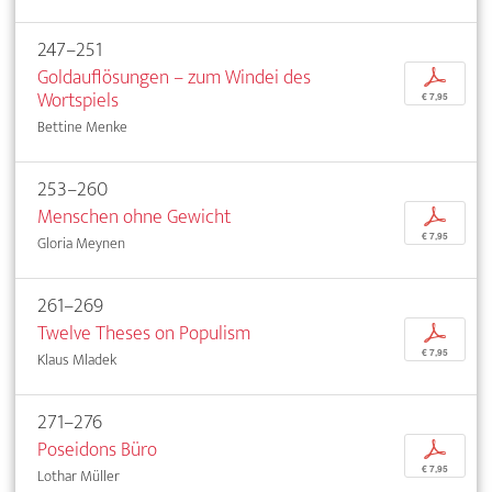
247–251
Goldauflösungen – zum Windei des
p
Wortspiels
€ 7,95
Bettine Menke
253–260
Menschen ohne Gewicht
p
€ 7,95
Gloria Meynen
261–269
Twelve Theses on Populism
p
€ 7,95
Klaus Mladek
271–276
Poseidons Büro
p
€ 7,95
Lothar Müller