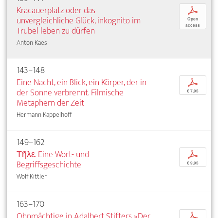
Kracauerplatz oder das
p
unvergleichliche Glück, inkognito im
Open
access
Trubel leben zu dürfen
Anton Kaes
143–148
Eine Nacht, ein Blick, ein Körper, der in
p
der Sonne verbrennt. Filmische
€ 7,95
Metaphern der Zeit
Hermann Kappelhoff
149–162
Τῆλε. Eine Wort- und
p
Begriffsgeschichte
€ 9,95
Wolf Kittler
163–170
Ohnmächtige in Adalbert Stifters »Der
p