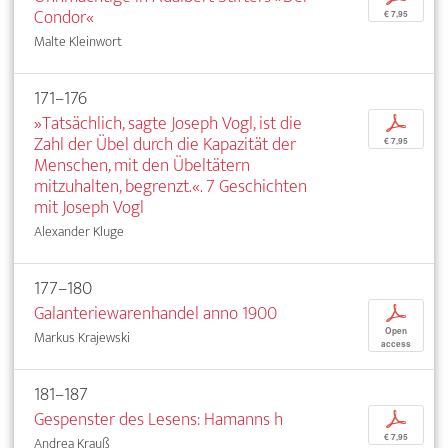
Condor«
€ 7,95
Malte Kleinwort
171–176
»Tatsächlich, sagte Joseph Vogl, ist die
p
Zahl der Übel durch die Kapazität der
€ 7,95
Menschen, mit den Übeltätern
mitzuhalten, begrenzt.«. 7 Geschichten
mit Joseph Vogl
Alexander Kluge
177–180
Galanteriewarenhandel anno 1900
p
Open
Markus Krajewski
access
181–187
Gespenster des Lesens: Hamanns h
p
€ 7,95
Andrea Krauß