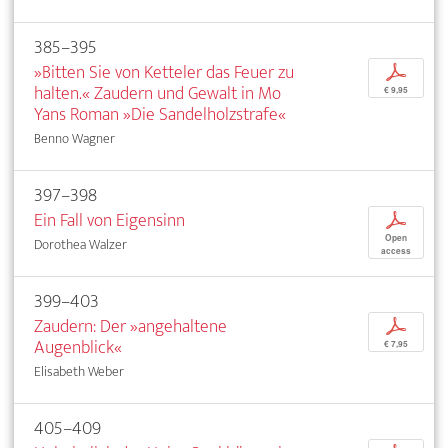
385–395
»Bitten Sie von Ketteler das Feuer zu
p
halten.« Zaudern und Gewalt in Mo
€ 9,95
Yans Roman »Die Sandelholzstrafe«
Benno Wagner
397–398
Ein Fall von Eigensinn
p
Open
Dorothea Walzer
access
399–403
Zaudern: Der »angehaltene
p
Augenblick«
€ 7,95
Elisabeth Weber
405–409