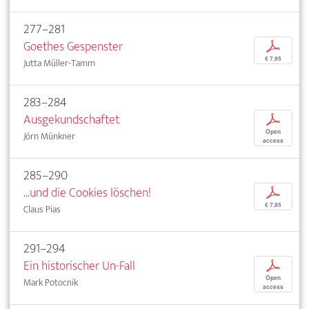
277–281
Goethes Gespenster
p
€ 7,95
Jutta Müller-Tamm
283–284
Ausgekundschaftet
p
Open
Jörn Münkner
access
285–290
...und die Cookies löschen!
p
€ 7,95
Claus Pias
291–294
Ein historischer Un-Fall
p
Open
Mark Potocnik
access