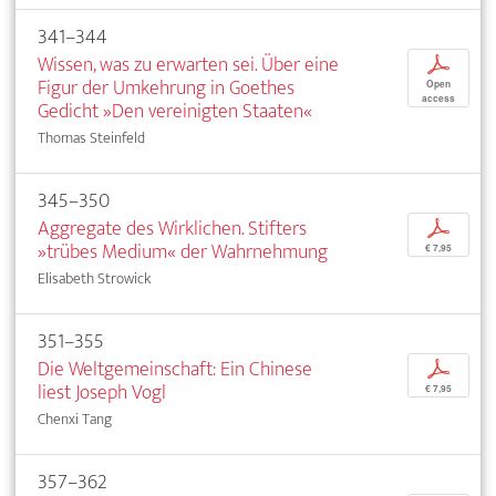
341–344
Wissen, was zu erwarten sei. Über eine
p
Figur der Umkehrung in Goethes
Open
access
Gedicht »Den vereinigten Staaten«
Thomas Steinfeld
345–350
Aggregate des Wirklichen. Stifters
p
»trübes Medium« der Wahrnehmung
€ 7,95
Elisabeth Strowick
351–355
Die Weltgemeinschaft: Ein Chinese
p
liest Joseph Vogl
€ 7,95
Chenxi Tang
357–362