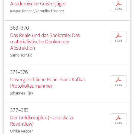
Akademische Geisterjäger
p
€ 7,95
Kaspar Renner, Veronika Thanner
363–370
Das Reale und das Spektrale: Das
p
materialistische Denken der
€ 7,95
Abstraktion
Samo Tomšič
371–376
Unvergleichliche Ruhe. Franz Kafkas
p
Protokollaufnahmen
€ 7,95
Johannes Türk
377–383
Der Geldkomplex (Franziska zu
p
Reventlow)
€ 7,95
Ulrike Vedder