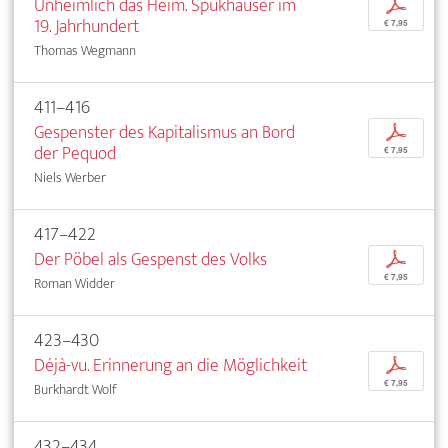
Unheimlich das Heim. Spukhäuser im
p
19. Jahrhundert
€ 7,95
Thomas Wegmann
411–416
Gespenster des Kapitalismus an Bord
p
der Pequod
€ 7,95
Niels Werber
417–422
Der Pöbel als Gespenst des Volks
p
€ 7,95
Roman Widder
423–430
Déjà-vu. Erinnerung an die Möglichkeit
p
€ 7,95
Burkhardt Wolf
432–434