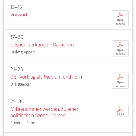
13–15
Vorwort
p
Open
access
17–20
Gespensterkunde I: Dämonen
p
Open
Hedwig Appelt
access
21–23
Der Vortrag als Medium und Form
p
Open
Dirk Baecker
access
25–30
Mitgenommenwerden. Zu einer
p
politischen Szene Célines
€ 7,95
Friedrich Balke