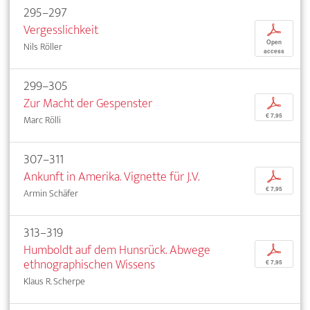
295–297
Vergesslichkeit
p
Open
Nils Röller
access
299–305
Zur Macht der Gespenster
p
€ 7,95
Marc Rölli
307–311
Ankunft in Amerika. Vignette für J.V.
p
€ 7,95
Armin Schäfer
313–319
Humboldt auf dem Hunsrück. Abwege
p
ethnographischen Wissens
€ 7,95
Klaus R. Scherpe