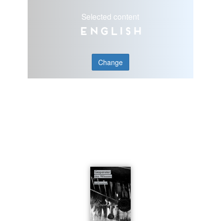
Selected content
English
Change