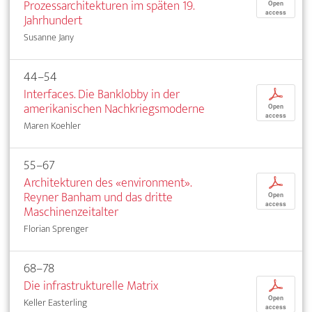
Prozessarchitekturen im späten 19.
Open
access
Jahrhundert
Susanne Jany
44–54
Interfaces. Die Banklobby in der
p
amerikanischen Nachkriegsmoderne
Open
access
Maren Koehler
55–67
Architekturen des «environment».
p
Reyner Banham und das dritte
Open
access
Maschinenzeitalter
Florian Sprenger
68–78
Die infrastrukturelle Matrix
p
Open
Keller Easterling
access