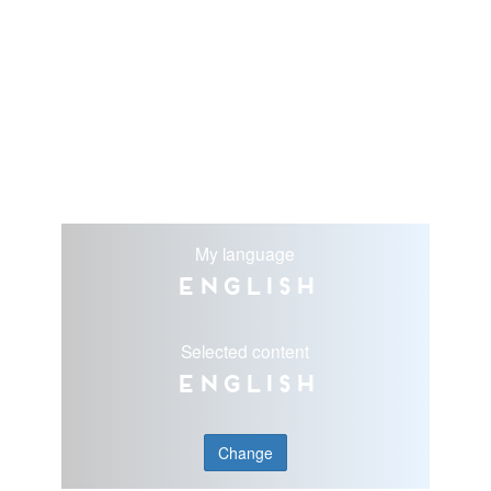
My language
English
Selected content
English
Change