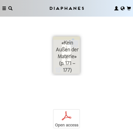
Diaphanes
«Kein
Außen der
Materie»
(p. 171 –
177)
p
Open access