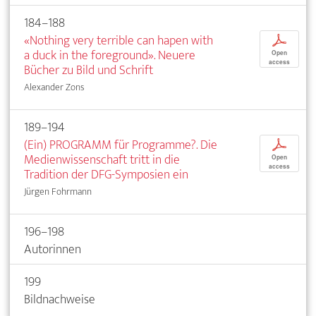
184–188
«Nothing very terrible can hapen with
p
a duck in the foreground». Neuere
Open
access
Bücher zu Bild und Schrift
Alexander Zons
189–194
(Ein) PROGRAMM für Programme?. Die
p
Medienwissenschaft tritt in die
Open
access
Tradition der DFG-Symposien ein
Jürgen Fohrmann
196–198
Autorinnen
199
Bildnachweise