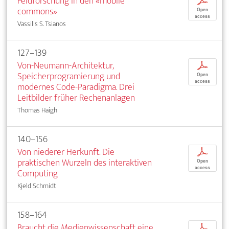
Feldforschung in den «mobile
p
commons»
Open
access
Vassilis S. Tsianos
127–139
Von-Neumann-Architektur,
p
Speicherprogramierung und
Open
access
modernes Code-Paradigma. Drei
Leitbilder früher Rechenanlagen
Thomas Haigh
140–156
Von niederer Herkunft. Die
p
praktischen Wurzeln des interaktiven
Open
access
Computing
Kjeld Schmidt
158–164
Braucht die Medienwissenschaft eine
p