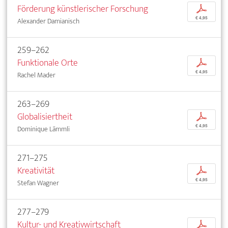
Förderung künstlerischer Forschung
p
€ 4,95
Alexander Damianisch
259–262
Funktionale Orte
p
€ 4,95
Rachel Mader
263–269
Globalisiertheit
p
€ 4,95
Dominique Lämmli
271–275
Kreativität
p
€ 4,95
Stefan Wagner
277–279
Kultur- und Kreativwirtschaft
p