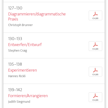
127–130
Diagrammieren/diagrammatische
p
Praxis
€ 4,95
Christoph Brunner
130–133
Entwerfen/Entwurf
p
€ 4,95
Stephen Craig
135–138
Experimentieren
p
€ 4,95
Hannes Rickli
139–142
Formieren/Arrangieren
p
€ 4,95
Judith Siegmund