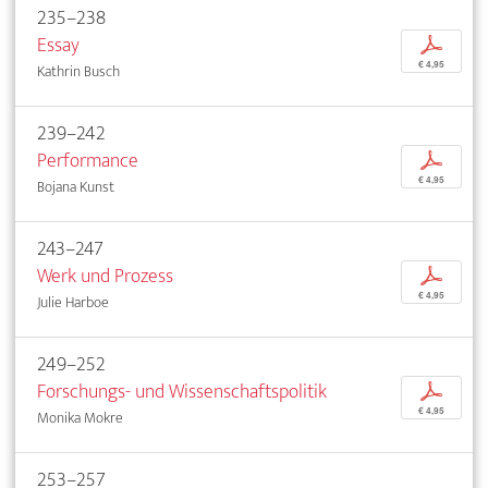
235–238
Essay
p
€ 4,95
Kathrin Busch
239–242
Performance
p
€ 4,95
Bojana Kunst
243–247
Werk und Prozess
p
€ 4,95
Julie Harboe
249–252
Forschungs- und Wissenschaftspolitik
p
€ 4,95
Monika Mokre
253–257