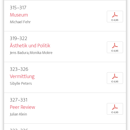
315–317
Museum
p
€ 4,95
Michael Fehr
319–322
Ästhetik und Politik
p
€ 4,95
Jens Badura, Monika Mokre
323–326
Vermittlung
p
€ 4,95
Sibylle Peters
327–331
Peer Review
p
€ 4,95
Julian Klein