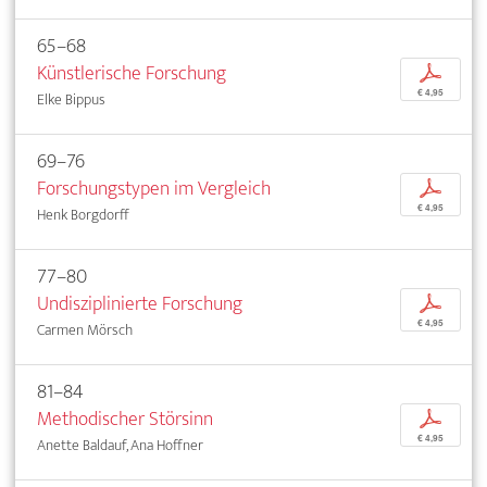
65–68
Künstlerische Forschung
p
€ 4,95
Elke Bippus
69–76
Forschungstypen im Vergleich
p
€ 4,95
Henk Borgdorff
77–80
Undisziplinierte Forschung
p
€ 4,95
Carmen Mörsch
81–84
Methodischer Störsinn
p
€ 4,95
Anette Baldauf, Ana Hoffner