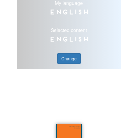
My language
English
Selected content
English
Change