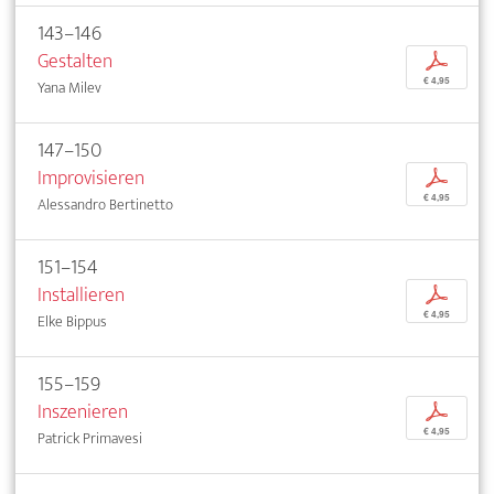
143–146
Gestalten
p
€ 4,95
Yana Milev
147–150
Improvisieren
p
€ 4,95
Alessandro Bertinetto
151–154
Installieren
p
€ 4,95
Elke Bippus
155–159
Inszenieren
p
€ 4,95
Patrick Primavesi