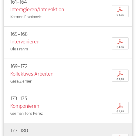
161–164
Interagieren/Inter-aktion
p
€ 4,95
Karmen Franinovic
165–168
Intervenieren
p
€ 4,95
Ole Frahm
169–172
Kollektives Arbeiten
p
€ 4,95
Gesa Ziemer
173–175
Komponieren
p
€ 4,95
Germán Toro Pérez
177–180