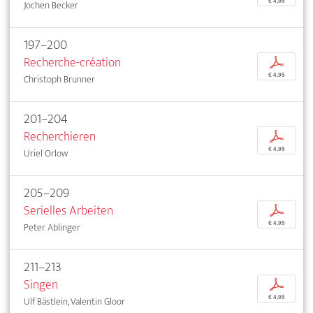
€ 4,95
Jochen Becker
197–200
Recherche-création
p
€ 4,95
Christoph Brunner
201–204
Recherchieren
p
€ 4,95
Uriel Orlow
205–209
Serielles Arbeiten
p
€ 4,95
Peter Ablinger
211–213
Singen
p
€ 4,95
Ulf Bästlein, Valentin Gloor