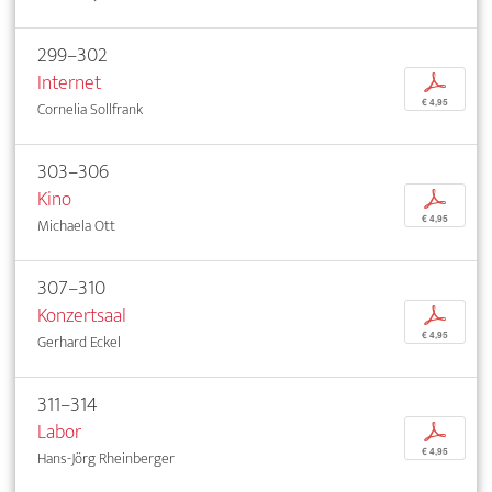
299–302
Internet
p
€ 4,95
Cornelia Sollfrank
303–306
Kino
p
€ 4,95
Michaela Ott
307–310
Konzertsaal
p
€ 4,95
Gerhard Eckel
311–314
Labor
p
€ 4,95
Hans-Jörg Rheinberger