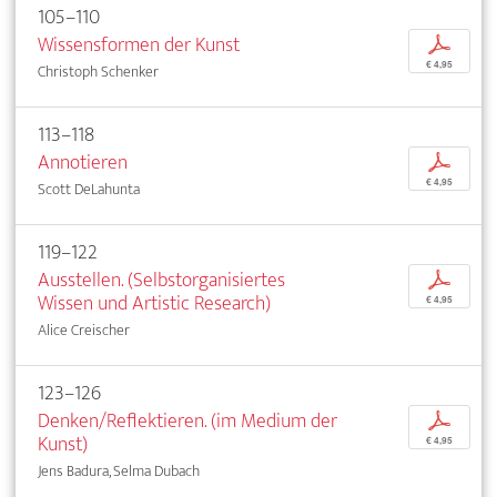
105–110
Wissensformen der Kunst
p
€ 4,95
Christoph Schenker
113–118
Annotieren
p
€ 4,95
Scott DeLahunta
119–122
Ausstellen. (Selbstorganisiertes
p
Wissen und Artistic Research)
€ 4,95
Alice Creischer
123–126
Denken/Reflektieren. (im Medium der
p
Kunst)
€ 4,95
Jens Badura, Selma Dubach