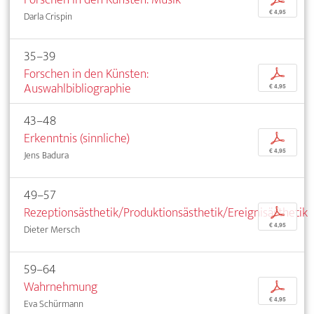
€ 4,95
Darla Crispin
35–39
Forschen in den Künsten:
p
Auswahlbibliographie
€ 4,95
43–48
Erkenntnis (sinnliche)
p
€ 4,95
Jens Badura
49–57
Rezeptionsästhetik/Produktionsästhetik/Ereignisästhetik
p
€ 4,95
Dieter Mersch
59–64
Wahrnehmung
p
€ 4,95
Eva Schürmann