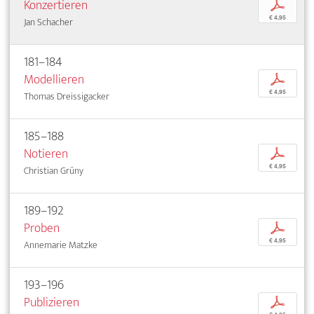
Konzertieren
p
€ 4,95
Jan Schacher
181–184
Modellieren
p
€ 4,95
Thomas Dreissigacker
185–188
Notieren
p
€ 4,95
Christian Grüny
189–192
Proben
p
€ 4,95
Annemarie Matzke
193–196
Publizieren
p