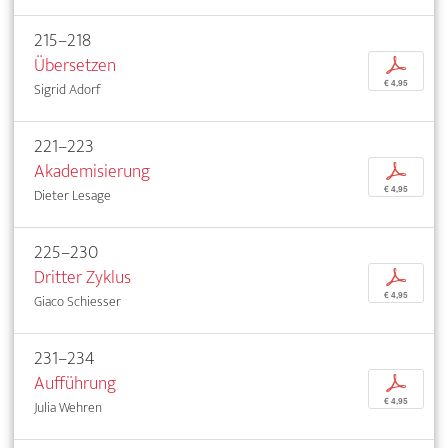
215–218
Übersetzen
p
€ 4,95
Sigrid Adorf
221–223
Akademisierung
p
€ 4,95
Dieter Lesage
225–230
Dritter Zyklus
p
€ 4,95
Giaco Schiesser
231–234
Aufführung
p
€ 4,95
Julia Wehren