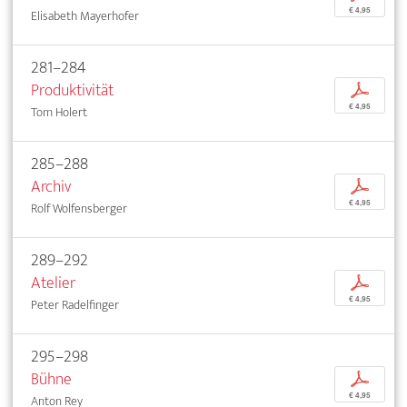
€ 4,95
Elisabeth Mayerhofer
281–284
Produktivität
p
€ 4,95
Tom Holert
285–288
Archiv
p
€ 4,95
Rolf Wolfensberger
289–292
Atelier
p
€ 4,95
Peter Radelfinger
295–298
Bühne
p
€ 4,95
Anton Rey