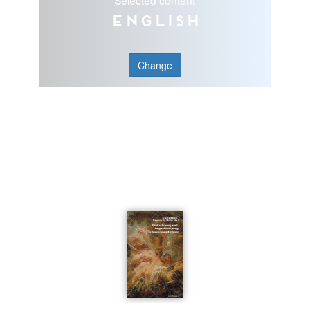
Selected content
English
Change