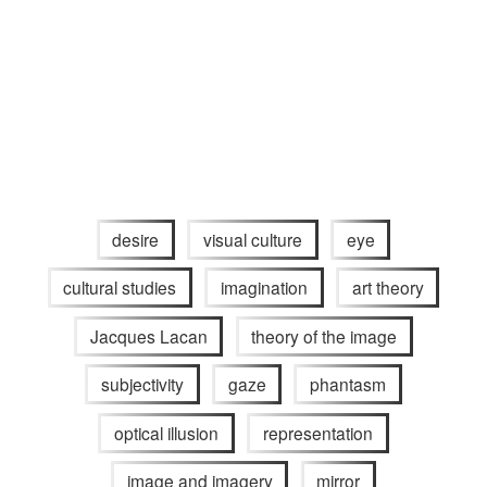
desire
visual culture
eye
cultural studies
imagination
art theory
Jacques Lacan
theory of the image
subjectivity
gaze
phantasm
optical illusion
representation
image and imagery
mirror