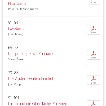
Phantasma
€ 7,95
Rose-Paule Vinciguerra
51–63
Lovebirds
p
€ 9,95
Joseph Vogl
65–78
Das präsubjektive Phänomen
p
€ 9,95
Slavoj Žižek
79–88
Der Andere, wahrscheinlich
p
€ 7,95
Joan Copjec
91–101
Lacan und die Oberfläche. Zu einem
p