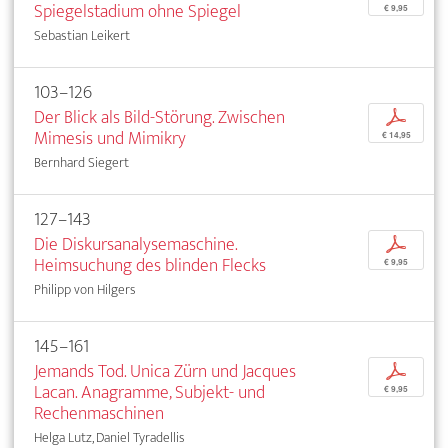
Spiegelstadium ohne Spiegel
€ 9,95
Sebastian Leikert
103–126
Der Blick als Bild-Störung. Zwischen
p
Mimesis und Mimikry
€ 14,95
Bernhard Siegert
127–143
Die Diskursanalysemaschine.
p
Heimsuchung des blinden Flecks
€ 9,95
Philipp von Hilgers
145–161
Jemands Tod. Unica Zürn und Jacques
p
Lacan. Anagramme, Subjekt- und
€ 9,95
Rechenmaschinen
Helga Lutz, Daniel Tyradellis