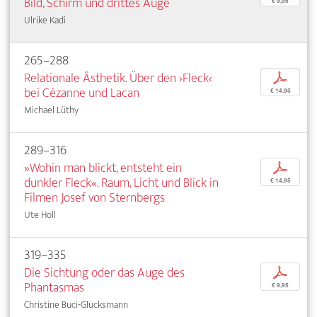
Bild, Schirm und drittes Auge
€ 9,95
Ulrike Kadi
265–288
Relationale Ästhetik. Über den ›Fleck‹
p
bei Cézanne und Lacan
€ 14,95
Michael Lüthy
289–316
»Wohin man blickt, entsteht ein
p
dunkler Fleck«. Raum, Licht und Blick in
€ 14,95
Filmen Josef von Sternbergs
Ute Holl
319–335
Die Sichtung oder das Auge des
p
Phantasmas
€ 9,95
Christine Buci-Glucksmann