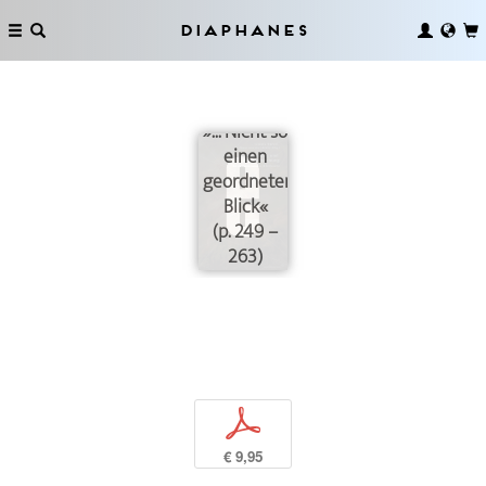
Diaphanes
»... Nicht so
einen
geordneten
Blick«
(p. 249 –
263)
p
€ 9,95