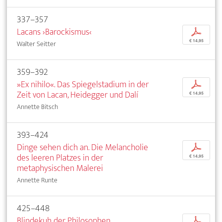
337–357
Lacans ›Barockismus‹
p
€ 14,95
Walter Seitter
359–392
»Ex nihilo«. Das Spiegelstadium in der
p
Zeit von Lacan, Heidegger und Dalí
€ 14,95
Annette Bitsch
393–424
Dinge sehen dich an. Die Melancholie
p
des leeren Platzes in der
€ 14,95
metaphysischen Malerei
Annette Runte
425–448
Blindekuh der Philosophen
p