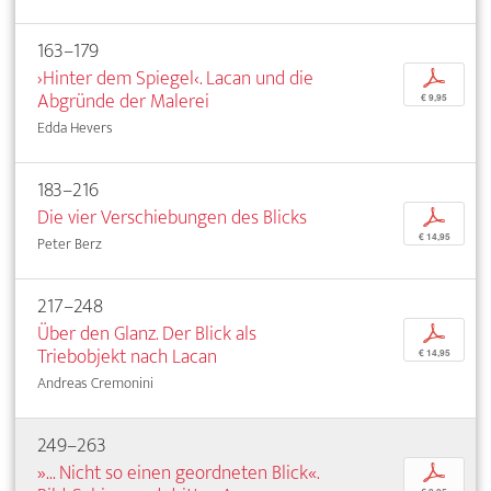
163–179
›Hinter dem Spiegel‹. Lacan und die
p
Abgründe der Malerei
€ 9,95
Edda Hevers
183–216
Die vier Verschiebungen des Blicks
p
€ 14,95
Peter Berz
217–248
Über den Glanz. Der Blick als
p
Triebobjekt nach Lacan
€ 14,95
Andreas Cremonini
249–263
»... Nicht so einen geordneten Blick«.
p