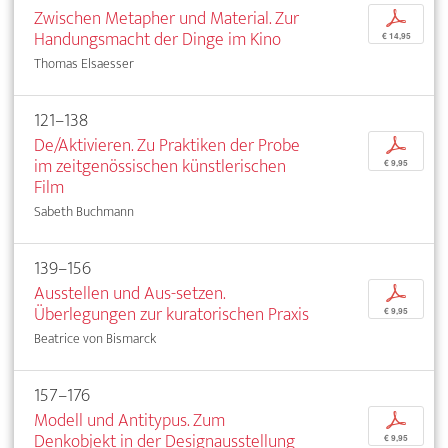
Zwischen Metapher und Material. Zur
p
Handungsmacht der Dinge im Kino
€ 14,95
Thomas Elsaesser
121–138
De/Aktivieren. Zu Praktiken der Probe
p
im zeitgenössischen künstlerischen
€ 9,95
Film
Sabeth Buchmann
139–156
Ausstellen und Aus-setzen.
p
Überlegungen zur kuratorischen Praxis
€ 9,95
Beatrice von Bismarck
157–176
Modell und Antitypus. Zum
p
Denkobjekt in der Designausstellung
€ 9,95