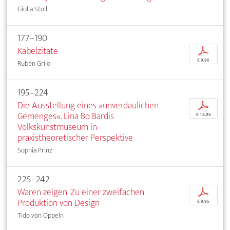
Giulia Stoll
177–190
Kabelzitate
p
€ 9,95
Rubén Grilo
195–224
Die Ausstellung eines »unverdaulichen
p
Gemenges«. Lina Bo Bardis
€ 14,95
Volkskunstmuseum in
praxistheoretischer Perspektive
Sophia Prinz
225–242
Waren zeigen. Zu einer zweifachen
p
Produktion von Design
€ 9,95
Tido von Oppeln