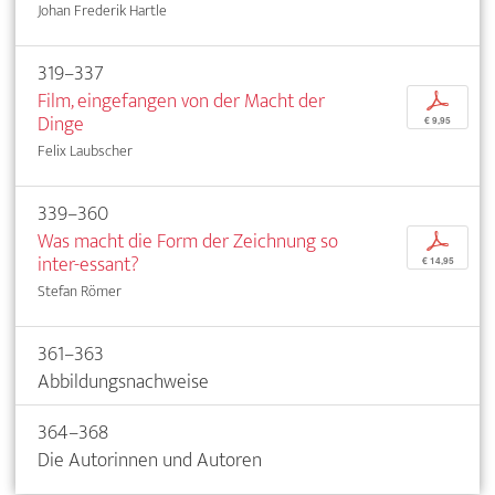
Johan Frederik Hartle
319–337
Film, eingefangen von der Macht der
p
Dinge
€ 9,95
Felix Laubscher
339–360
Was macht die Form der Zeichnung so
p
inter-essant?
€ 14,95
Stefan Römer
361–363
Abbildungsnachweise
364–368
Die Autorinnen und Autoren