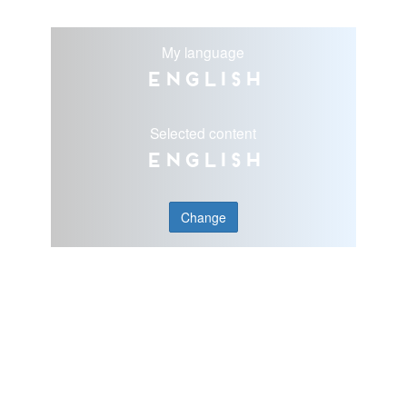
My language
English
Selected content
English
Change