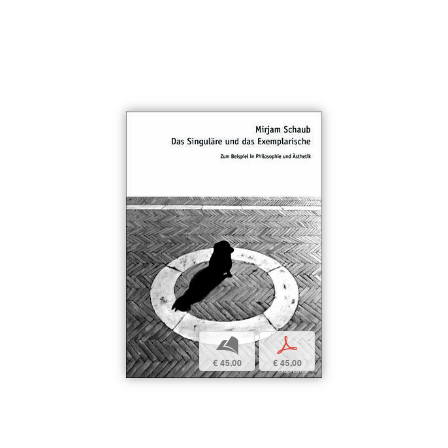
b
p
€ 45,00
€ 45,00