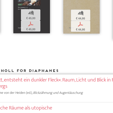
b
b
€ 45,00
€ 44,95
p
p
€ 45,00
€ 44,95
 Holl for DIAPHANES
, entsteht ein dunkler Fleck«. Raum, Licht und Blick in
ergs
nne von der Heiden (ed.),
Blickzähmung und Augentäuschung
che Räume als utopische