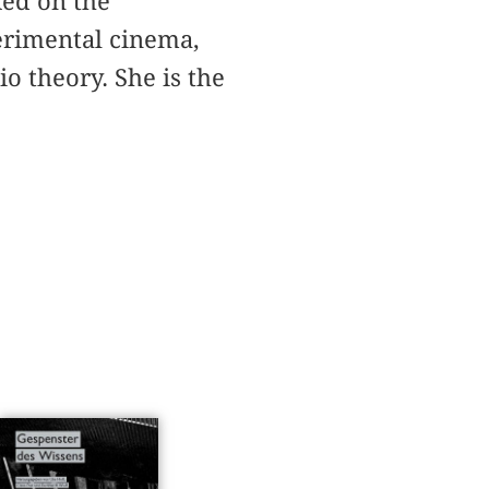
ked on the
erimental cinema,
io theory. She is the