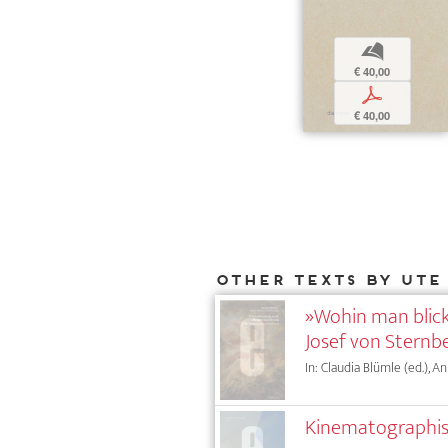
b
€ 40,00
p
€ 40,00
Other texts by Ute
»Wohin man blickt
Josef von Sternb
In: Claudia Blümle (ed.), A
Kinematographis