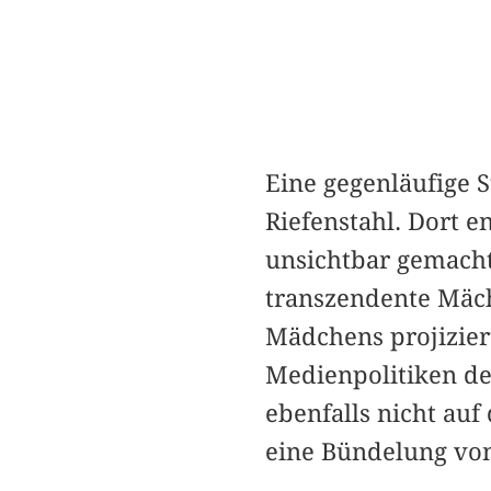
Eine gegenläufige S
Riefenstahl. Dort e
unsichtbar gemacht
transzendente Mäch
Mädchens projiziert
Medienpolitiken des
ebenfalls nicht au
eine Bündelung von