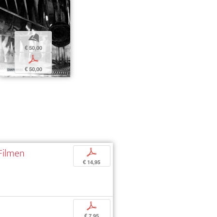
b
€ 50,00
p
€ 50,00
 Filmen
p
€ 14,95
p
€ 7,95