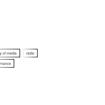
ry of media
radio
rnance