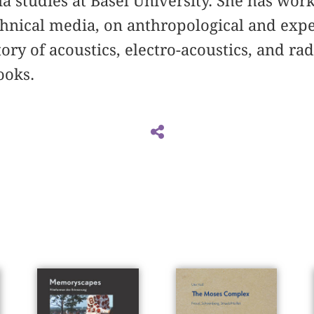
ia studies at Basel University. She has wor
chnical media, on anthropological and exp
ry of acoustics, electro-acoustics, and rad
ooks.