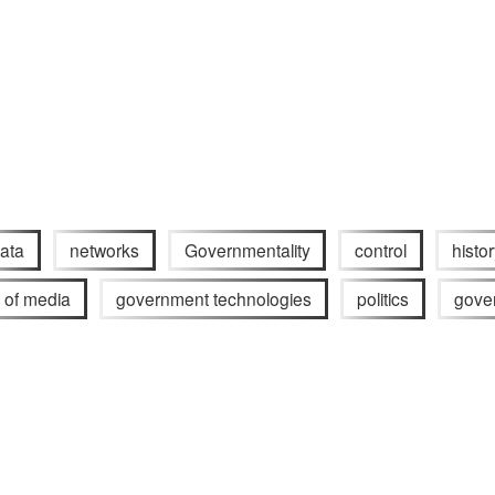
ata
networks
Governmentality
control
histo
s of media
government technologies
politics
gove