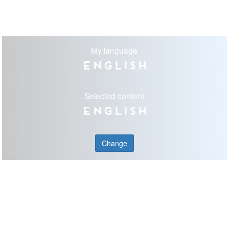
My language
English
Selected content
English
Change