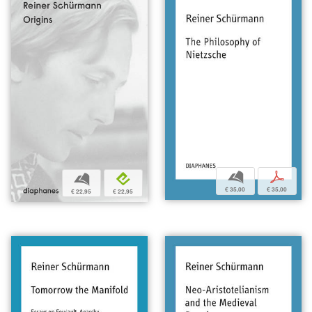
b
p
b
e
€ 35,00
€ 35,00
€ 22,95
€ 22,95