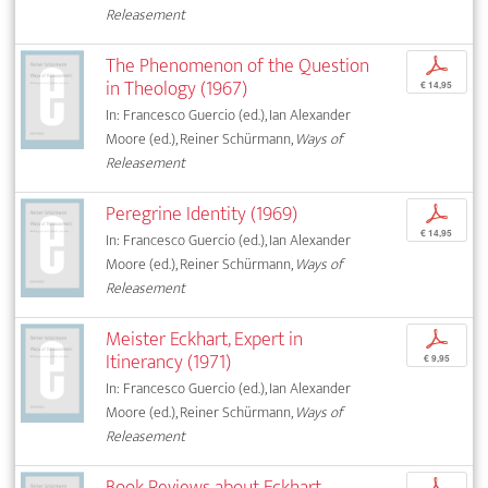
Releasement
The Phenomenon of the Question
p
in Theology (1967)
€ 14,95
In: Francesco Guercio (ed.), Ian Alexander
Moore (ed.), Reiner Schürmann,
Ways of
Releasement
Peregrine Identity (1969)
p
€ 14,95
In: Francesco Guercio (ed.), Ian Alexander
Moore (ed.), Reiner Schürmann,
Ways of
Releasement
Meister Eckhart, Expert in
p
Itinerancy (1971)
€ 9,95
In: Francesco Guercio (ed.), Ian Alexander
Moore (ed.), Reiner Schürmann,
Ways of
Releasement
Book Reviews about Eckhart
p