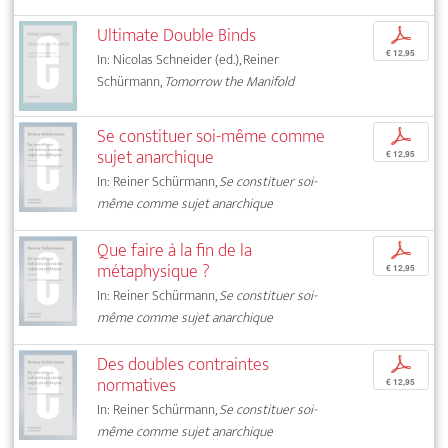
Ultimate Double Binds
p
€ 12,95
In: Nicolas Schneider (ed.), Reiner
Schürmann,
Tomorrow the Manifold
Se constituer soi-même comme
p
sujet anarchique
€ 12,95
In: Reiner Schürmann,
Se constituer soi-
même comme sujet anarchique
Que faire à la fin de la
p
métaphysique ?
€ 12,95
In: Reiner Schürmann,
Se constituer soi-
même comme sujet anarchique
Des doubles contraintes
p
normatives
€ 12,95
In: Reiner Schürmann,
Se constituer soi-
même comme sujet anarchique