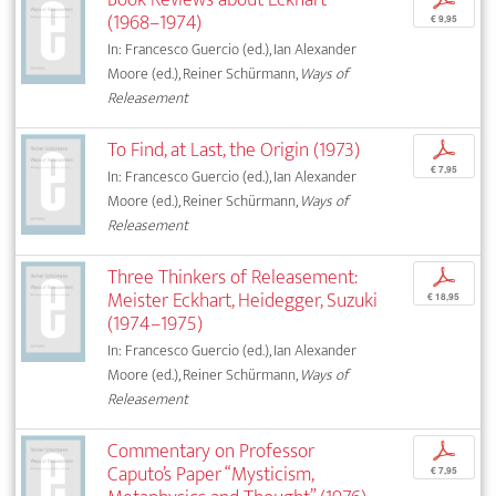
(1968–1974)
€ 9,95
In: Francesco Guercio (ed.), Ian Alexander
Moore (ed.), Reiner Schürmann,
Ways of
Releasement
To Find, at Last, the Origin (1973)
p
€ 7,95
In: Francesco Guercio (ed.), Ian Alexander
Moore (ed.), Reiner Schürmann,
Ways of
Releasement
Three Thinkers of Releasement:
p
Meister Eckhart, Heidegger, Suzuki
€ 18,95
(1974–1975)
In: Francesco Guercio (ed.), Ian Alexander
Moore (ed.), Reiner Schürmann,
Ways of
Releasement
Commentary on Professor
p
Caputo’s Paper “Mysticism,
€ 7,95