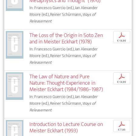
Metaphysics and Thought” (1976)
In: Francesco Guercio (ed.), Ian Alexander
Moore (ed.), Reiner Schürmann,
Ways of
Releasement
The Loss of the Origin in Soto Zen
p
and in Meister Eckhart (1978)
€ 14,95
In: Francesco Guercio (ed.), Ian Alexander
Moore (ed.), Reiner Schürmann,
Ways of
Releasement
The Law of Nature and Pure
p
Nature: Thought-Experience in
€ 14,95
Meister Eckhart (1984/1986–1987)
In: Francesco Guercio (ed.), Ian Alexander
Moore (ed.), Reiner Schürmann,
Ways of
Releasement
Introduction to Lecture Course on
p
Meister Eckhart (1993)
€ 7,95