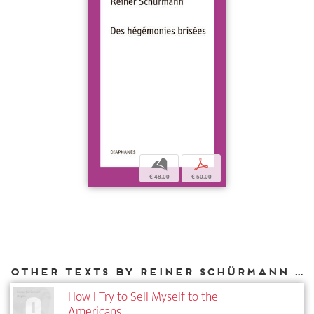
b
p
€ 48,00
€ 50,00
Other texts by Reiner Schürmann for DIAPHANES
How I Try to Sell Myself to the
Americans