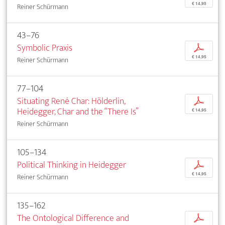
€ 14,95
Reiner Schürmann
43–76
Symbolic Praxis
p
€ 14,95
Reiner Schürmann
77–104
Situating René Char: Hölderlin,
p
Heidegger, Char and the “There Is”
€ 14,95
Reiner Schürmann
105–134
Political Thinking in Heidegger
p
€ 14,95
Reiner Schürmann
135–162
The Ontological Difference and
p