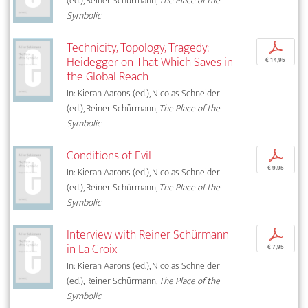
(ed.), Reiner Schürmann,
The Place of the
Symbolic
Technicity, Topology, Tragedy:
p
Heidegger on That Which Saves in
€ 14,95
the Global Reach
In: Kieran Aarons (ed.), Nicolas Schneider
(ed.), Reiner Schürmann,
The Place of the
Symbolic
Conditions of Evil
p
€ 9,95
In: Kieran Aarons (ed.), Nicolas Schneider
(ed.), Reiner Schürmann,
The Place of the
Symbolic
Interview with Reiner Schürmann
p
in La Croix
€ 7,95
In: Kieran Aarons (ed.), Nicolas Schneider
(ed.), Reiner Schürmann,
The Place of the
Symbolic