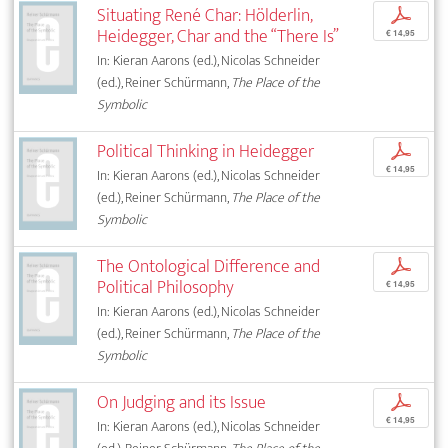
Situating René Char: Hölderlin,
p
Heidegger, Char and the “There Is”
€ 14,95
In: Kieran Aarons (ed.), Nicolas Schneider
(ed.), Reiner Schürmann,
The Place of the
Symbolic
Political Thinking in Heidegger
p
€ 14,95
In: Kieran Aarons (ed.), Nicolas Schneider
(ed.), Reiner Schürmann,
The Place of the
Symbolic
The Ontological Difference and
p
Political Philosophy
€ 14,95
In: Kieran Aarons (ed.), Nicolas Schneider
(ed.), Reiner Schürmann,
The Place of the
Symbolic
On Judging and its Issue
p
€ 14,95
In: Kieran Aarons (ed.), Nicolas Schneider