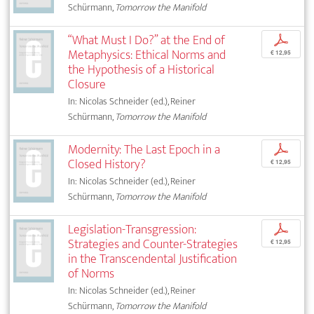
Schürmann,
Tomorrow the Manifold
“What Must I Do?” at the End of
p
Metaphysics: Ethical Norms and
€ 12,95
the Hypothesis of a Historical
Closure
In: Nicolas Schneider (ed.), Reiner
Schürmann,
Tomorrow the Manifold
Modernity: The Last Epoch in a
p
Closed History?
€ 12,95
In: Nicolas Schneider (ed.), Reiner
Schürmann,
Tomorrow the Manifold
Legislation-Transgression:
p
Strategies and Counter-Strategies
€ 12,95
in the Transcendental Justification
of Norms
In: Nicolas Schneider (ed.), Reiner
Schürmann,
Tomorrow the Manifold