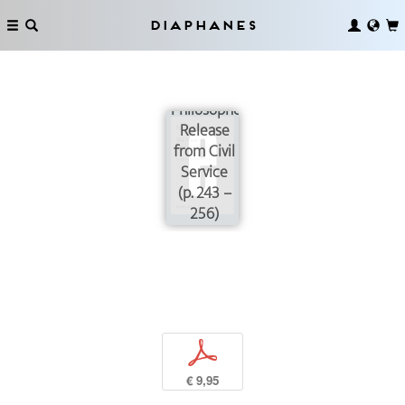
Diaphanes
On the
Philosophers’
Release
from Civil
Service
(p. 243 –
256)
p
€ 9,95