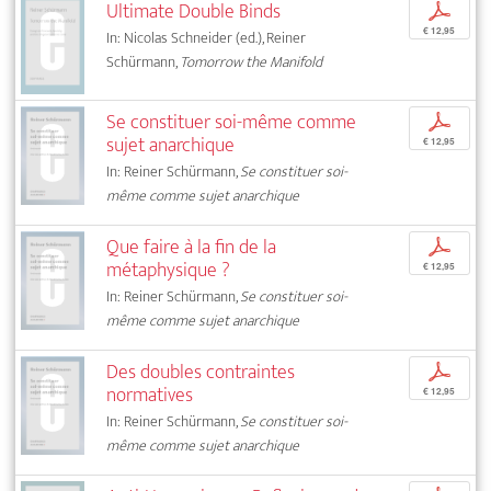
Ultimate Double Binds
p
€ 12,95
In: Nicolas Schneider (ed.), Reiner
Schürmann,
Tomorrow the Manifold
Se constituer soi-même comme
p
sujet anarchique
€ 12,95
In: Reiner Schürmann,
Se constituer soi-
même comme sujet anarchique
Que faire à la fin de la
p
métaphysique ?
€ 12,95
In: Reiner Schürmann,
Se constituer soi-
même comme sujet anarchique
Des doubles contraintes
p
normatives
€ 12,95
In: Reiner Schürmann,
Se constituer soi-
même comme sujet anarchique