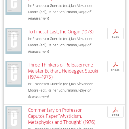
In: Francesco Guercio (ed.), Ian Alexander
Moore (ed.), Reiner Schürmann,
Ways of
Releasement
To Find, at Last, the Origin (1973)
p
€ 7,95
In: Francesco Guercio (ed.), Ian Alexander
Moore (ed.), Reiner Schürmann,
Ways of
Releasement
Three Thinkers of Releasement:
p
Meister Eckhart, Heidegger, Suzuki
€ 18,95
(1974–1975)
In: Francesco Guercio (ed.), Ian Alexander
Moore (ed.), Reiner Schürmann,
Ways of
Releasement
Commentary on Professor
p
Caputo’s Paper “Mysticism,
€ 7,95
Metaphysics and Thought” (1976)