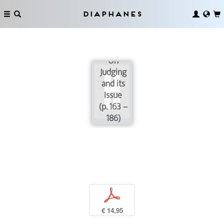
Diaphanes
On
Judging
and its
Issue
(p. 163 –
186)
p
€ 14,95