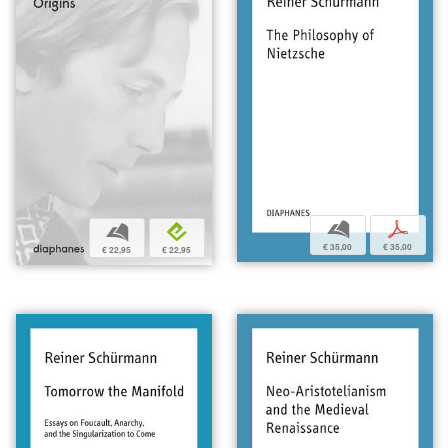
b
p
b
e
€ 35,00
€ 35,00
€ 22,95
€ 22,95