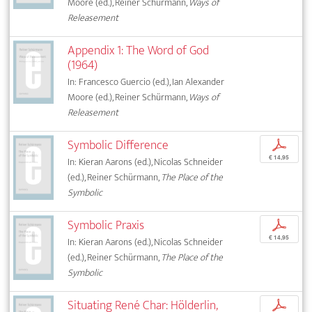
Moore (ed.), Reiner Schürmann,
Ways of
Releasement
Appendix 1: The Word of God
(1964)
In: Francesco Guercio (ed.), Ian Alexander
Moore (ed.), Reiner Schürmann,
Ways of
Releasement
Symbolic Difference
p
€ 14,95
In: Kieran Aarons (ed.), Nicolas Schneider
(ed.), Reiner Schürmann,
The Place of the
Symbolic
Symbolic Praxis
p
€ 14,95
In: Kieran Aarons (ed.), Nicolas Schneider
(ed.), Reiner Schürmann,
The Place of the
Symbolic
Situating René Char: Hölderlin,
p