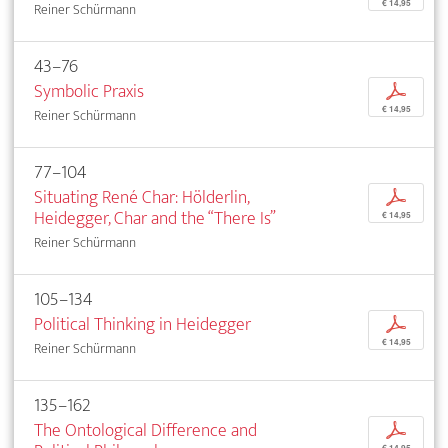
€ 14,95
Reiner Schürmann
43–76
Symbolic Praxis
p
€ 14,95
Reiner Schürmann
77–104
Situating René Char: Hölderlin,
p
Heidegger, Char and the “There Is”
€ 14,95
Reiner Schürmann
105–134
Political Thinking in Heidegger
p
€ 14,95
Reiner Schürmann
135–162
The Ontological Difference and
p