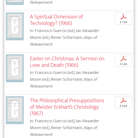
Releasement
A Spiritual Dimension of
p
Technology? (1966)
€ 7,95
In: Francesco Guercio (ed.), Ian Alexander
Moore (ed.), Reiner Schürmann,
Ways of
Releasement
Easter on Christmas: A Sermon on
p
Love and Death (1966)
€ 5,95
In: Francesco Guercio (ed.), Ian Alexander
Moore (ed.), Reiner Schürmann,
Ways of
Releasement
The Philosophical Presuppositions
p
of Meister Eckhart’s Christology
€ 9,95
(1967)
In: Francesco Guercio (ed.), Ian Alexander
Moore (ed.), Reiner Schürmann,
Ways of
Releasement