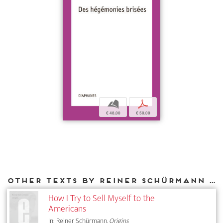
b
p
€ 48,00
€ 50,00
Other texts by Reiner Schürmann for DIAPHANES
How I Try to Sell Myself to the
Americans
In: Reiner Schürmann,
Origins