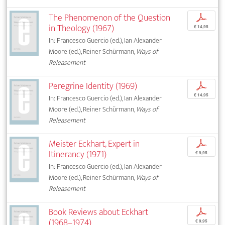
The Phenomenon of the Question
p
in Theology (1967)
€ 14,95
In: Francesco Guercio (ed.), Ian Alexander
Moore (ed.), Reiner Schürmann,
Ways of
Releasement
Peregrine Identity (1969)
p
€ 14,95
In: Francesco Guercio (ed.), Ian Alexander
Moore (ed.), Reiner Schürmann,
Ways of
Releasement
Meister Eckhart, Expert in
p
Itinerancy (1971)
€ 9,95
In: Francesco Guercio (ed.), Ian Alexander
Moore (ed.), Reiner Schürmann,
Ways of
Releasement
Book Reviews about Eckhart
p
(1968–1974)
€ 9,95