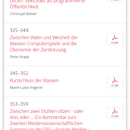
Lecks?. WikiLeaks als programmierte
Öffentlichkeit
Christoph Bieber
325–344
Zwischen Wahn und Weisheit der
p
Massen. Computerspiele und die
€ 9,95
Ökonomie der Zerstreuung
Peter Krapp
345–352
Kurzschluss der Massen
p
€ 7,95
Marie-Luise Angerer
353–359
Zwischen zwei Stühlen sitzen - oder
p
drei, oder .... Ein Kommentar zum
€ 7,95
Zweiten Medienwissenschaftlichen
Symposium der DFG, »Soziale Medien -