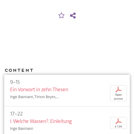
Content
9–15
Ein Vorwort in zehn Thesen
p
Open
Inge Baxmann, Timon Beyes, ...
access
17–22
I. Welche Massen?. Einleitung
p
€ 7,95
Inge Baxmann