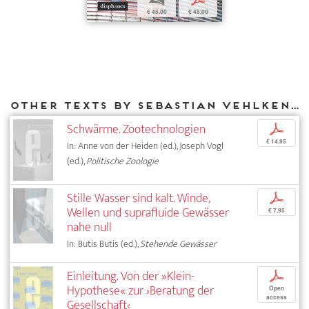
€ 45,00
€ 45,00
Other texts by Sebastian Vehlken for DIAPHANES
Schwärme. Zootechnologien
p
€ 14,95
In: Anne von der Heiden (ed.), Joseph Vogl
(ed.),
Politische Zoologie
Stille Wasser sind kalt. Winde,
p
Wellen und suprafluide Gewässer
€ 7,95
nahe null
In: Butis Butis (ed.),
Stehende Gewässer
Einleitung. Von der »Klein-
p
Hypothese« zur ›Beratung der
Open
access
Gesellschaft‹