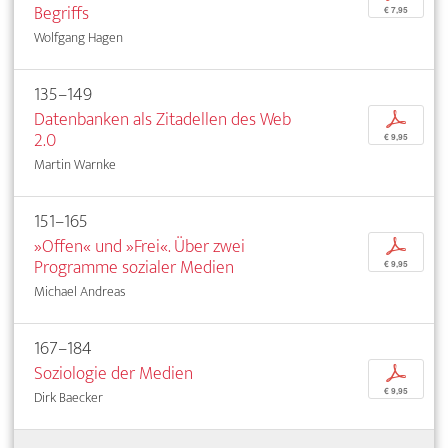
Begriffs
€ 7,95
Wolfgang Hagen
135–149
Datenbanken als Zitadellen des Web
p
2.0
€ 9,95
Martin Warnke
151–165
»Offen« und »Frei«. Über zwei
p
Programme sozialer Medien
€ 9,95
Michael Andreas
167–184
Soziologie der Medien
p
€ 9,95
Dirk Baecker