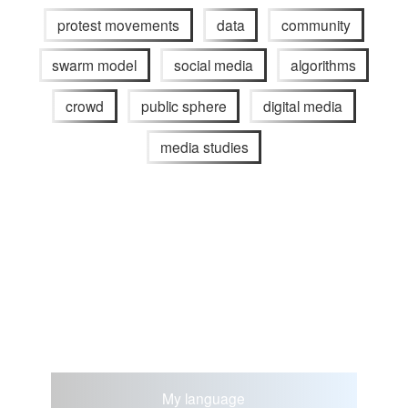
protest movements
data
community
swarm model
social media
algorithms
crowd
public sphere
digital media
media studies
My language