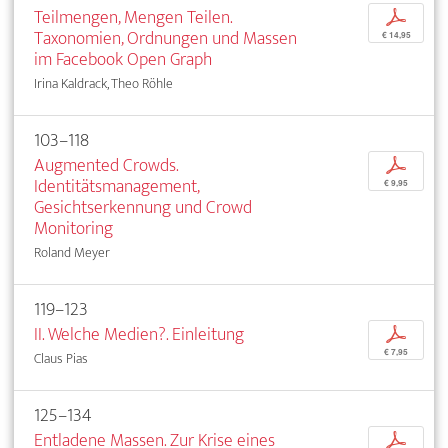
Teilmengen, Mengen Teilen.
p
Taxonomien, Ordnungen und Massen
€ 14,95
im Facebook Open Graph
Irina Kaldrack, Theo Röhle
103–118
Augmented Crowds.
p
Identitätsmanagement,
€ 9,95
Gesichtserkennung und Crowd
Monitoring
Roland Meyer
119–123
II. Welche Medien?. Einleitung
p
€ 7,95
Claus Pias
125–134
Entladene Massen. Zur Krise eines
p