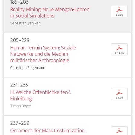
185–203
Reality Mining. Neue Mengen-Lehren
p
in Social Simulations
€ 9,95
Sebastian Vehlken
205–229
Human Terrain System: Soziale
p
Netzwerke und die Medien
€ 14,95
militärischer Anthropologie
Christoph Engemann
231–235
III. Welche Öffentlichkeiten?.
p
Einleitung
€ 7,95
Timon Beyes
237–259
Ornament der Mass Costumization.
p