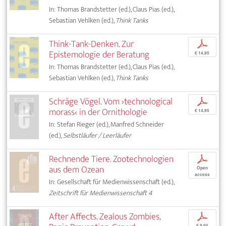
In: Thomas Brandstetter (ed.), Claus Pias (ed.),
Sebastian Vehlken (ed.),
Think Tanks
Think-Tank-Denken. Zur
p
Epistemologie der Beratung
€ 14,95
In: Thomas Brandstetter (ed.), Claus Pias (ed.),
Sebastian Vehlken (ed.),
Think Tanks
Schräge Vögel. Vom ›technological
p
morass‹ in der Ornithologie
€ 14,95
In: Stefan Rieger (ed.), Manfred Schneider
(ed.),
Selbstläufer / Leerläufer
Rechnende Tiere. Zootechnologien
p
aus dem Ozean
Open
access
In: Gesellschaft für Medienwissenschaft (ed.),
Zeitschrift für Medienwissenschaft 4
After Affects. Zealous Zombies,
p
€ 9,95