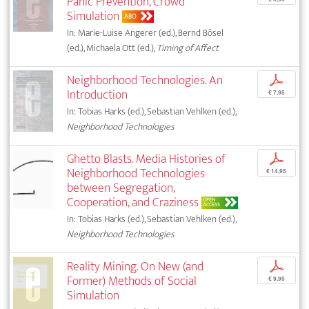
Panic Prevention, Crowd
Simulation
ABO
In: Marie-Luise Angerer (ed.), Bernd Bösel
(ed.), Michaela Ott (ed.),
Timing of Affect
Neighborhood Technologies. An
p
Introduction
€ 7,95
In: Tobias Harks (ed.), Sebastian Vehlken (ed.),
Neighborhood Technologies
Ghetto Blasts. Media Histories of
p
Neighborhood Technologies
€ 14,95
between Segregation,
Cooperation, and Craziness
OPEN
ACCESS
In: Tobias Harks (ed.), Sebastian Vehlken (ed.),
Neighborhood Technologies
Reality Mining. On New (and
p
Former) Methods of Social
€ 9,95
Simulation