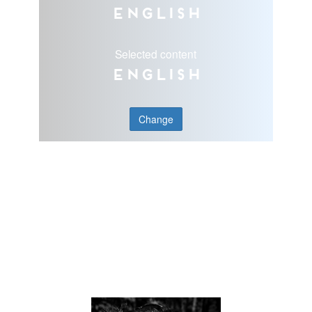
English
Selected content
English
Change