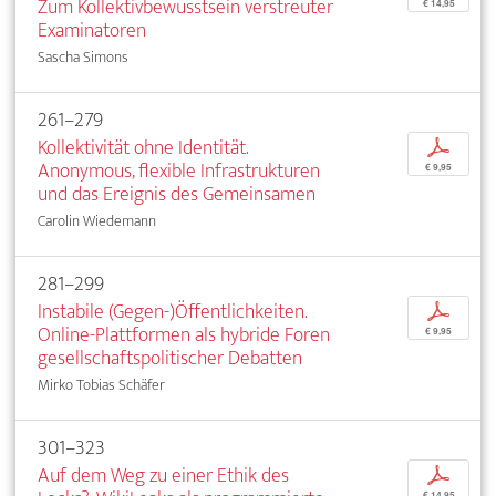
Zum Kollektivbewusstsein verstreuter
€ 14,95
Examinatoren
Sascha Simons
261–279
Kollektivität ohne Identität.
p
Anonymous, flexible Infrastrukturen
€ 9,95
und das Ereignis des Gemeinsamen
Carolin Wiedemann
281–299
Instabile (Gegen-)Öffentlichkeiten.
p
Online-Plattformen als hybride Foren
€ 9,95
gesellschaftspolitischer Debatten
Mirko Tobias Schäfer
301–323
Auf dem Weg zu einer Ethik des
p
€ 14,95