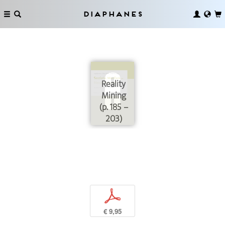
Diaphanes
Reality
Mining
(p. 185 –
203)
p
€ 9,95