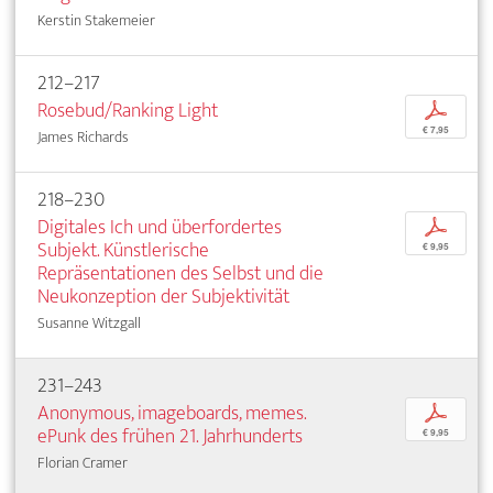
Kerstin Stakemeier
212–217
Rosebud/Ranking Light
p
€ 7,95
James Richards
218–230
Digitales Ich und überfordertes
p
Subjekt. Künstlerische
€ 9,95
Repräsentationen des Selbst und die
Neukonzeption der Subjektivität
Susanne Witzgall
231–243
Anonymous, imageboards, memes.
p
ePunk des frühen 21. Jahrhunderts
€ 9,95
Florian Cramer