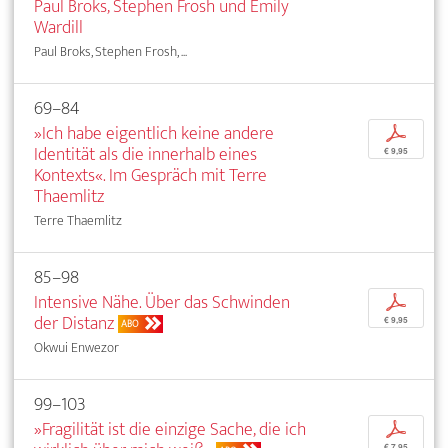
Paul Broks, Stephen Frosh und Emily
Wardill
Paul Broks, Stephen Frosh, ...
69–84
»Ich habe eigentlich keine andere
p
Identität als die innerhalb eines
€ 9,95
Kontexts«. Im Gespräch mit Terre
Thaemlitz
Terre Thaemlitz
85–98
Intensive Nähe. Über das Schwinden
p
der Distanz
€ 9,95
ABO
Okwui Enwezor
99–103
»Fragilität ist die einzige Sache, die ich
p
€ 7,95