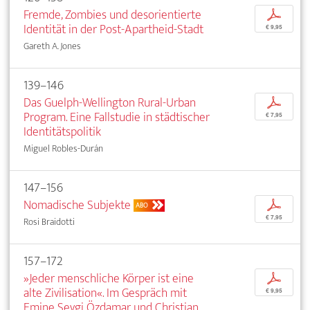
Fremde, Zombies und desorientierte
p
Identität in der Post-Apartheid-Stadt
€ 9,95
Gareth A. Jones
139–146
Das Guelph-Wellington Rural-Urban
p
Program. Eine Fallstudie in städtischer
€ 7,95
Identitätspolitik
Miguel Robles-Durán
147–156
Nomadische Subjekte
p
ABO
€ 7,95
Rosi Braidotti
157–172
»Jeder menschliche Körper ist eine
p
alte Zivilisation«. Im Gespräch mit
€ 9,95
Emine Sevgi Özdamar und Christian