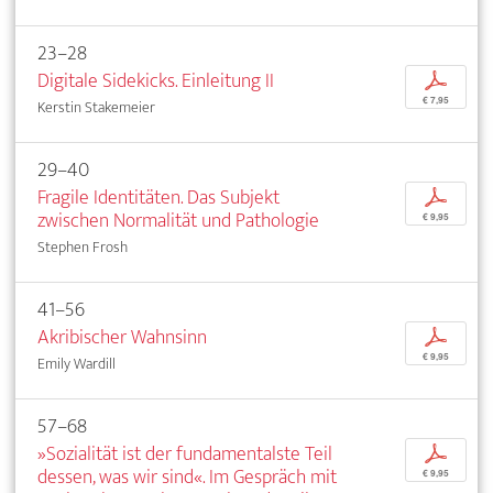
23–28
Digitale Sidekicks. Einleitung II
p
€ 7,95
Kerstin Stakemeier
29–40
Fragile Identitäten. Das Subjekt
p
zwischen Normalität und Pathologie
€ 9,95
Stephen Frosh
41–56
Akribischer Wahnsinn
p
€ 9,95
Emily Wardill
57–68
»Sozialität ist der fundamentalste Teil
p
dessen, was wir sind«. Im Gespräch mit
€ 9,95