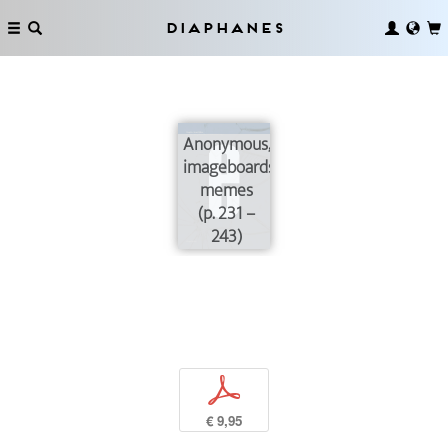
Diaphanes
Anonymous,
imageboards,
memes
(p. 231 –
243)
p
€ 9,95