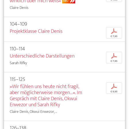
wirklich über mich weiß«
ABO
Claire Denis
104–109
Projektklasse Claire Denis
p
€ 7,95
110–114
Unterschiedliche Darstellungen
p
€ 7,95
Sarah Rifky
115–125
»Wir fühlen uns heute nicht fragil,
p
aber möglicherweise morgen…«. Im
€ 9,95
Gespräch mit Claire Denis, Okwui
Enwezor und Sarah Rifky
Claire Denis, Okwui Enwezor, ...
126–138