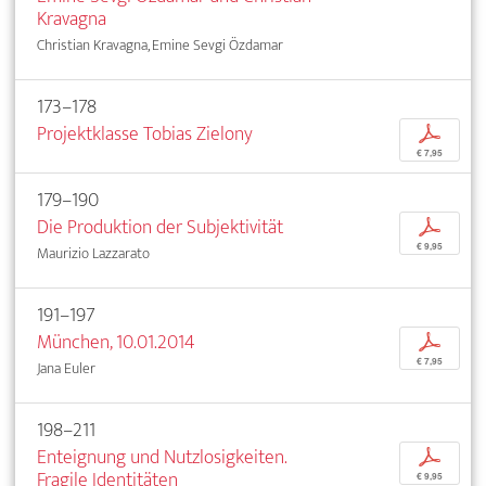
Kravagna
Christian Kravagna, Emine Sevgi Özdamar
173–178
Projektklasse Tobias Zielony
p
€ 7,95
179–190
Die Produktion der Subjektivität
p
€ 9,95
Maurizio Lazzarato
191–197
München, 10.01.2014
p
€ 7,95
Jana Euler
198–211
Enteignung und Nutzlosigkeiten.
p
Fragile Identitäten
€ 9,95