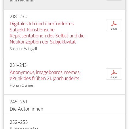
James Richards
218–230
Digitales Ich und überfordertes
p
Subjekt. Künstlerische
€ 9,95
Repräsentationen des Selbst und die
Neukonzeption der Subjektivität
Susanne Witzgall
231–243
Anonymous, imageboards, memes.
p
ePunk des frühen 21. Jahrhunderts
€ 9,95
Florian Cramer
245–251
Die Autor_innen
252–253