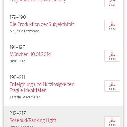
€ 7,95
179–190
Die Produktion der Subjektivität
p
€ 9,95
Maurizio Lazzarato
191–197
München, 10.01.2014
p
€ 7,95
Jana Euler
198–211
Enteignung und Nutzlosigkeiten.
p
Fragile Identitäten
€ 9,95
Kerstin Stakemeier
212–217
Rosebud/Ranking Light
p
€ 7,95