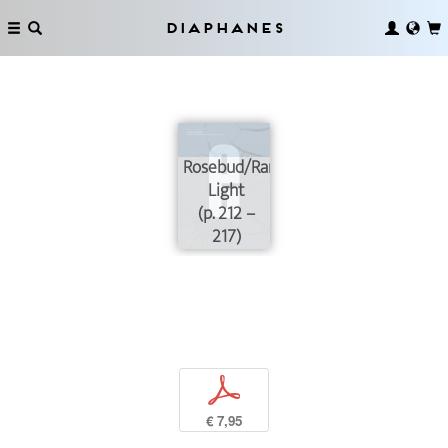
Diaphanes
Rosebud/Ranking
Light
(p. 212 –
217)
p
€ 7,95