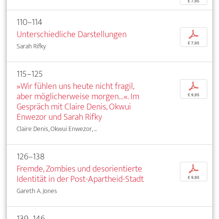
€ 7,95
110–114
Unterschiedliche Darstellungen
p
€ 7,95
Sarah Rifky
115–125
»Wir fühlen uns heute nicht fragil,
p
aber möglicherweise morgen…«. Im
€ 9,95
Gespräch mit Claire Denis, Okwui
Enwezor und Sarah Rifky
Claire Denis, Okwui Enwezor, ...
126–138
Fremde, Zombies und desorientierte
p
Identität in der Post-Apartheid-Stadt
€ 9,95
Gareth A. Jones
139–146