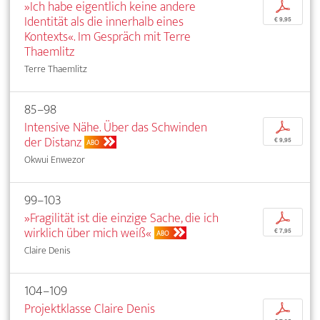
»Ich habe eigentlich keine andere
p
Identität als die innerhalb eines
€ 9,95
Kontexts«. Im Gespräch mit Terre
Thaemlitz
Terre Thaemlitz
85–98
Intensive Nähe. Über das Schwinden
p
der Distanz
€ 9,95
ABO
Okwui Enwezor
99–103
»Fragilität ist die einzige Sache, die ich
p
wirklich über mich weiß«
€ 7,95
ABO
Claire Denis
104–109
Projektklasse Claire Denis
p