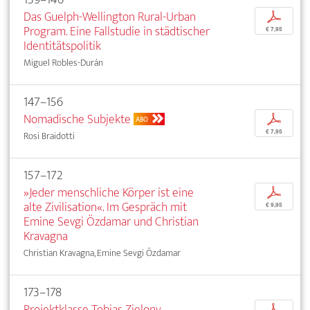
Das Guelph-Wellington Rural-Urban
p
Program. Eine Fallstudie in städtischer
€ 7,95
Identitätspolitik
Miguel Robles-Durán
147–156
Nomadische Subjekte
p
ABO
€ 7,95
Rosi Braidotti
157–172
»Jeder menschliche Körper ist eine
p
alte Zivilisation«. Im Gespräch mit
€ 9,95
Emine Sevgi Özdamar und Christian
Kravagna
Christian Kravagna, Emine Sevgi Özdamar
173–178
Projektklasse Tobias Zielony
p