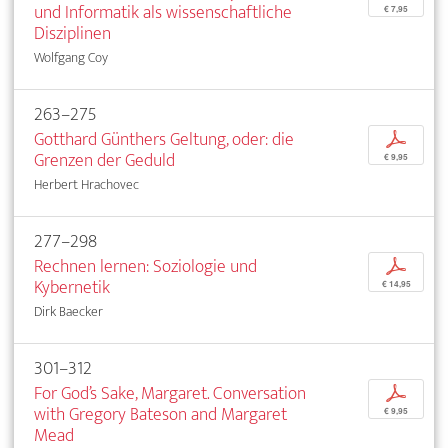
und Informatik als wissenschaftliche
€ 7,95
Disziplinen
Wolfgang Coy
263–275
Gotthard Günthers Geltung, oder: die
p
Grenzen der Geduld
€ 9,95
Herbert Hrachovec
277–298
Rechnen lernen: Soziologie und
p
Kybernetik
€ 14,95
Dirk Baecker
301–312
For God’s Sake, Margaret. Conversation
p
with Gregory Bateson and Margaret
€ 9,95
Mead