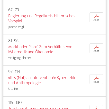
67–79
Regierung und Regelkreis. Historisches
p
Vorspiel
€ 9,95
Joseph Vogl
81–96
Markt oder Plan?. Zum Verhältnis von
p
Kybernetik und Ökonomie
€ 9,95
Wolfgang Pircher
97–114
»It’ s (Not) an Intervention!« Kybernetik
p
und Anthropologie
€ 9,95
Ute Holl
115–130
To whom it may concern messages
p