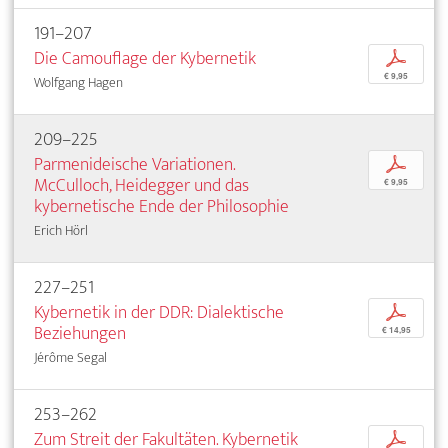
191–207
Die Camouflage der Kybernetik
p
€ 9,95
Wolfgang Hagen
209–225
Parmenideische Variationen.
p
McCulloch, Heidegger und das
€ 9,95
kybernetische Ende der Philosophie
Erich Hörl
227–251
Kybernetik in der DDR: Dialektische
p
Beziehungen
€ 14,95
Jérôme Segal
253–262
Zum Streit der Fakultäten. Kybernetik
p