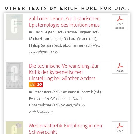
Other texts by Erich Hörl for DIAPHANES
Zahl oder Leben. Zur historischen
p
Epistemologie des Intuitionismus
Open
access
In: David Gugerli (ed.), Michael Hagner (ed.),
Michael Hampe (ed.), Barbara Orland (ed.),
Philipp Sarasin (ed.), Jakob Tanner (ed.),
Nach
Feierabend 2005
Die technische Verwandlung. Zur
p
Kritik der kybernetischen
€ 9,95
Einstellung bei Günther Anders
ABO
In: Peter Berz (ed.), Marianne Kubaczek (ed.),
Eva Laquièze-Waniek (ed.), David
Unterholzner (ed.),
Spielregeln. 25
Aufstellungen
Medienästhetik. Einführung in den
p
Schwerpunkt
Open