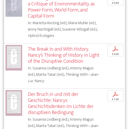
a Critique of Environmentality as
€ 9,95
Power-Form, World-Form, and
Capital-Form
In: Marietta Kesting (ed.), Maria Muhle (ed.),
Jenny Nachtigall (ed.), Susanne Witzgall (ed.),
Hybrid Ecologies
The Break In and With History.
p
Nancy’s Thinking of History in Light
€ 9,95
of the Disruptive Condition
In: Susanna Lindberg (ed.), Artemy Magun
(ed.), Marita Tatari (ed.),
Thinking With—Jean-
Luc Nancy
Der Bruch in und mit der
p
Geschichte: Nancys
€ 7,95
Geschichtsdenken im Lichte der
disruptiven Bedingung
In: Susanna Lindberg (ed.), Artemy Magun
(ed.), Marita Tatari (ed.),
Thinking With—Jean-