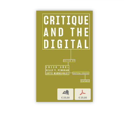
b
p
€ 25,00
€ 25,00