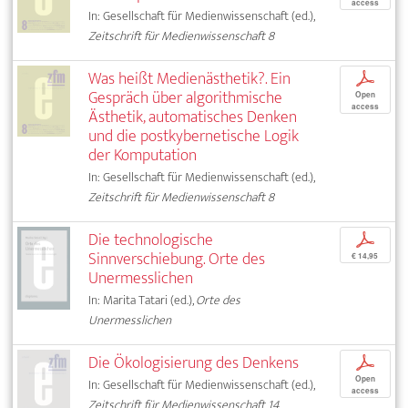
access
In: Gesellschaft für Medienwissenschaft (ed.),
Zeitschrift für Medienwissenschaft 8
Was heißt Medienästhetik?. Ein
p
Gespräch über algorithmische
Open
access
Ästhetik, automatisches Denken
und die postkybernetische Logik
der Komputation
In: Gesellschaft für Medienwissenschaft (ed.),
Zeitschrift für Medienwissenschaft 8
Die technologische
p
Sinnverschiebung. Orte des
€ 14,95
Unermesslichen
In: Marita Tatari (ed.),
Orte des
Unermesslichen
Die Ökologisierung des Denkens
p
Open
In: Gesellschaft für Medienwissenschaft (ed.),
access
Zeitschrift für Medienwissenschaft 14