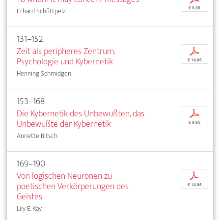
€ 9,95
Erhard Schüttpelz
131–152
Zeit als peripheres Zentrum.
p
Psychologie und Kybernetik
€ 14,95
Henning Schmidgen
153–168
Die Kybernetik des Unbewußten, das
p
Unbewußte der Kybernetik
€ 9,95
Annette Bitsch
169–190
Von logischen Neuronen zu
p
poetischen Verkörperungen des
€ 14,95
Geistes
Lily E. Kay