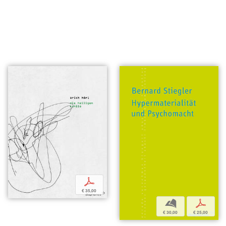
p
€ 35,00
b
p
€ 30,00
€ 25,00