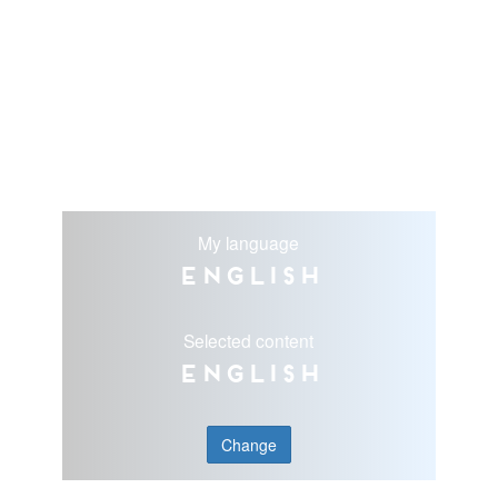
My language
English
Selected content
English
Change