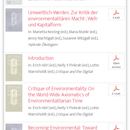
Umweltlich-Werden. Zur Kritik der
p
environmentalitären Macht-, Welt-
€ 9,95
und Kapitalform
In: Marietta Kesting (ed.), Maria Muhle (ed.),
Jenny Nachtigall (ed.), Susanne Witzgall (ed.),
Hybride Ökologien
Introduction
p
Open
In: Erich Hörl (ed.), Nelly Y. Pinkrah (ed.), Lotte
access
Warnsholdt (ed.),
Critique and the Digital
Critique of Environmentality: On
p
the World-Wide Axiomatics of
€ 14,95
Environmentalitarian Time
In: Erich Hörl (ed.), Nelly Y. Pinkrah (ed.), Lotte
Warnsholdt (ed.),
Critique and the Digital
Becoming-Environmental: Toward
p