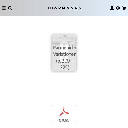
Diaphanes
Parmenideische
Variationen
(p. 209 –
225)
p
€ 9,95