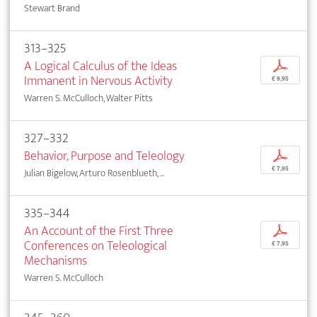
Stewart Brand
313–325
A Logical Calculus of the Ideas
p
Immanent in Nervous Activity
€ 9,95
Warren S. McCulloch, Walter Pitts
327–332
Behavior, Purpose and Teleology
p
€ 7,95
Julian Bigelow, Arturo Rosenblueth, ...
335–344
An Account of the First Three
p
Conferences on Teleological
€ 7,95
Mechanisms
Warren S. McCulloch