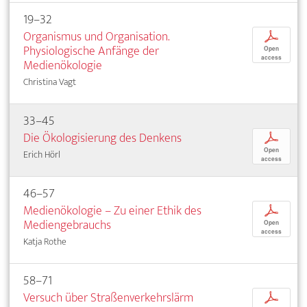
19–32
Organismus und Organisation.
p
Physiologische Anfänge der
Open
access
Medienökologie
Christina Vagt
33–45
Die Ökologisierung des Denkens
p
Open
Erich Hörl
access
46–57
Medienökologie – Zu einer Ethik des
p
Mediengebrauchs
Open
access
Katja Rothe
58–71
Versuch über Straßenverkehrslärm
p