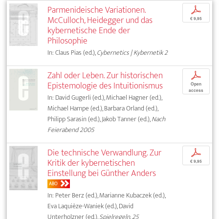
Parmenideische Variationen.
p
McCulloch, Heidegger und das
€ 9,95
kybernetische Ende der
Philosophie
In: Claus Pias (ed.),
Cybernetics | Kybernetik 2
Zahl oder Leben. Zur historischen
p
Epistemologie des Intuitionismus
Open
access
In: David Gugerli (ed.), Michael Hagner (ed.),
Michael Hampe (ed.), Barbara Orland (ed.),
Philipp Sarasin (ed.), Jakob Tanner (ed.),
Nach
Feierabend 2005
Die technische Verwandlung. Zur
p
Kritik der kybernetischen
€ 9,95
Einstellung bei Günther Anders
ABO
In: Peter Berz (ed.), Marianne Kubaczek (ed.),
Eva Laquièze-Waniek (ed.), David
Unterholzner (ed.),
Spielregeln. 25