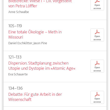
Bildstrecke: Wiese I – LIII. Vorgestellt
p
von Petra Löffler
Open
access
Anne Schwalbe
105–119
Eine totale Ökologie – Meth in
p
Missouri
Open
access
Daniel Eschkötter, Jason Pine
121–133
Dispersion. Stadtplanung zwischen
p
Utopie und Dystopie im »Atomic Age«
Open
access
Eva Schauerte
134–136
Debatte: Für gute Arbeit in der
p
Wissenschaft
Open
access