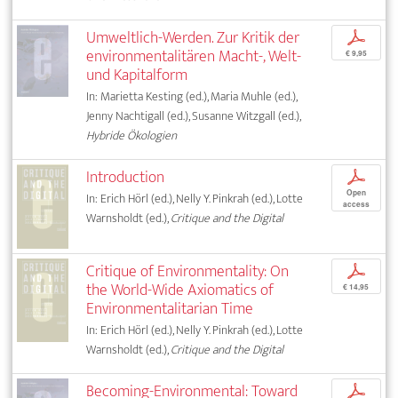
Umweltlich-Werden. Zur Kritik der
p
environmentalitären Macht-, Welt-
€ 9,95
und Kapitalform
In: Marietta Kesting (ed.), Maria Muhle (ed.),
Jenny Nachtigall (ed.), Susanne Witzgall (ed.),
Hybride Ökologien
Introduction
p
Open
In: Erich Hörl (ed.), Nelly Y. Pinkrah (ed.), Lotte
access
Warnsholdt (ed.),
Critique and the Digital
Critique of Environmentality: On
p
the World-Wide Axiomatics of
€ 14,95
Environmentalitarian Time
In: Erich Hörl (ed.), Nelly Y. Pinkrah (ed.), Lotte
Warnsholdt (ed.),
Critique and the Digital
Becoming-Environmental: Toward
p