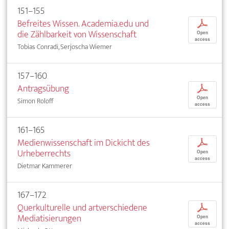
151–155
Befreites Wissen. Academia.edu und
p
die Zählbarkeit von Wissenschaft
Open
access
Tobias Conradi, Serjoscha Wiemer
157–160
Antragsübung
p
Open
Simon Roloff
access
161–165
Medienwissenschaft im Dickicht des
p
Urheberrechts
Open
access
Dietmar Kammerer
167–172
Querkulturelle und artverschiedene
p
Mediatisierungen
Open
access