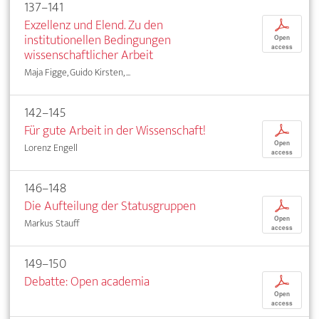
137–141
Exzellenz und Elend. Zu den
p
institutionellen Bedingungen
Open
access
wissenschaftlicher Arbeit
Maja Figge, Guido Kirsten, ...
142–145
Für gute Arbeit in der Wissenschaft!
p
Open
Lorenz Engell
access
146–148
Die Aufteilung der Statusgruppen
p
Open
Markus Stauff
access
149–150
Debatte: Open academia
p
Open
access