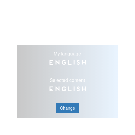
My language
English
Selected content
English
Change