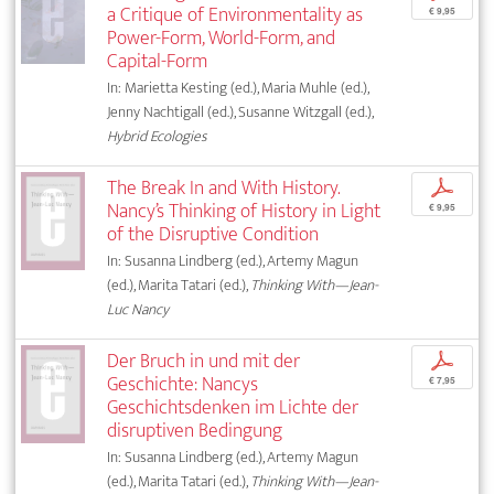
a Critique of Environmentality as
€ 9,95
Power-Form, World-Form, and
Capital-Form
In: Marietta Kesting (ed.), Maria Muhle (ed.),
Jenny Nachtigall (ed.), Susanne Witzgall (ed.),
Hybrid Ecologies
The Break In and With History.
p
Nancy’s Thinking of History in Light
€ 9,95
of the Disruptive Condition
In: Susanna Lindberg (ed.), Artemy Magun
(ed.), Marita Tatari (ed.),
Thinking With—Jean-
Luc Nancy
Der Bruch in und mit der
p
Geschichte: Nancys
€ 7,95
Geschichtsdenken im Lichte der
disruptiven Bedingung
In: Susanna Lindberg (ed.), Artemy Magun
(ed.), Marita Tatari (ed.),
Thinking With—Jean-