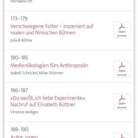
Michaela Ott
173–179
Verschwiegene Folter – inszeniert auf
p
realen und filmischen Bühnen
Open
access
Julia B. Köhne
180–185
Medienökologien fürs Anthropozän
p
Open
Isabell Schrickel, Milan Stürmer
access
186–187
»Du weißt, ich liebe Experimente«.
p
Nachruf auf Elisabeth Büttner
Open
access
Vinzenz Hediger
188–190
Autor_innen
p