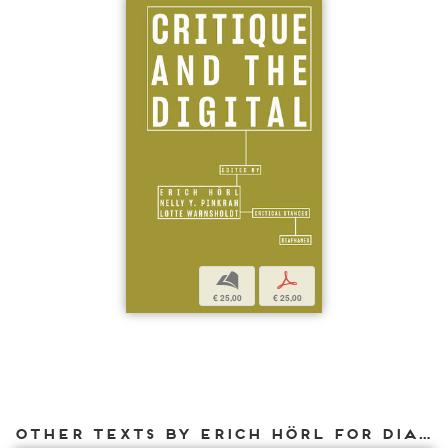
b
p
€ 25,00
€ 25,00
Other texts by Erich Hörl for DIAPHANES