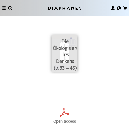
Diaphanes
Die
Ökologisierung
des
Denkens
(p. 33 – 45)
p
Open access