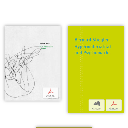
p
€ 35,00
b
p
€ 30,00
€ 25,00