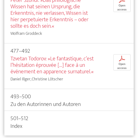
Peter Szondi: »Das philologische
p
Wissen hat seinen Ursprung, die
Open
access
Erkenntnis, nie verlassen, Wissen ist
hier perpetuierte Erkenntnis – oder
sollte es doch sein.«
Wolfram Groddeck
477–492
Tzvetan Todorov: »Le fantastique, c’est
p
l’hésitation éprouvée […] face à un
Open
access
événement en apparence surnaturel.«
Daniel Illger, Christine Lötscher
493–500
Zu den Autorinnen und Autoren
501–512
Index