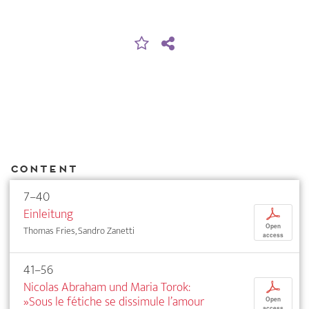
Content
7–40
Einleitung
p
Open
Thomas Fries, Sandro Zanetti
access
41–56
Nicolas Abraham und Maria Torok:
p
»Sous le fétiche se dissimule l’amour
Open
access