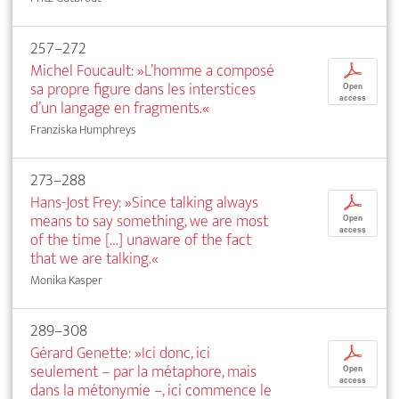
257–272
Michel Foucault: »L’homme a composé
p
sa propre figure dans les interstices
Open
access
d’un langage en fragments.«
Franziska Humphreys
273–288
Hans-Jost Frey: »Since talking always
p
means to say something, we are most
Open
access
of the time […] unaware of the fact
that we are talking.«
Monika Kasper
289–308
Gérard Genette: »Ici donc, ici
p
seulement – par la métaphore, mais
Open
access
dans la métonymie –, ici commence le