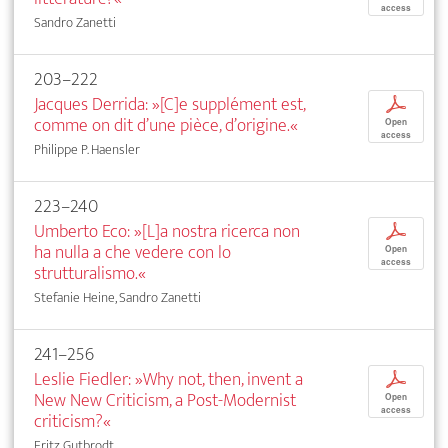
access
Sandro Zanetti
203–222
Jacques Derrida: »[C]e supplément est,
p
comme on dit d’une pièce, d’origine.«
Open
access
Philippe P. Haensler
223–240
Umberto Eco: »[L]a nostra ricerca non
p
ha nulla a che vedere con lo
Open
access
strutturalismo.«
Stefanie Heine, Sandro Zanetti
241–256
Leslie Fiedler: »Why not, then, invent a
p
New New Criticism, a Post-Modernist
Open
access
criticism?«
Fritz Gutbrodt