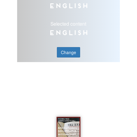
English
Selected content
English
Change