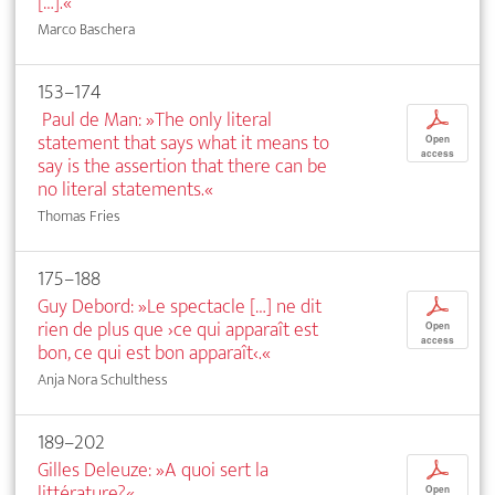
[…].«
Marco Baschera
153–174
Paul de Man: »The only literal
p
statement that says what it means to
Open
access
say is the assertion that there can be
no literal statements.«
Thomas Fries
175–188
Guy Debord: »Le spectacle […] ne dit
p
rien de plus que ›ce qui apparaît est
Open
access
bon, ce qui est bon apparaît‹.«
Anja Nora Schulthess
189–202
Gilles Deleuze: »A quoi sert la
p
littérature?«
Open