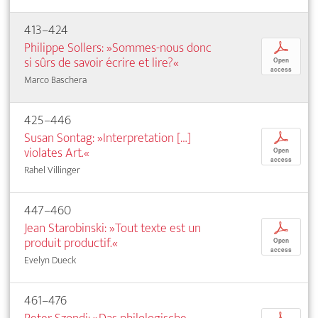
413–424
Philippe Sollers: »Sommes-nous donc
p
si sûrs de savoir écrire et lire?«
Open
access
Marco Baschera
425–446
Susan Sontag: »Interpretation […]
p
violates Art.«
Open
access
Rahel Villinger
447–460
Jean Starobinski: »Tout texte est un
p
produit productif.«
Open
access
Evelyn Dueck
461–476