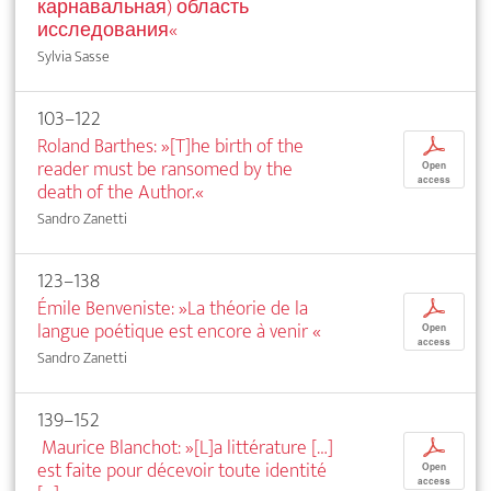
карнавальная) область
исследования«
Sylvia Sasse
103–122
Roland Barthes: »[T]he birth of the
p
reader must be ransomed by the
Open
access
death of the Author.«
Sandro Zanetti
123–138
Émile Benveniste: »La théorie de la
p
langue poétique est encore à venir
«
Open
access
Sandro Zanetti
139–152
Maurice Blanchot: »[L]a littérature […]
p
est faite pour décevoir toute identité
Open
access