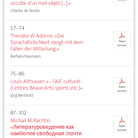
occulte d’un mot-objet […].«
Charles de Roche
57–74
Theodor W. Adorno: »Die
p
Sprachähnlichkeit steigt mit dem
Open
access
Fallen der Mitteilung.«
Barbara Naumann
75–86
Louis Althusser: »– l’AIE culturel
p
(Lettres, Beaux-Arts, sports, etc.)«
Open
access
Jürg Berthold
87–102
Michail M. Bachtin:
p
»Литературоведение как
Open
access
наиболее свободная (почти