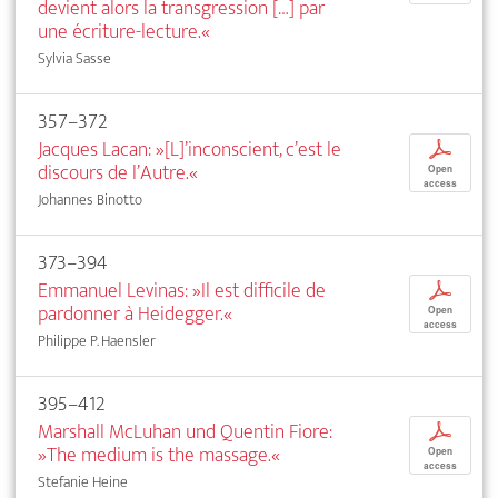
devient alors la transgression […] par
une écriture-lecture.«
Sylvia Sasse
357–372
Jacques Lacan: »[L]’inconscient, c’est le
p
discours de l’Autre.«
Open
access
Johannes Binotto
373–394
Emmanuel Levinas: »Il est difficile de
p
pardonner à Heidegger.«
Open
access
Philippe P. Haensler
395–412
Marshall McLuhan und Quentin Fiore:
p
»The medium is the massage.«
Open
access
Stefanie Heine