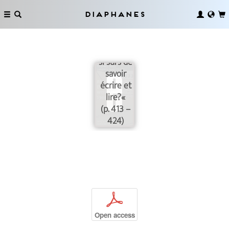
Philippe
Diaphanes
Sollers:
»Sommes-
nous donc
si sûrs de
savoir
écrire et
lire?«
(p. 413 –
424)
p
Open access