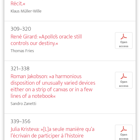
Récit.«
Klaus Müller-Wille
309–320
René Girard: »Apollo’s oracle still
p
controls our destiny.«
Open
access
Thomas Fries
321–338
Roman Jakobson: »a harmonious
p
disposition of unusually varied devices
Open
access
either on a strip of canvas or in a few
lines of a notebook«
Sandro Zanetti
339–356
Julia Kristeva: »[L]a seule manière qu’a
p
l’écrivain de participer à l’histoire
Open
access