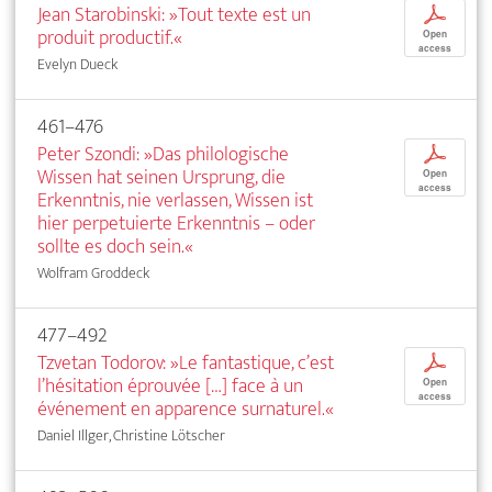
Jean Starobinski: »Tout texte est un
p
produit productif.«
Open
access
Evelyn Dueck
461–476
Peter Szondi: »Das philologische
p
Wissen hat seinen Ursprung, die
Open
access
Erkenntnis, nie verlassen, Wissen ist
hier perpetuierte Erkenntnis – oder
sollte es doch sein.«
Wolfram Groddeck
477–492
Tzvetan Todorov: »Le fantastique, c’est
p
l’hésitation éprouvée […] face à un
Open
access
événement en apparence surnaturel.«
Daniel Illger, Christine Lötscher