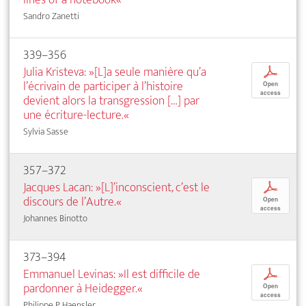
Sandro Zanetti
339–356
Julia Kristeva: »[L]a seule manière qu’a
p
l’écrivain de participer à l’histoire
Open
access
devient alors la transgression […] par
une écriture-lecture.«
Sylvia Sasse
357–372
Jacques Lacan: »[L]’inconscient, c’est le
p
discours de l’Autre.«
Open
access
Johannes Binotto
373–394
Emmanuel Levinas: »Il est difficile de
p
pardonner à Heidegger.«
Open
access
Philippe P. Haensler