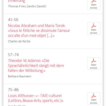
Einleitung
p
Open
Thomas Fries, Sandro Zanetti
access
41–56
Nicolas Abraham und Maria Torok:
p
»Sous le fétiche se dissimule l’amour
Open
access
occulte d’un mot-objet […].«
Charles de Roche
57–74
Theodor W. Adorno: »Die
p
Sprachähnlichkeit steigt mit dem
Open
access
Fallen der Mitteilung.«
Barbara Naumann
75–86
Louis Althusser: »– l’AIE culturel
p
(Lettres, Beaux-Arts, sports, etc.)«
Open
access