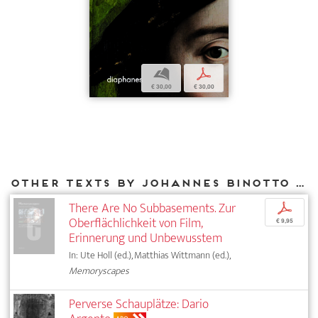
b
p
€ 30,00
€ 30,00
Other texts by Johannes Binotto for DIAPHANES
There Are No Subbasements. Zur
p
Oberflächlichkeit von Film,
€ 9,95
Erinnerung und Unbewusstem
In: Ute Holl (ed.), Matthias Wittmann (ed.),
Memoryscapes
Perverse Schauplätze: Dario