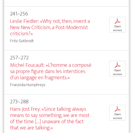
241–256
Leslie Fiedler: »Why not, then, invent a
p
New New Criticism, a Post-Modernist
Open
access
criticism?«
Fritz Gutbrodt
257–272
Michel Foucault: »L’homme a composé
p
sa propre figure dans les interstices
Open
access
d’un langage en fragments.«
Franziska Humphreys
273–288
Hans-Jost Frey: »Since talking always
p
means to say something, we are most
Open
access
of the time […] unaware of the fact
that we are talking.«