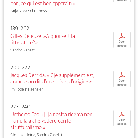
bon, ce qui est bon apparaît‹.«
Anja Nora Schulthess
189–202
Gilles Deleuze: »A quoi sert la
p
littérature?«
Open
access
Sandro Zanetti
203–222
Jacques Derrida: »[C]e supplément est,
p
comme on dit d’une pièce, d’origine.«
Open
access
Philippe P. Haensler
223–240
Umberto Eco: »[L]a nostra ricerca non
p
ha nulla a che vedere con lo
Open
access
strutturalismo.«
Stefanie Heine, Sandro Zanetti