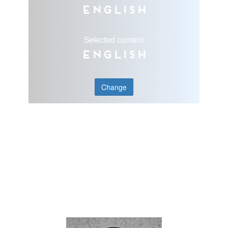
English
Selected content
English
Change