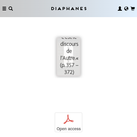
Diaphanes
Jacques
Lacan:
»[L]’inconscient,
c’est le
discours
de
l’Autre.«
(p. 357 –
372)
p
Open access