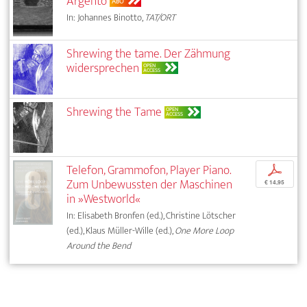
Argento
ABO
In: Johannes Binotto,
TAT/ORT
Shrewing the tame. Der Zähmung
widersprechen
OPEN
ACCESS
Shrewing the Tame
OPEN
ACCESS
Telefon, Grammofon, Player Piano.
p
Zum Unbewussten der Maschinen
€ 14,95
in »Westworld«
In: Elisabeth Bronfen (ed.), Christine Lötscher
(ed.), Klaus Müller-Wille (ed.),
One More Loop
Around the Bend