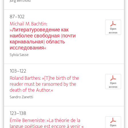
Jürg Berthold
87–102
Michail M. Bachtin:
p
»Литературоведение как
Open
access
наиболее свободная (почти
карнавальная) область
исследования«
Sylvia Sasse
103–122
Roland Barthes: »[T]he birth of the
p
reader must be ransomed by the
Open
access
death of the Author.«
Sandro Zanetti
123–138
Émile Benveniste: »La théorie de la
p
langue poétique est encore à venir
«
Open