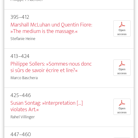
395–412
Marshall McLuhan und Quentin Fiore:
p
»The medium is the massage.«
Open
access
Stefanie Heine
413–424
Philippe Sollers: »Sommes-nous donc
p
si sûrs de savoir écrire et lire?«
Open
access
Marco Baschera
425–446
Susan Sontag: »Interpretation […]
p
violates Art.«
Open
access
Rahel Villinger
447–460