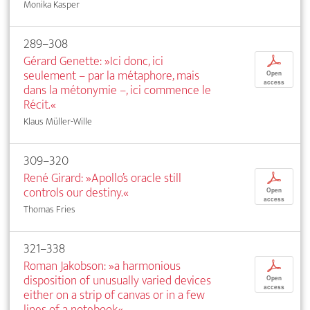
Monika Kasper
289–308
Gérard Genette: »Ici donc, ici
p
seulement – par la métaphore, mais
Open
access
dans la métonymie –, ici commence le
Récit.«
Klaus Müller-Wille
309–320
René Girard: »Apollo’s oracle still
p
controls our destiny.«
Open
access
Thomas Fries
321–338
Roman Jakobson: »a harmonious
p
disposition of unusually varied devices
Open
access
either on a strip of canvas or in a few
lines of a notebook«