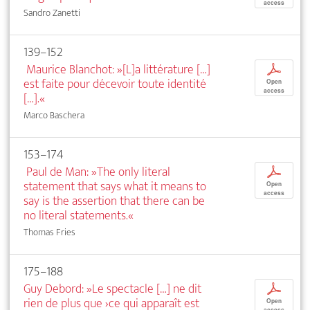
access
Sandro Zanetti
139–152
Maurice Blanchot: »[L]a littérature […]
p
est faite pour décevoir toute identité
Open
access
[…].«
Marco Baschera
153–174
Paul de Man: »The only literal
p
statement that says what it means to
Open
access
say is the assertion that there can be
no literal statements.«
Thomas Fries
175–188
Guy Debord: »Le spectacle […] ne dit
p
rien de plus que ›ce qui apparaît est
Open
access