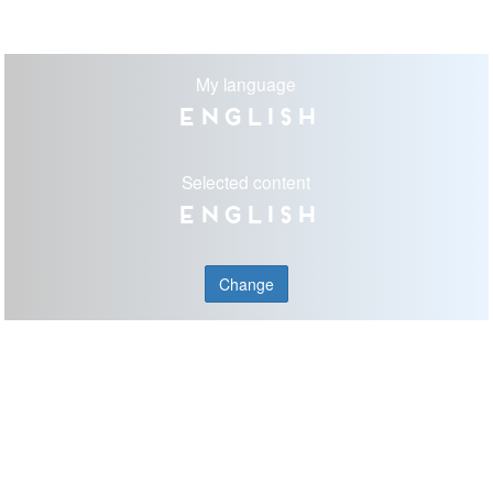
My language
English
Selected content
English
Change