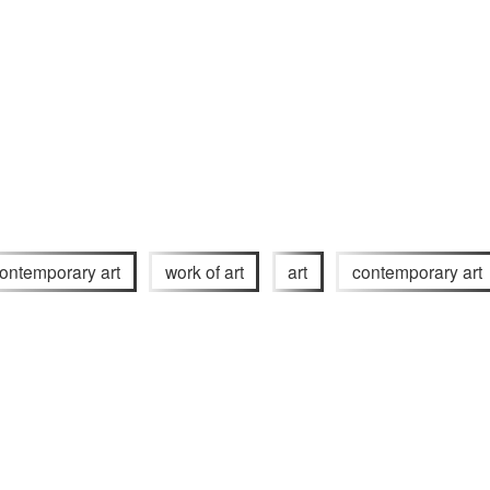
ontemporary art
work of art
art
contemporary art