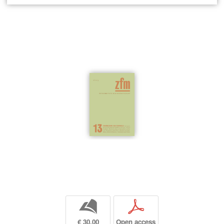
b
p
€ 30,00
Open access