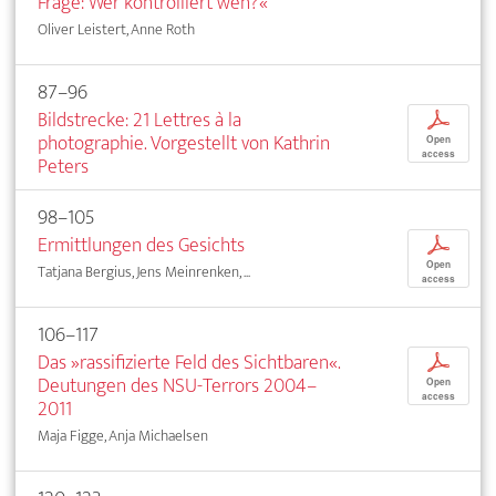
Frage: Wer kontrolliert wen?«
Oliver Leistert, Anne Roth
87–96
Bildstrecke: 21 Lettres à la
p
photographie. Vorgestellt von Kathrin
Open
access
Peters
98–105
Ermittlungen des Gesichts
p
Open
Tatjana Bergius, Jens Meinrenken, ...
access
106–117
Das »rassifizierte Feld des Sichtbaren«.
p
Deutungen des NSU-Terrors 2004–
Open
access
2011
Maja Figge, Anja Michaelsen