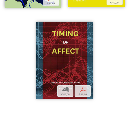
€ 40,00
€ 24,95
b
p
€ 45,00
€ 45,00