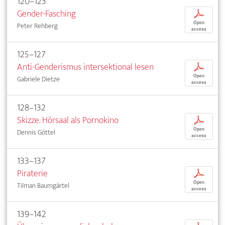
120–123
Gender-Fasching
p
Open
Peter Rehberg
access
125–127
Anti-Genderismus intersektional lesen
p
Open
Gabriele Dietze
access
128–132
Skizze. Hörsaal als Pornokino
p
Open
Dennis Göttel
access
133–137
Piraterie
p
Open
Tilman Baumgärtel
access
139–142