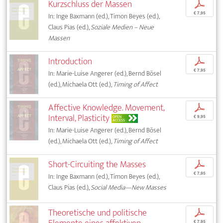
Kurzschluss der Massen
p
€ 7,95
In: Inge Baxmann (ed.), Timon Beyes (ed.),
Claus Pias (ed.),
Soziale Medien – Neue
Massen
Introduction
p
€ 7,95
In: Marie-Luise Angerer (ed.), Bernd Bösel
(ed.), Michaela Ott (ed.),
Timing of Affect
Affective Knowledge. Movement,
p
Interval, Plasticity
OPEN
€ 9,95
ACCESS
In: Marie-Luise Angerer (ed.), Bernd Bösel
(ed.), Michaela Ott (ed.),
Timing of Affect
Short-Circuiting the Masses
p
€ 7,95
In: Inge Baxmann (ed.), Timon Beyes (ed.),
Claus Pias (ed.),
Social Media—New Masses
Theoretische und politische
p
€ 7,95