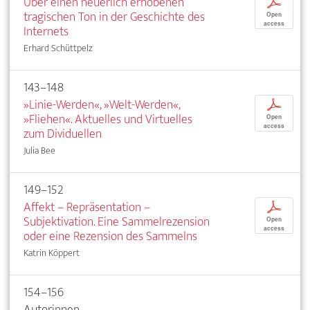
Über einen neuerlich erhobenen
p
tragischen Ton in der Geschichte des
Open
access
Internets
Erhard Schüttpelz
143–148
»Linie-Werden«, »Welt-Werden«,
p
»Fliehen«. Aktuelles und Virtuelles
Open
access
zum Dividuellen
Julia Bee
149–152
Affekt – Repräsentation –
p
Subjektivation. Eine Sammelrezension
Open
access
oder eine Rezension des Sammelns
Katrin Köppert
154–156
Autorinnen