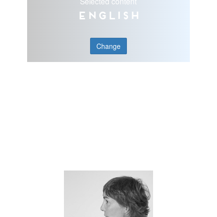
Selected content
English
Change