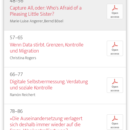
48–56
Capture All, oder: Who's Afraid of a
p
Pleasing Little Sister?
Open
access
Marie-Luise Angerer, Bernd Bösel
57–65
Wenn Data stirbt. Grenzen, Kontrolle
p
und Migration
Open
access
Christina Rogers
66–77
Digitale Selbstvermessung. Verdatung
p
und soziale Kontrolle
Open
access
Ramón Reichert
78–86
»Die Auseinandersetzung verlagert
p
sich deshalb immer wieder auf die
Open
access