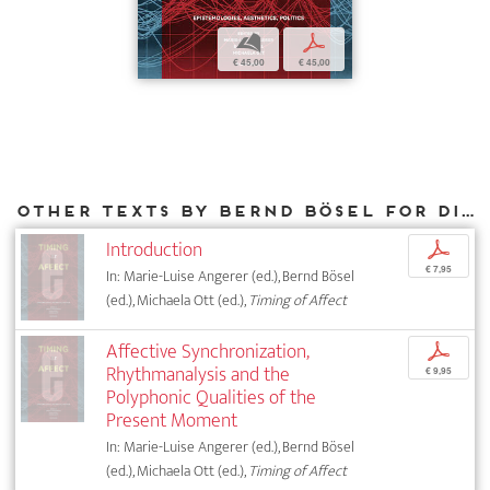
b
p
€ 45,00
€ 45,00
Other texts by Bernd Bösel for DIAPHANES
Introduction
p
€ 7,95
In: Marie-Luise Angerer (ed.), Bernd Bösel
(ed.), Michaela Ott (ed.),
Timing of Affect
Affective Synchronization,
p
Rhythmanalysis and the
€ 9,95
Polyphonic Qualities of the
Present Moment
In: Marie-Luise Angerer (ed.), Bernd Bösel
(ed.), Michaela Ott (ed.),
Timing of Affect