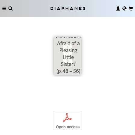
Diaphanes
Capture All,
oder: Who's
Afraid of a
Pleasing
Little
Sister?
(p. 48 – 56)
p
Open access