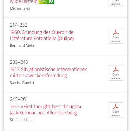
wilde Basteln
OPEN
Open
ACCESS
access
Michael Bies
217–232
1960. Gründung des Ouvroir de
p
Littérature Potentielle (Oulipo)
Open
access
Bernhard Metz
233–243
1957. Situationistische Interventionen
p
mittels Zweckentfremdung
Open
access
Sandro Zanetti
245–261
1953. »First thought, best thought«.
p
Jack Kerouac und Allen Ginsberg
Open
access
Stefanie Heine