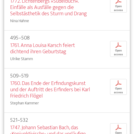
1772. Lichtenbergs »Sudelbuch«.
p
Einfälle als Ausfälle gegen die
Open
access
Selbstästhetik des Sturm und Drang
Nina Hahne
495–508
1761. Anna Louisa Karsch feiert
p
dichtend ihren Geburtstag
Open
access
Ulrike Stamm
509–519
1760. Das Ende der Erfindungskunst
p
und der Auftritt des Erfinders bei Karl
Open
access
Friedrich Flögel
Stephan Kammer
521–532
1747. Johann Sebastian Bach, das
p
›Konjunktivische‹ und das vorläufige
Open