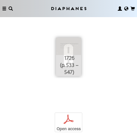
Diaphanes
1726
(p. 533 –
547)
p
Open access