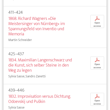
411–424
1868. Richard Wagners »Die
p
Meistersinger von Nürnberg« im
Open
access
Spannungsfeld von Inventio und
Memoria
Martin Schneider
425–437
1834. Maximilian Langenschwarz und
p
die Kunst, sich selber Steine in den
Open
access
Weg zu legen
Sylvia Sasse, Sandro Zanetti
439–446
1832. Improvisation versus Dichtung.
p
Odoevskij und Puškin
Open
access
Sylvia Sasse