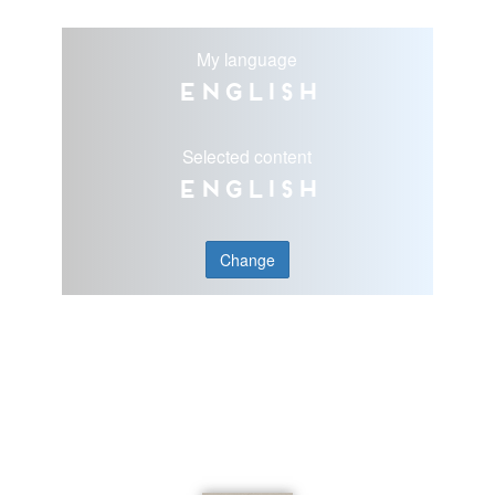
My language
English
Selected content
English
Change