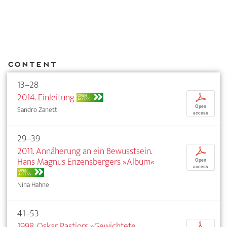
Content
13–28
2014. Einleitung
p
OPEN
ACCESS
Open
Sandro Zanetti
access
29–39
2011. Annäherung an ein Bewusstsein.
p
Hans Magnus Enzensbergers »Album«
Open
access
OPEN
ACCESS
Nina Hahne
41–53
1998. Oskar Pastiors »Gewichtete
p