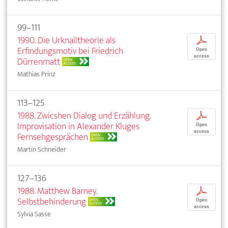
99–111
1990. Die Urknalltheorie als
p
Erfindungsmotiv bei Friedrich
Open
access
Dürrenmatt
OPEN
ACCESS
Mathias Prinz
113–125
1988. Zwicshen Dialog und Erzählung.
p
Improvisation in Alexander Kluges
Open
access
Fernsehgesprächen
OPEN
ACCESS
Martin Schneider
127–136
1988. Matthew Barney.
p
Selbstbehinderung
OPEN
Open
ACCESS
access
Sylvia Sasse