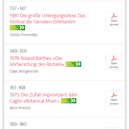
137–147
1981. Die große Untergangsshow. Das
p
Festival der Genialen Dilletanten
Open
access
OPEN
ACCESS
Stefan Porombka
149–159
1978. Roland Barthes. »Die
p
Vorbereitung des Romans«
OPEN
Open
ACCESS
access
Claas Morgenroth
161–168
1975. Der Zufall improvisiert. John
p
Cages »Botanical Music«
OPEN
Open
ACCESS
access
Boris Previsic
169–180