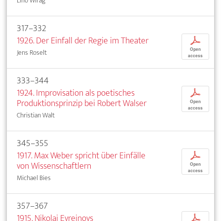
Lino Wirag
317–332
1926. Der Einfall der Regie im Theater
p
Open
Jens Roselt
access
333–344
1924. Improvisation als poetisches
p
Produktionsprinzip bei Robert Walser
Open
access
Christian Walt
345–355
1917. Max Weber spricht über Einfälle
p
von Wissenschaftlern
Open
access
Michael Bies
357–367
1915. Nikolaj Evreinovs
p