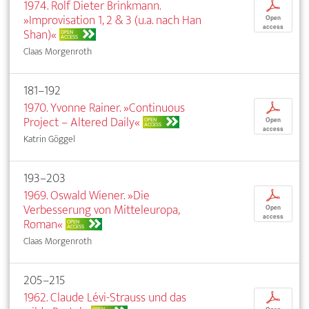
1974. Rolf Dieter Brinkmann.
p
»Improvisation 1, 2 & 3 (u.a. nach Han
Open
access
Shan)«
OPEN
ACCESS
Claas Morgenroth
181–192
1970. Yvonne Rainer. »Continuous
p
Project – Altered Daily«
OPEN
Open
ACCESS
access
Katrin Göggel
193–203
1969. Oswald Wiener. »Die
p
Verbesserung von Mitteleuropa,
Open
access
Roman«
OPEN
ACCESS
Claas Morgenroth
205–215
1962. Claude Lévi-Strauss und das
p