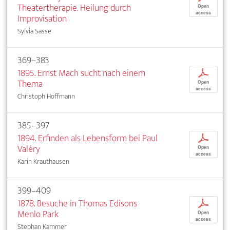
Theatertherapie. Heilung durch
Open
access
Improvisation
Sylvia Sasse
369–383
1895. Ernst Mach sucht nach einem
p
Thema
Open
access
Christoph Hoffmann
385–397
1894. Erfinden als Lebensform bei Paul
p
Valéry
Open
access
Karin Krauthausen
399–409
1878. Besuche in Thomas Edisons
p
Menlo Park
Open
access
Stephan Kammer