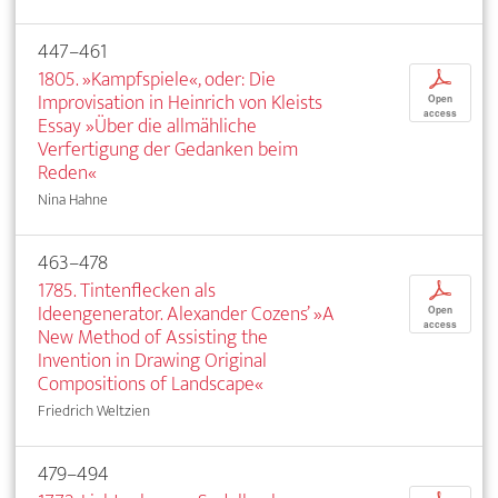
447–461
1805. »Kampfspiele«, oder: Die
p
Improvisation in Heinrich von Kleists
Open
access
Essay »Über die allmähliche
Verfertigung der Gedanken beim
Reden«
Nina Hahne
463–478
1785. Tintenflecken als
p
Ideengenerator. Alexander Cozens’ »A
Open
access
New Method of Assisting the
Invention in Drawing Original
Compositions of Landscape«
Friedrich Weltzien
479–494