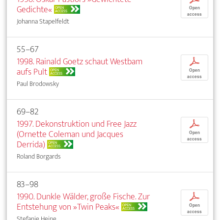
Gedichte«
OPEN
Open
ACCESS
access
Johanna Stapelfeldt
55–67
1998. Rainald Goetz schaut Westbam
p
aufs Pult
OPEN
Open
ACCESS
access
Paul Brodowsky
69–82
1997. Dekonstruktion und Free Jazz
p
(Ornette Coleman und Jacques
Open
access
Derrida)
OPEN
ACCESS
Roland Borgards
83–98
1990. Dunkle Wälder, große Fische. Zur
p
Entstehung von »Twin Peaks«
OPEN
Open
ACCESS
access
Stefanie Heine