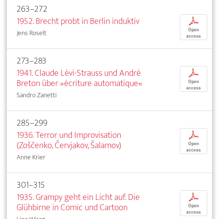
263–272
1952. Brecht probt in Berlin induktiv
p
Open
Jens Roselt
access
273–283
1941. Claude Lévi-Strauss und André
p
Breton über »écriture automatique«
Open
access
Sandro Zanetti
285–299
1936. Terror und Improvisation
p
(Zoščenko, Červjakov, Šalamov)
Open
access
Anne Krier
301–315
1935. Grampy geht ein Licht auf. Die
p
Glühbirne in Comic und Cartoon
Open
access