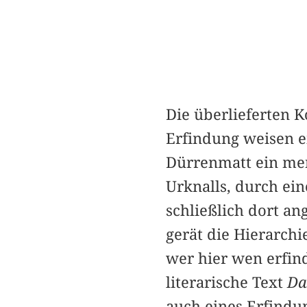
Die überlieferten K
Erfindung weisen e
Dürrenmatt ein men
Urknalls, durch ei
schließlich dort a
gerät die Hierarch
wer hier wen erfind
literarische Text
Da
auch eines Erfindun