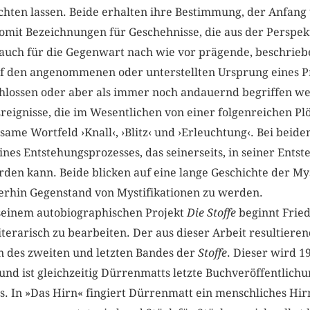
achten lassen. Beide erhalten ihre Bestimmung, der Anfang
 somit Bezeichnungen für Geschehnisse, die aus der Perspe
auch für die Gegenwart nach wie vor prägende, beschrie
f den angenommenen oder unterstellten Ursprung eines Pr
hlossen oder aber als immer noch andauernd begriffen w
ignisse, die im Wesentlichen von einer folgenreichen Plö
ame Wortfeld ›Knall‹, ›Blitz‹ und ›Erleuchtung‹. Bei beide
nes Entstehungsprozesses, das seinerseits, in seiner Entst
den kann. Beide blicken auf eine lange Geschichte der My
terhin Gegenstand von Mystifikationen zu werden.
seinem autobiographischen Projekt
Die Stoffe
beginnt Frie
literarisch zu bearbeiten. Der aus dieser Arbeit resultiere
 des zweiten und letzten Bandes der
Stoffe
. Dieser wird 1
 und ist gleichzeitig Dürrenmatts letzte Buchveröffentlich
 In »Das Hirn« fingiert Dürrenmatt ein menschliches Hirn,