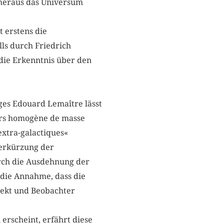
 heraus das Universum
t erstens die
lls durch Friedrich
 die Erkenntnis über den
ges Edouard Lemaître lässt
vers homogène de masse
extra-galactiques«
Verkürzung der
rch die Ausdehnung der
 die Annahme, dass die
jekt und Beobachter
rscheint, erfährt diese