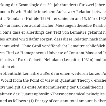
eckung der Kosmologie des 20. Jahrhunderts für zwei Jahre
onom Edwin Hubble in seinem Aufsatz »A Relation betwee
ctic Nebulae« (Hubble 1929) – erschienen am 15. März 19
AS
– anhand von ausführlichen Messungen dieselbe Relatio
, ohne dass er allerdings den Text von Lemaître gekannt 
s Artikel wird dafür sorgen, dass diese Relation nach ih
nannt wird. Ohne Groll veröffentlicht Lemaître schließlich
dem Titel »A Homogeneous Universe of Constant Mass and I
Velocity of Extra-Galactic Nebulae« (Lemaître 1931a) und 
ation ein.
eröffentlicht Lemaître außerdem einen weiteren kurzen Art
e World from the Point of View of Quantum Theory«, ersche
ure
und gilt als erste Ausformulierung der Urknalltheorie
ahmen der Quantenphysik: »Thermodynamical principles fr
d as follows : (1) Energy of constant total amount is dist