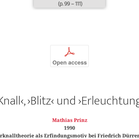
(p. 99 – 111)
p
Open access
Knall‹, ›Blitz‹ und ›Erleuchtun
Mathias Prinz
1990
rknalltheorie als Erfindungsmotiv bei Friedrich Dürr