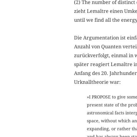
(2) The number of distinc
zieht Lemaître einen Umkeh
until we find all the energ
Die Argumentation ist ein
Anzahl von Quanten verteil
zurückverfolgt, einmal in 
später reagiert Lemaître i
Anfang des 20. Jahrhunder
Urknalltheorie war:
»I PROPOSE to give some
present state of the pro
astronomical facts inter
space, without which any
expanding, or rather tha
and has always been sta