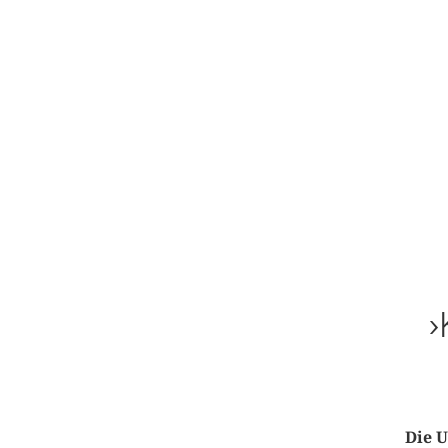
›
Die U