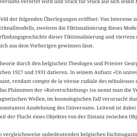
ersums verortet wird und Stück für Stück aus sich selbst
Feld der folgenden Überlegungen eröffnet: Von Interesse is
rknallmodells, zweitens die Fiktionalisierung dieses Mode
rfindungsgeschichte dieser Fiktionalisierung und viertens
 sich aus dem Vorherigen gewinnen lässt.
theorie durch den belgischen Theologen und Priester Geor
schen 1927 und 1931 datieren. In seinem Aufsatz »Un uni
ssant, rendant compte de la vitesse radiale des nébuleuses 
 das Phänomen der »Rotverschiebung« (so nennt man die 
gnetischen Wellen, im kosmologischen Fall verursacht du
r konstanten Ausdehnung des Universums. Leitend ist dabei
it der Flucht eines Objektes von der Distanz zwischen Ob
m vergleichsweise unbedeutenden belgischen Fachmagazin e