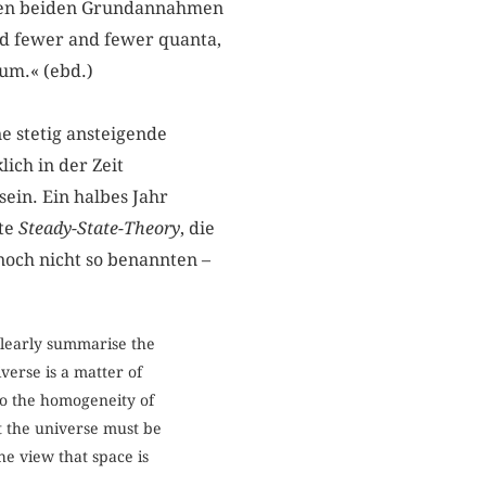
iesen beiden Grundannahmen
nd fewer and fewer quanta,
tum.« (ebd.)
e stetig ansteigende
ich in der Zeit
ein. Ein halbes Jahr
rte
Steady-State-Theory
, die
noch nicht so benannten –
clearly summarise the
verse is a matter of
 to the homogeneity of
t the universe must be
he view that space is