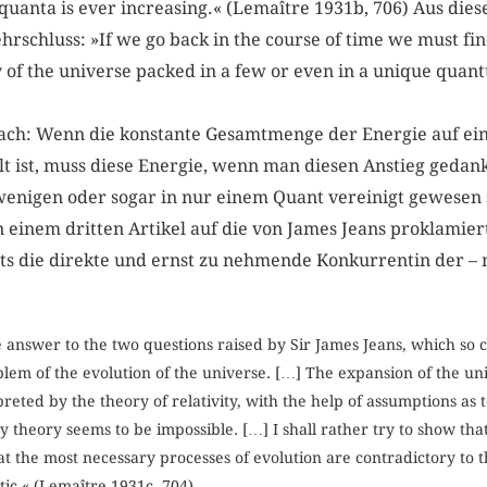
t quanta is ever increasing.« (Lemaître 1931b, 706) Aus d
rschluss: »If we go back in the course of time we must fi
y of the universe packed in a few or even in a unique quan
fach: Wenn die konstante Gesamtmenge der Energie auf ein
t ist, muss diese Energie, wenn man diesen Anstieg gedankl
wenigen oder sogar in nur einem Quant vereinigt gewesen s
n einem dritten Artikel auf die von James Jeans proklamie
ts die direkte und ernst zu nehmende Konkurrentin der – 
 answer to the two questions raised by Sir James Jeans, which so 
blem of the evolution of the universe. […] The expansion of the uni
preted by the theory of relativity, with the help of assumptions as
 theory seems to be impossible. […] I shall rather try to show tha
t the most necessary processes of evolution are contradictory to t
tic.« (Lemaître 1931c, 704)