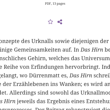
PDF, 13 pages
onzepte des Urknalls sowie diejenigen der 
inige Gemeinsamkeiten auf. In
Das Hirn
be
schliches Gehirn, welches das Universum,
ne Reihe von Erfindungen hervorbringt. In
ngelangt, wo Dürrenmatt es,
Das Hirn
schrei
ie der Erzählebenen ins Wanken; es wird a
et. Allerdings sind sowohl das Urknallmod
s Hirn
jeweils das Ergebnis eines Entsteh
gsprozesses. Der Beitrag rekonstruiert di