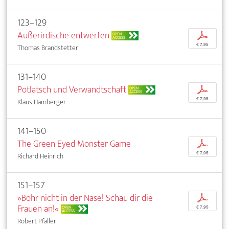
123–129
Außerirdische entwerfen
p
OPEN
ACCESS
€ 7,95
Thomas Brandstetter
131–140
Potlatsch und Verwandtschaft
p
OPEN
ACCESS
€ 7,95
Klaus Hamberger
141–150
The Green Eyed Monster Game
p
€ 7,95
Richard Heinrich
151–157
»Bohr nicht in der Nase! Schau dir die
p
Frauen an!«
OPEN
€ 7,95
ACCESS
Robert Pfaller