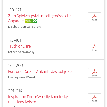
159–171
Zum Spielzeugstatus zeitgenössischer
p
Apparate
OPEN
€ 9,95
ACCESS
Elisabeth von Samsonow
173–181
Truth or Dare
p
€ 7,95
Katherina Zakravsky
185–200
Fort und Da. Zur Ankunft des Subjekts
p
€ 9,95
Eva Laquièze-Waniek
201–216
Inspiration Form: Wassily Kandinsky
p
und Hans Kelsen
€ 9,95