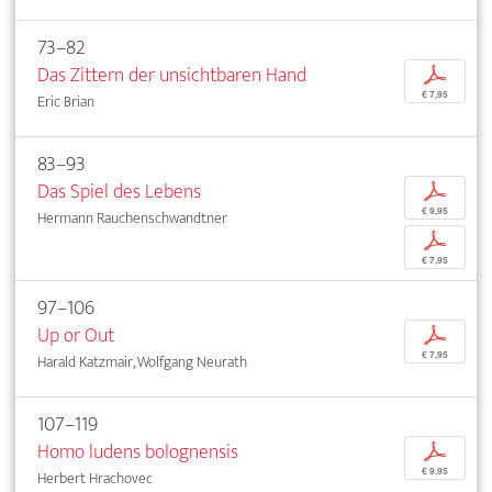
73–82
Das Zittern der unsichtbaren Hand
p
€ 7,95
Eric Brian
83–93
Das Spiel des Lebens
p
€ 9,95
Hermann Rauchenschwandtner
p
€ 7,95
97–106
Up or Out
p
€ 7,95
Harald Katzmair, Wolfgang Neurath
107–119
Homo ludens bolognensis
p
€ 9,95
Herbert Hrachovec