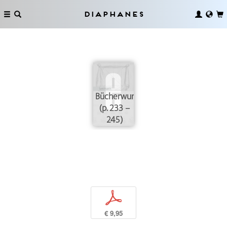
Diaphanes
Bücherwurmeierspiel
(p. 233 –
245)
p
€ 9,95