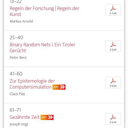
13–22
Regeln der Forschung | Regeln der
p
Kunst
€ 7,95
Markus Arnold
25–40
Binary Random Nets I. Ein Tiroler
p
Gerücht
€ 9,95
Peter Berz
41–60
Zur Epistemologie der
p
Computersimulation
€ 9,95
ABO
Claus Pias
61–71
Gezähmte Zeit
p
ABO
€ 9,95
Joseph Vogl