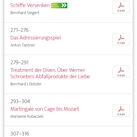
Schiffe Versenken
p
OPEN
ACCESS
€ 9,95
Bernhard Siegert
271–276
Das Adressierungsspiel
p
€ 7,95
Anton Tantner
279–291
Treatment der Diven. Über Werner
p
Schroeters Abfallprodukte der Liebe
€ 9,95
Bernhard J. Dotzler
293–304
Martingale von Cage bis Mozart
p
€ 9,95
Marianne Kubaczek
307–316