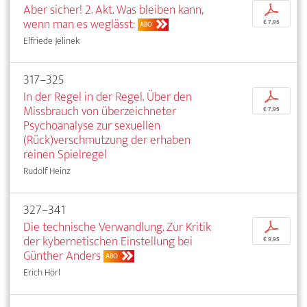
Aber sicher! 2. Akt. Was bleiben kann,
p
wenn man es weglässt:
€ 7,95
ABO
Elfriede Jelinek
317–325
In der Regel in der Regel. Über den
p
Missbrauch von überzeichneter
€ 7,95
Psychoanalyse zur sexuellen
(Rück)verschmutzung der erhaben
reinen Spielregel
Rudolf Heinz
327–341
Die technische Verwandlung. Zur Kritik
p
der kybernetischen Einstellung bei
€ 9,95
Günther Anders
ABO
Erich Hörl