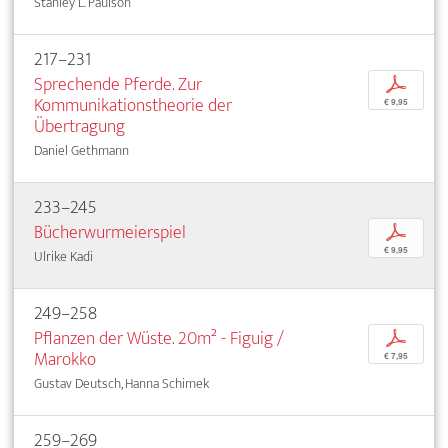
Stanley L. Paulson
217–231
Sprechende Pferde. Zur
p
Kommunikationstheorie der
€ 9,95
Übertragung
Daniel Gethmann
233–245
Bücherwurmeierspiel
p
€ 9,95
Ulrike Kadi
249–258
Pflanzen der Wüste. 20m² - Figuig /
p
Marokko
€ 7,95
Gustav Deutsch, Hanna Schimek
259–269