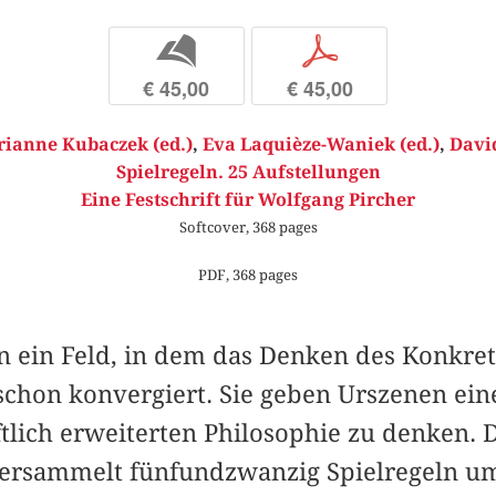
b
p
€ 45,00
€ 45,00
ianne Kubaczek (ed.)
,
Eva Laquièze-Waniek (ed.)
,
David
Spielregeln. 25 Aufstellungen
Eine Festschrift für Wolfgang Pircher
Softcover, 368 pages
PDF, 368 pages
en ein Feld, in dem das Denken des Konkre
chon konvergiert. Sie geben Urszenen eine
lich erweiterten Philosophie zu denken. D
versammelt fünfundzwanzig Spielregeln u