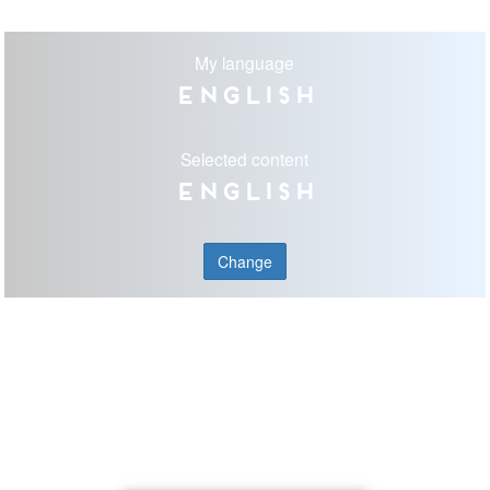
My language
English
Selected content
English
Change