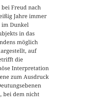
bei Freud nach
eißig Jahre immer
d im Dunkel
ubjekts in das
indens möglich
rgestellt, auf
rifft die
nöse Interpretation
 Szene zum Ausdruck
 Deutungsebenen
, bei dem nicht