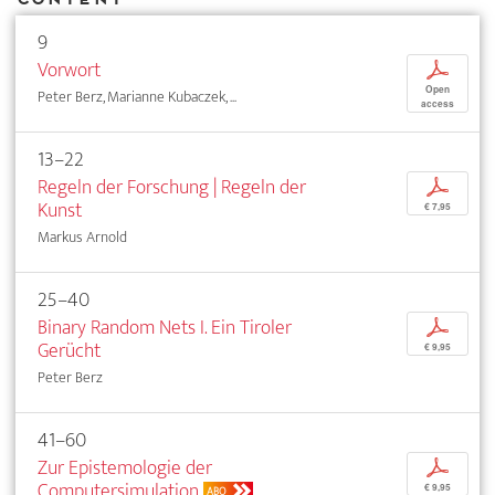
9
Vorwort
p
Open
Peter Berz, Marianne Kubaczek, ...
access
13–22
Regeln der Forschung | Regeln der
p
Kunst
€ 7,95
Markus Arnold
25–40
Binary Random Nets I. Ein Tiroler
p
Gerücht
€ 9,95
Peter Berz
41–60
Zur Epistemologie der
p
Computersimulation
€ 9,95
ABO