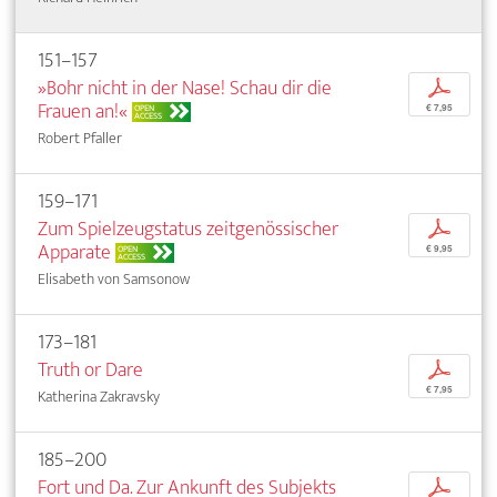
151–157
»Bohr nicht in der Nase! Schau dir die
p
Frauen an!«
OPEN
€ 7,95
ACCESS
Robert Pfaller
159–171
Zum Spielzeugstatus zeitgenössischer
p
Apparate
OPEN
€ 9,95
ACCESS
Elisabeth von Samsonow
173–181
Truth or Dare
p
€ 7,95
Katherina Zakravsky
185–200
Fort und Da. Zur Ankunft des Subjekts
p