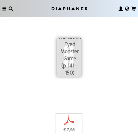
Diaphanes
The Green
Eyed
Monster
Game
(p. 141 –
150)
p
€ 7,95