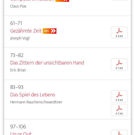
Claus Pias
61–71
Gezähmte Zeit
p
ABO
€ 9,95
Joseph Vogl
73–82
Das Zittern der unsichtbaren Hand
p
€ 7,95
Eric Brian
83–93
Das Spiel des Lebens
p
€ 9,95
Hermann Rauchenschwandtner
p
€ 7,95
97–106
Up or Out
p