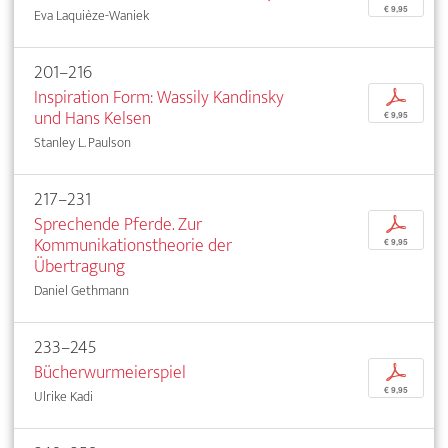
€ 9,95
Eva Laquièze-Waniek
201–216
Inspiration Form: Wassily Kandinsky
p
und Hans Kelsen
€ 9,95
Stanley L. Paulson
217–231
Sprechende Pferde. Zur
p
Kommunikationstheorie der
€ 9,95
Übertragung
Daniel Gethmann
233–245
Bücherwurmeierspiel
p
€ 9,95
Ulrike Kadi