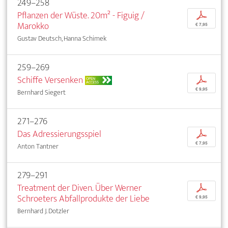
249–258
Pflanzen der Wüste. 20m² - Figuig /
p
Marokko
€ 7,95
Gustav Deutsch, Hanna Schimek
259–269
Schiffe Versenken
p
OPEN
ACCESS
€ 9,95
Bernhard Siegert
271–276
Das Adressierungsspiel
p
€ 7,95
Anton Tantner
279–291
Treatment der Diven. Über Werner
p
Schroeters Abfallprodukte der Liebe
€ 9,95
Bernhard J. Dotzler