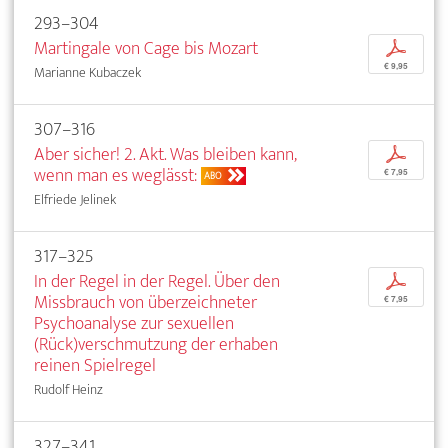
293–304
Martingale von Cage bis Mozart
p
€ 9,95
Marianne Kubaczek
307–316
Aber sicher! 2. Akt. Was bleiben kann,
p
wenn man es weglässt:
€ 7,95
ABO
Elfriede Jelinek
317–325
In der Regel in der Regel. Über den
p
Missbrauch von überzeichneter
€ 7,95
Psychoanalyse zur sexuellen
(Rück)verschmutzung der erhaben
reinen Spielregel
Rudolf Heinz
327–341