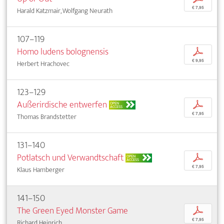
€ 7,95
Harald Katzmair, Wolfgang Neurath
107–119
Homo ludens bolognensis
p
€ 9,95
Herbert Hrachovec
123–129
Außerirdische entwerfen
p
OPEN
ACCESS
€ 7,95
Thomas Brandstetter
131–140
Potlatsch und Verwandtschaft
p
OPEN
ACCESS
€ 7,95
Klaus Hamberger
141–150
The Green Eyed Monster Game
p
€ 7,95
Richard Heinrich