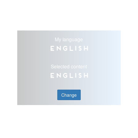
My language
English
Selected content
English
Change