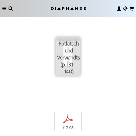
Diaphanes
Potlatsch
und
Verwandtschaft
(p. 131 –
140)
p
€ 7,95