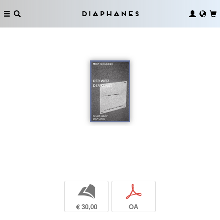
Diaphanes
b
p
€ 30,00
OA