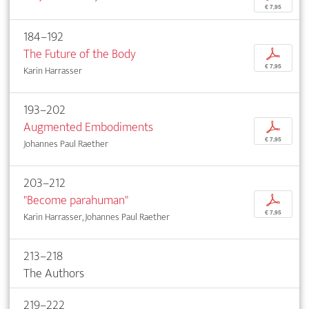
€ 7,95
184–192
The Future of the Body
p
€ 7,95
Karin Harrasser
193–202
Augmented Embodiments
p
€ 7,95
Johannes Paul Raether
203–212
"Become parahuman"
p
€ 7,95
Karin Harrasser, Johannes Paul Raether
213–218
The Authors
219–222