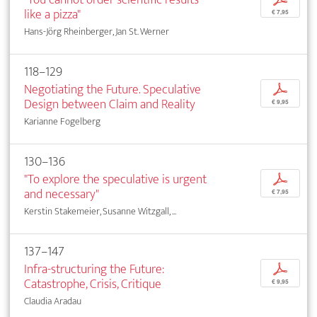
like a pizza"
€ 7,95
Hans-Jörg Rheinberger, Jan St. Werner
118–129
Negotiating the Future. Speculative
p
Design between Claim and Reality
€ 9,95
Karianne Fogelberg
130–136
"To explore the speculative is urgent
p
and necessary"
€ 7,95
Kerstin Stakemeier, Susanne Witzgall, ...
137–147
Infra-structuring the Future:
p
Catastrophe, Crisis, Critique
€ 9,95
Claudia Aradau