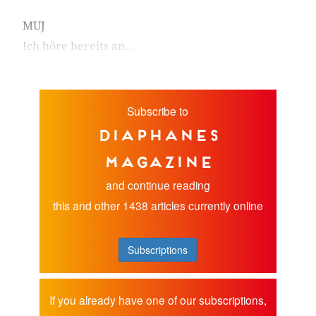
MUJ
Ich höre bereits an...
Subscribe to
diaphanes
magazine
and continue reading
this and other 1438 articles currently online
Subscriptions
If you already have one of our subscriptions,