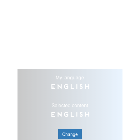
My language
English
Selected content
English
Change