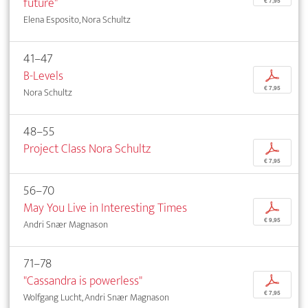
future"
€ 7,95
Elena Esposito, Nora Schultz
41–47
B-Levels
p
€ 7,95
Nora Schultz
48–55
Project Class Nora Schultz
p
€ 7,95
56–70
May You Live in Interesting Times
p
€ 9,95
Andri Snær Magnason
71–78
"Cassandra is powerless"
p
€ 7,95
Wolfgang Lucht, Andri Snær Magnason