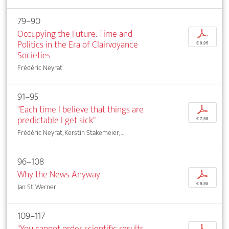
79–90
Occupying the Future. Time and
p
Politics in the Era of Clairvoyance
€ 9,95
Societies
Frédéric Neyrat
91–95
"Each time I believe that things are
p
predictable I get sick"
€ 7,95
Frédéric Neyrat, Kerstin Stakemeier, ...
96–108
Why the News Anyway
p
€ 9,95
Jan St. Werner
109–117
"You cannot order scientific results
p