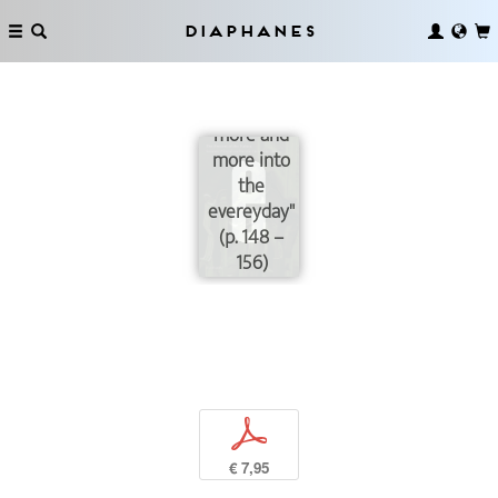
imaginary
of
Diaphanes
catastrophe
is actually
incorporated
more and
more into
the
evereyday"
(p. 148 –
156)
p
€ 7,95