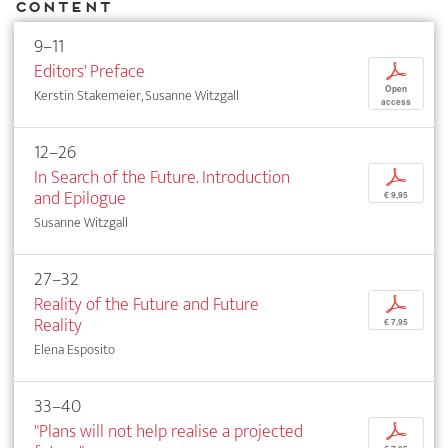
Content
9–11
Editors' Preface
p
Open
Kerstin Stakemeier, Susanne Witzgall
access
12–26
In Search of the Future. Introduction
p
and Epilogue
€ 9,95
Susanne Witzgall
27–32
Reality of the Future and Future
p
Reality
€ 7,95
Elena Esposito
33–40
"Plans will not help realise a projected
p