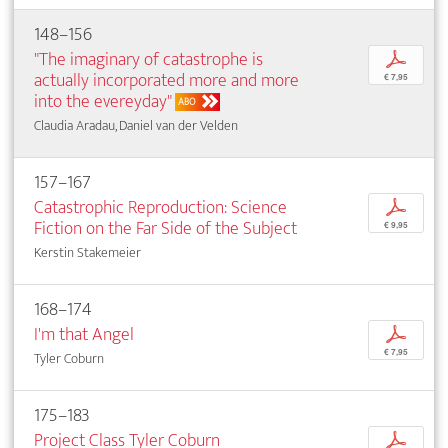
148–156
"The imaginary of catastrophe is
p
actually incorporated more and more
€ 7,95
into the evereyday"
ABO
Claudia Aradau, Daniel van der Velden
157–167
Catastrophic Reproduction: Science
p
Fiction on the Far Side of the Subject
€ 9,95
Kerstin Stakemeier
168–174
I'm that Angel
p
€ 7,95
Tyler Coburn
175–183
Project Class Tyler Coburn
p