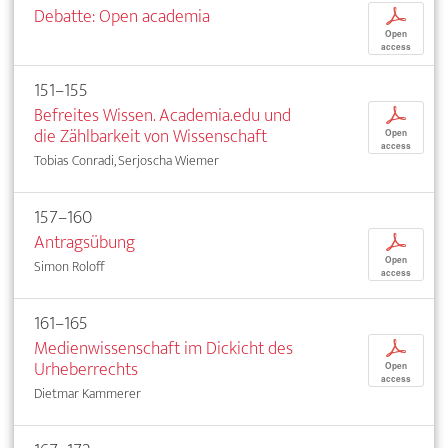
Debatte: Open academia
p
Open
access
151–155
Befreites Wissen. Academia.edu und
p
die Zählbarkeit von Wissenschaft
Open
access
Tobias Conradi, Serjoscha Wiemer
157–160
Antragsübung
p
Open
Simon Roloff
access
161–165
Medienwissenschaft im Dickicht des
p
Urheberrechts
Open
access
Dietmar Kammerer