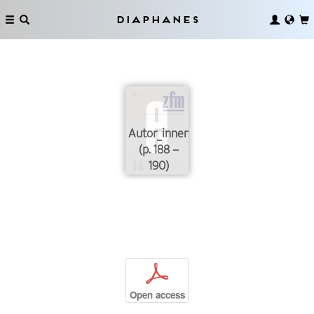
Diaphanes
Autor_innen
(p. 188 –
190)
p
Open access