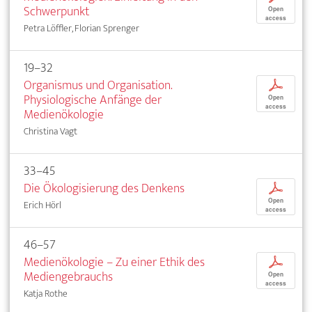
Schwerpunkt
Open
access
Petra Löffler, Florian Sprenger
19–32
Organismus und Organisation.
p
Physiologische Anfänge der
Open
access
Medienökologie
Christina Vagt
33–45
Die Ökologisierung des Denkens
p
Open
Erich Hörl
access
46–57
Medienökologie – Zu einer Ethik des
p
Mediengebrauchs
Open
access
Katja Rothe