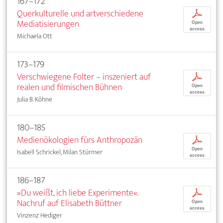
167–172
Querkulturelle und artverschiedene
p
Mediatisierungen
Open
access
Michaela Ott
173–179
Verschwiegene Folter – inszeniert auf
p
realen und filmischen Bühnen
Open
access
Julia B. Köhne
180–185
Medienökologien fürs Anthropozän
p
Open
Isabell Schrickel, Milan Stürmer
access
186–187
»Du weißt, ich liebe Experimente«.
p
Nachruf auf Elisabeth Büttner
Open
access
Vinzenz Hediger