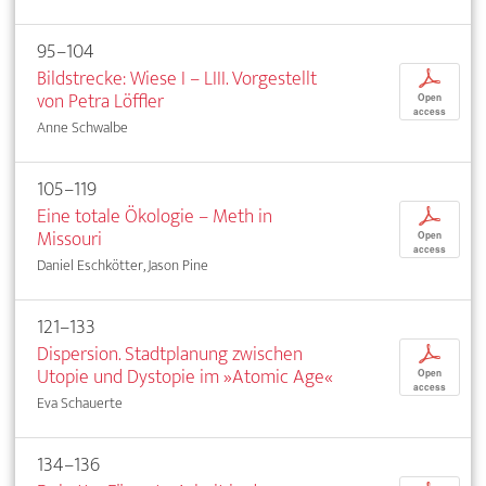
95–104
Bildstrecke: Wiese I – LIII. Vorgestellt
p
von Petra Löffler
Open
access
Anne Schwalbe
105–119
Eine totale Ökologie – Meth in
p
Missouri
Open
access
Daniel Eschkötter, Jason Pine
121–133
Dispersion. Stadtplanung zwischen
p
Utopie und Dystopie im »Atomic Age«
Open
access
Eva Schauerte
134–136