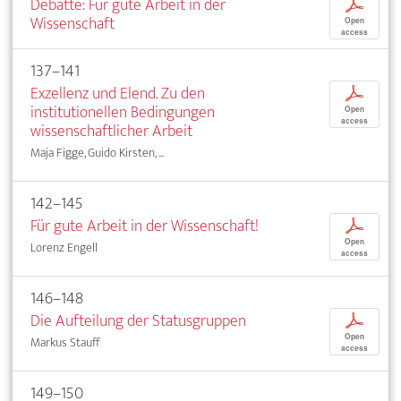
Debatte: Für gute Arbeit in der
p
Wissenschaft
Open
access
137–141
Exzellenz und Elend. Zu den
p
institutionellen Bedingungen
Open
access
wissenschaftlicher Arbeit
Maja Figge, Guido Kirsten, ...
142–145
Für gute Arbeit in der Wissenschaft!
p
Open
Lorenz Engell
access
146–148
Die Aufteilung der Statusgruppen
p
Open
Markus Stauff
access
149–150