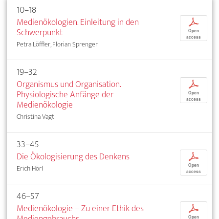
10–18
Medienökologien. Einleitung in den
p
Schwerpunkt
Open
access
Petra Löffler, Florian Sprenger
19–32
Organismus und Organisation.
p
Physiologische Anfänge der
Open
access
Medienökologie
Christina Vagt
33–45
Die Ökologisierung des Denkens
p
Open
Erich Hörl
access
46–57
Medienökologie – Zu einer Ethik des
p
Mediengebrauchs
Open