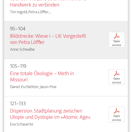
Handwerk zu verbinden
Tim Ingold, Petra Löffler, ...
95–104
Bildstrecke: Wiese I – LIII. Vorgestellt
p
von Petra Löffler
Open
access
Anne Schwalbe
105–119
Eine totale Ökologie – Meth in
p
Missouri
Open
access
Daniel Eschkötter, Jason Pine
121–133
Dispersion. Stadtplanung zwischen
p
Utopie und Dystopie im »Atomic Age«
Open
access
Eva Schauerte