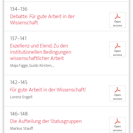
134–136
Debatte: Für gute Arbeit in der
p
Wissenschaft
Open
access
137–141
Exzellenz und Elend. Zu den
p
institutionellen Bedingungen
Open
access
wissenschaftlicher Arbeit
Maja Figge, Guido Kirsten, ...
142–145
Für gute Arbeit in der Wissenschaft!
p
Open
Lorenz Engell
access
146–148
Die Aufteilung der Statusgruppen
p
Open
Markus Stauff
access