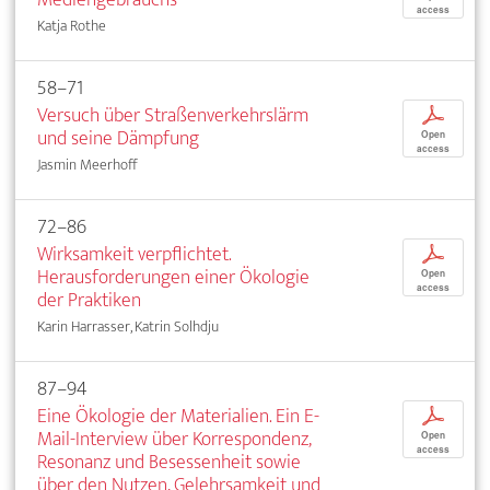
access
Katja Rothe
58–71
Versuch über Straßenverkehrslärm
p
und seine Dämpfung
Open
access
Jasmin Meerhoff
72–86
Wirksamkeit verpflichtet.
p
Herausforderungen einer Ökologie
Open
access
der Praktiken
Karin Harrasser, Katrin Solhdju
87–94
Eine Ökologie der Materialien. Ein E-
p
Mail-Interview über Korrespondenz,
Open
access
Resonanz und Besessenheit sowie
über den Nutzen, Gelehrsamkeit und