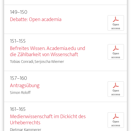
149–150
Debatte: Open academia
p
Open
access
151–155
Befreites Wissen. Academia.edu und
p
die Zählbarkeit von Wissenschaft
Open
access
Tobias Conradi, Serjoscha Wiemer
157–160
Antragsübung
p
Open
Simon Roloff
access
161–165
Medienwissenschaft im Dickicht des
p
Urheberrechts
Open
access
Dietmar Kammerer