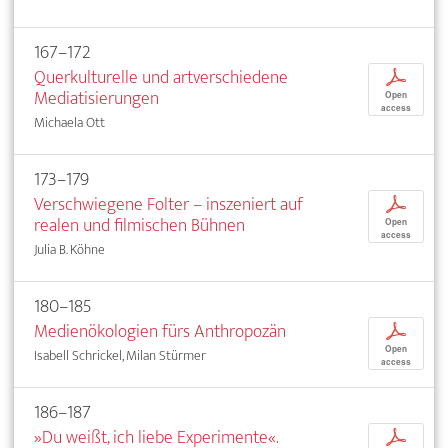
167–172
Querkulturelle und artverschiedene
p
Mediatisierungen
Open
access
Michaela Ott
173–179
Verschwiegene Folter – inszeniert auf
p
realen und filmischen Bühnen
Open
access
Julia B. Köhne
180–185
Medienökologien fürs Anthropozän
p
Open
Isabell Schrickel, Milan Stürmer
access
186–187
»Du weißt, ich liebe Experimente«.
p