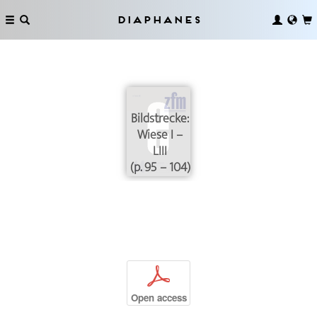
Diaphanes
Bildstrecke:
Wiese I –
LIII
(p. 95 – 104)
p
Open access