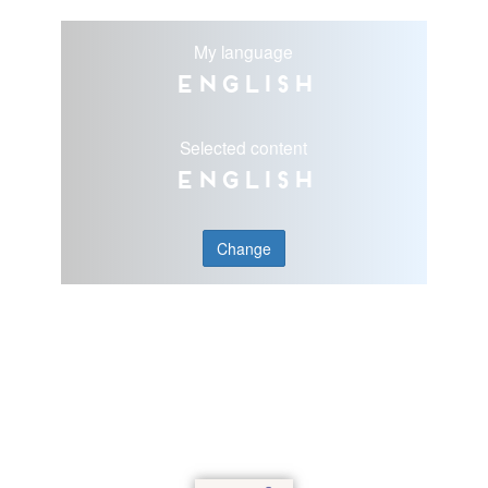
My language
English
Selected content
English
Change