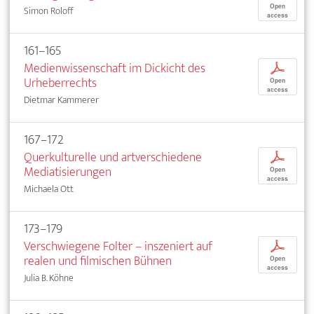
Open
Simon Roloff
access
161–165
Medienwissenschaft im Dickicht des
p
Urheberrechts
Open
access
Dietmar Kammerer
167–172
Querkulturelle und artverschiedene
p
Mediatisierungen
Open
access
Michaela Ott
173–179
Verschwiegene Folter – inszeniert auf
p
realen und filmischen Bühnen
Open
access
Julia B. Köhne