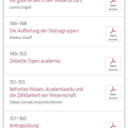
Für gute Arbeit in der Wissenschaft!
p
Open
Lorenz Engell
access
146–148
Die Aufteilung der Statusgruppen
p
Open
Markus Stauff
access
149–150
Debatte: Open academia
p
Open
access
151–155
Befreites Wissen. Academia.edu und
p
die Zählbarkeit von Wissenschaft
Open
access
Tobias Conradi, Serjoscha Wiemer
157–160
Antragsübung
p