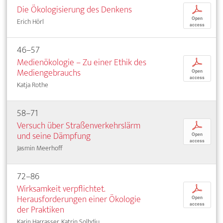
Die Ökologisierung des Denkens
p
Open
Erich Hörl
access
46–57
Medienökologie – Zu einer Ethik des
p
Mediengebrauchs
Open
access
Katja Rothe
58–71
Versuch über Straßenverkehrslärm
p
und seine Dämpfung
Open
access
Jasmin Meerhoff
72–86
Wirksamkeit verpflichtet.
p
Herausforderungen einer Ökologie
Open
access
der Praktiken
Karin Harrasser, Katrin Solhdju