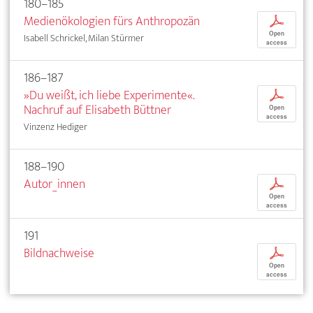
180–185
Medienökologien fürs Anthropozän
p
Open
Isabell Schrickel, Milan Stürmer
access
186–187
»Du weißt, ich liebe Experimente«.
p
Nachruf auf Elisabeth Büttner
Open
access
Vinzenz Hediger
188–190
Autor_innen
p
Open
access
191
Bildnachweise
p
Open
access