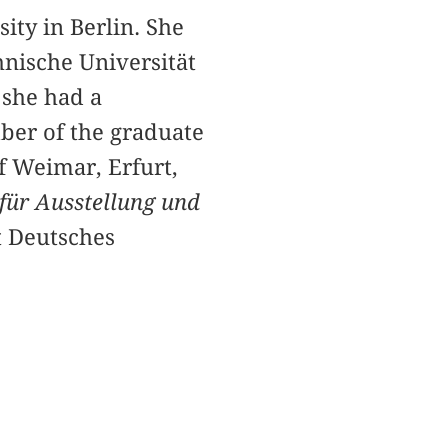
ity in Berlin. She
chnische Universität
 she had a
ber of the graduate
f Weimar, Erfurt,
 für Ausstellung und
 Deutsches