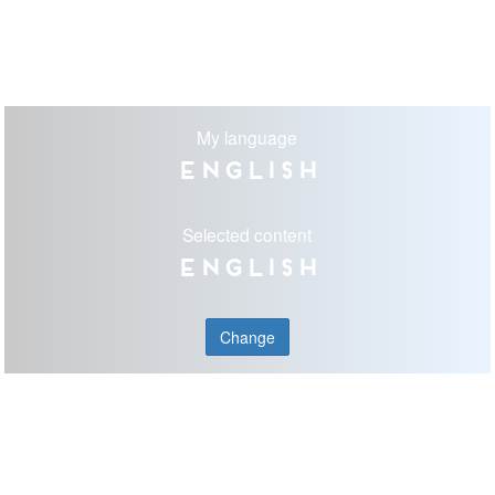
My language
English
Selected content
English
Change