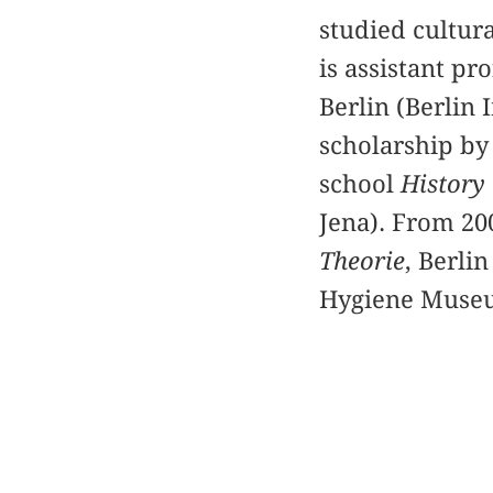
studied cultura
is assistant pr
Berlin (Berlin 
scholarship by
school
History
Jena). From 200
Theorie
, Berli
Hygiene Museu