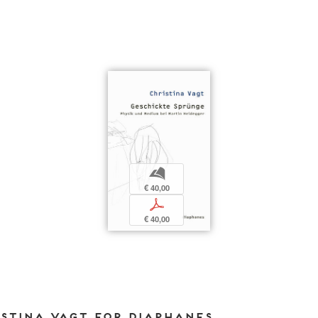
b
€ 40,00
p
€ 40,00
istina Vagt for DIAPHANES