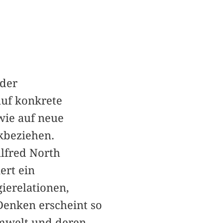
 der
auf konkrete
wie auf neue
kbeziehen.
lfred North
rt ein
ierelationen,
Denken erscheint so
Umwelt und deren