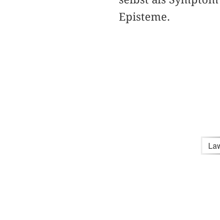
Episteme.
La