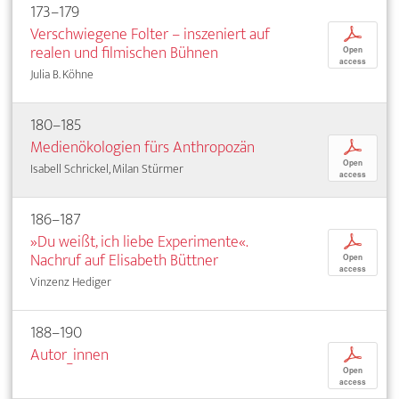
173–179
Verschwiegene Folter – inszeniert auf
p
realen und filmischen Bühnen
Open
access
Julia B. Köhne
180–185
Medienökologien fürs Anthropozän
p
Open
Isabell Schrickel, Milan Stürmer
access
186–187
»Du weißt, ich liebe Experimente«.
p
Nachruf auf Elisabeth Büttner
Open
access
Vinzenz Hediger
188–190
Autor_innen
p
Open
access