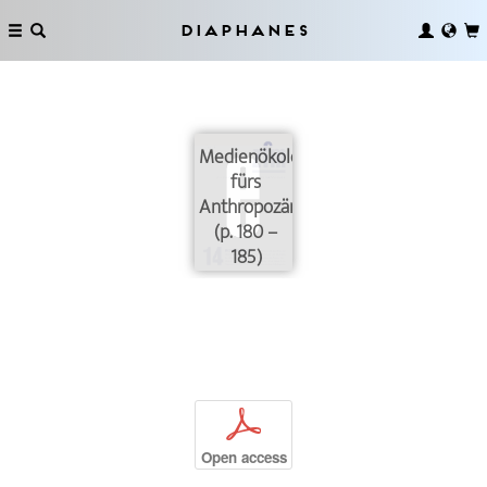
Diaphanes
Medienökologien
fürs
Anthropozän
(p. 180 –
185)
p
Open access