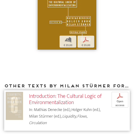
b
p
€ 25,00
€ 25,00
Other texts by Milan Stürmer for DIAPHANES
Introduction: The Cultural Logic of
p
Environmentalization
Open
access
In: Mathias Denecke (ed.), Holger Kuhn (ed.),
Milan Stürmer (ed.),
Liquidity, Flows,
Circulation