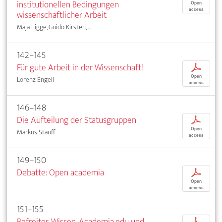
institutionellen Bedingungen
Open
access
wissenschaftlicher Arbeit
Maja Figge, Guido Kirsten, ...
142–145
Für gute Arbeit in der Wissenschaft!
p
Open
Lorenz Engell
access
146–148
Die Aufteilung der Statusgruppen
p
Open
Markus Stauff
access
149–150
Debatte: Open academia
p
Open
access
151–155
Befreites Wissen. Academia.edu und
p