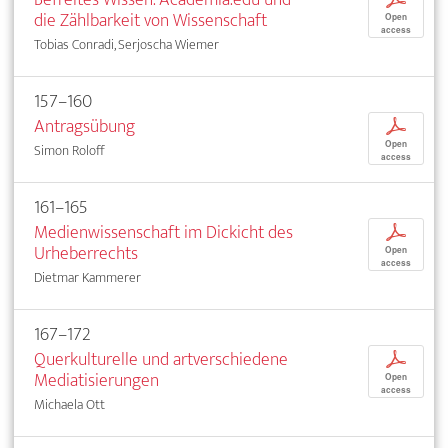
die Zählbarkeit von Wissenschaft
Open
access
Tobias Conradi, Serjoscha Wiemer
157–160
Antragsübung
p
Open
Simon Roloff
access
161–165
Medienwissenschaft im Dickicht des
p
Urheberrechts
Open
access
Dietmar Kammerer
167–172
Querkulturelle und artverschiedene
p
Mediatisierungen
Open
access
Michaela Ott