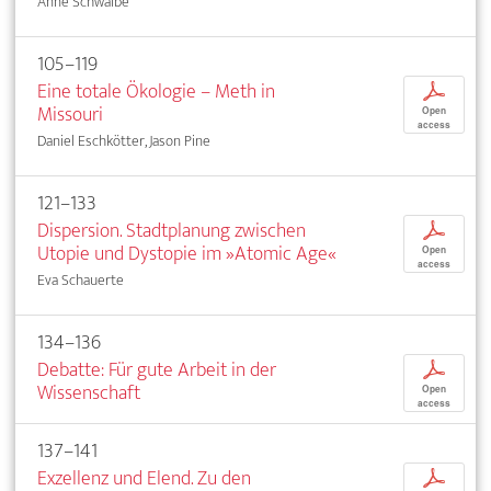
Anne Schwalbe
105–119
Eine totale Ökologie – Meth in
p
Missouri
Open
access
Daniel Eschkötter, Jason Pine
121–133
Dispersion. Stadtplanung zwischen
p
Utopie und Dystopie im »Atomic Age«
Open
access
Eva Schauerte
134–136
Debatte: Für gute Arbeit in der
p
Wissenschaft
Open
access
137–141
Exzellenz und Elend. Zu den
p