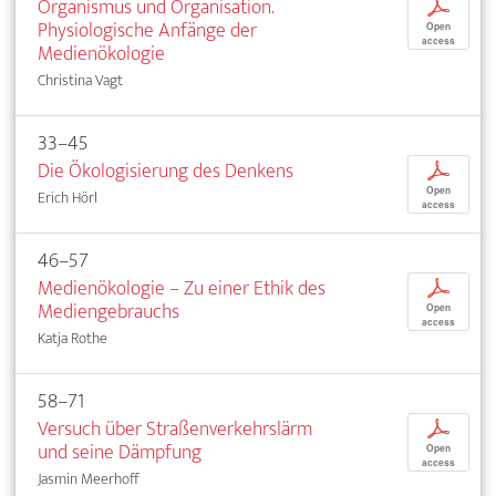
Organismus und Organisation.
p
Physiologische Anfänge der
Open
access
Medienökologie
Christina Vagt
33–45
Die Ökologisierung des Denkens
p
Open
Erich Hörl
access
46–57
Medienökologie – Zu einer Ethik des
p
Mediengebrauchs
Open
access
Katja Rothe
58–71
Versuch über Straßenverkehrslärm
p
und seine Dämpfung
Open
access
Jasmin Meerhoff