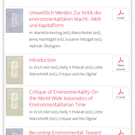
Umweltlich-Werden. Zur Kritik der
p
environmentalitären Macht-, Welt-
€ 9,95
und Kapitalform
In: Marietta Kesting (ed.), Maria Muhle (ed.),
Jenny Nachtigall (ed.), Susanne Witzgall (ed.),
Hybride Ökologien
Introduction
p
Open
In: Erich Hörl (ed.), Nelly Y. Pinkrah (ed.), Lotte
access
Warnsholdt (ed.),
Critique and the Digital
Critique of Environmentality: On
p
the World-Wide Axiomatics of
€ 14,95
Environmentalitarian Time
In: Erich Hörl (ed.), Nelly Y. Pinkrah (ed.), Lotte
Warnsholdt (ed.),
Critique and the Digital
Becoming-Environmental: Toward
p