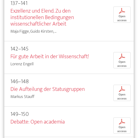
137–141
Exzellenz und Elend. Zu den
p
institutionellen Bedingungen
Open
access
wissenschaftlicher Arbeit
Maja Figge, Guido Kirsten, ...
142–145
Für gute Arbeit in der Wissenschaft!
p
Open
Lorenz Engell
access
146–148
Die Aufteilung der Statusgruppen
p
Open
Markus Stauff
access
149–150
Debatte: Open academia
p
Open
access