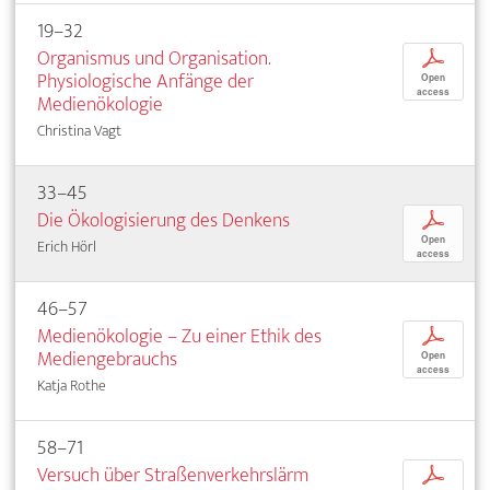
19–32
Organismus und Organisation.
p
Physiologische Anfänge der
Open
access
Medienökologie
Christina Vagt
33–45
Die Ökologisierung des Denkens
p
Open
Erich Hörl
access
46–57
Medienökologie – Zu einer Ethik des
p
Mediengebrauchs
Open
access
Katja Rothe
58–71
Versuch über Straßenverkehrslärm
p