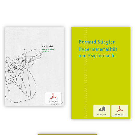
p
€ 35,00
b
p
€ 30,00
€ 25,00