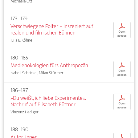
Michaela Ott
173–179
Verschwiegene Folter – inszeniert auf
p
realen und filmischen Bühnen
Open
access
Julia B. Köhne
180–185
Medienökologien fürs Anthropozän
p
Open
Isabell Schrickel, Milan Stürmer
access
186–187
»Du weißt, ich liebe Experimente«.
p
Nachruf auf Elisabeth Büttner
Open
access
Vinzenz Hediger
188–190
Autor_innen
p