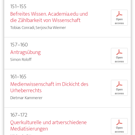
151–155
Befreites Wissen. Academia.edu und
p
die Zählbarkeit von Wissenschaft
Open
access
Tobias Conradi, Serjoscha Wiemer
157–160
Antragsübung
p
Open
Simon Roloff
access
161–165
Medienwissenschaft im Dickicht des
p
Urheberrechts
Open
access
Dietmar Kammerer
167–172
Querkulturelle und artverschiedene
p
Mediatisierungen
Open
access