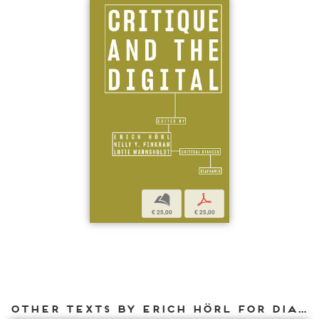
b
p
€ 25,00
€ 25,00
Other texts by Erich Hörl for DIAPHANES