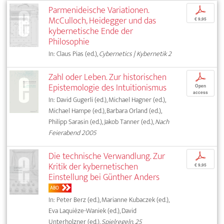
Parmenideische Variationen.
p
McCulloch, Heidegger und das
€ 9,95
kybernetische Ende der
Philosophie
In: Claus Pias (ed.),
Cybernetics | Kybernetik 2
Zahl oder Leben. Zur historischen
p
Epistemologie des Intuitionismus
Open
access
In: David Gugerli (ed.), Michael Hagner (ed.),
Michael Hampe (ed.), Barbara Orland (ed.),
Philipp Sarasin (ed.), Jakob Tanner (ed.),
Nach
Feierabend 2005
Die technische Verwandlung. Zur
p
Kritik der kybernetischen
€ 9,95
Einstellung bei Günther Anders
ABO
In: Peter Berz (ed.), Marianne Kubaczek (ed.),
Eva Laquièze-Waniek (ed.), David
Unterholzner (ed.),
Spielregeln. 25