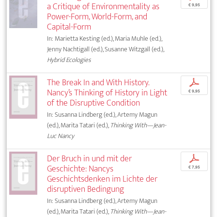
a Critique of Environmentality as
€ 9,95
Power-Form, World-Form, and
Capital-Form
In: Marietta Kesting (ed.), Maria Muhle (ed.),
Jenny Nachtigall (ed.), Susanne Witzgall (ed.),
Hybrid Ecologies
The Break In and With History.
p
Nancy’s Thinking of History in Light
€ 9,95
of the Disruptive Condition
In: Susanna Lindberg (ed.), Artemy Magun
(ed.), Marita Tatari (ed.),
Thinking With—Jean-
Luc Nancy
Der Bruch in und mit der
p
Geschichte: Nancys
€ 7,95
Geschichtsdenken im Lichte der
disruptiven Bedingung
In: Susanna Lindberg (ed.), Artemy Magun
(ed.), Marita Tatari (ed.),
Thinking With—Jean-