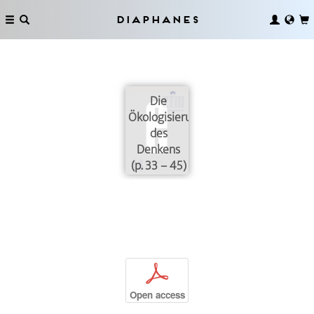
Diaphanes
Die
Ökologisierung
des
Denkens
(p. 33 – 45)
p
Open access