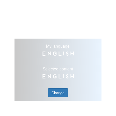
My language
English
Selected content
English
Change