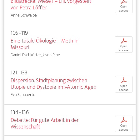
Bildstrecke: Wiese I – LIII. Vorgestellt
p
von Petra Löffler
Open
access
Anne Schwalbe
105–119
Eine totale Ökologie – Meth in
p
Missouri
Open
access
Daniel Eschkötter, Jason Pine
121–133
Dispersion. Stadtplanung zwischen
p
Utopie und Dystopie im »Atomic Age«
Open
access
Eva Schauerte
134–136
Debatte: Für gute Arbeit in der
p
Wissenschaft
Open
access